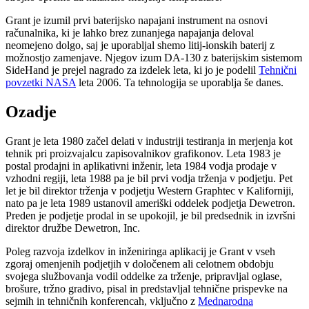
Grant je izumil prvi baterijsko napajani instrument na osnovi
računalnika, ki je lahko brez zunanjega napajanja deloval
neomejeno dolgo, saj je uporabljal shemo litij-ionskih baterij z
možnostjo zamenjave. Njegov izum DA-130 z baterijskim sistemom
SideHand je prejel nagrado za izdelek leta, ki jo je podelil
Tehnični
povzetki NASA
leta 2006. Ta tehnologija se uporablja še danes.
Ozadje
Grant je leta 1980 začel delati v industriji testiranja in merjenja kot
tehnik pri proizvajalcu zapisovalnikov grafikonov. Leta 1983 je
postal prodajni in aplikativni inženir, leta 1984 vodja prodaje v
vzhodni regiji, leta 1988 pa je bil prvi vodja trženja v podjetju. Pet
let je bil direktor trženja v podjetju Western Graphtec v Kaliforniji,
nato pa je leta 1989 ustanovil ameriški oddelek podjetja Dewetron.
Preden je podjetje prodal in se upokojil, je bil predsednik in izvršni
direktor družbe Dewetron, Inc.
Poleg razvoja izdelkov in inženiringa aplikacij je Grant v vseh
zgoraj omenjenih podjetjih v določenem ali celotnem obdobju
svojega službovanja vodil oddelke za trženje, pripravljal oglase,
brošure, tržno gradivo, pisal in predstavljal tehnične prispevke na
sejmih in tehničnih konferencah, vključno z
Mednarodna