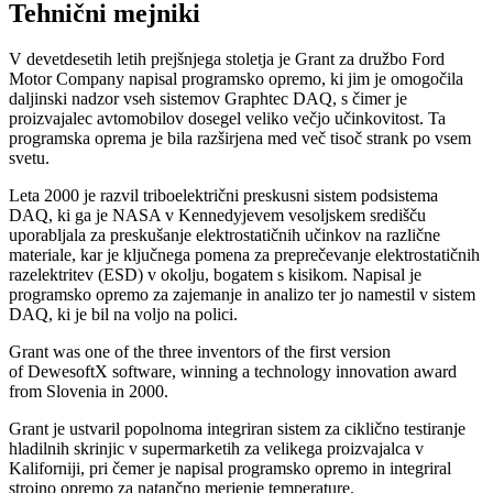
Tehnični mejniki
V devetdesetih letih prejšnjega stoletja je Grant za družbo Ford
Motor Company napisal programsko opremo, ki jim je omogočila
daljinski nadzor vseh sistemov Graphtec DAQ, s čimer je
proizvajalec avtomobilov dosegel veliko večjo učinkovitost. Ta
programska oprema je bila razširjena med več tisoč strank po vsem
svetu.
Leta 2000 je razvil triboelektrični preskusni sistem podsistema
DAQ, ki ga je NASA v Kennedyjevem vesoljskem središču
uporabljala za preskušanje elektrostatičnih učinkov na različne
materiale, kar je ključnega pomena za preprečevanje elektrostatičnih
razelektritev (ESD) v okolju, bogatem s kisikom. Napisal je
programsko opremo za zajemanje in analizo ter jo namestil v sistem
DAQ, ki je bil na voljo na polici.
Grant was one of the three inventors of the first version
of DewesoftX software, winning a technology innovation award
from Slovenia in 2000.
Grant je ustvaril popolnoma integriran sistem za ciklično testiranje
hladilnih skrinjic v supermarketih za velikega proizvajalca v
Kaliforniji, pri čemer je napisal programsko opremo in integriral
strojno opremo za natančno merjenje temperature.