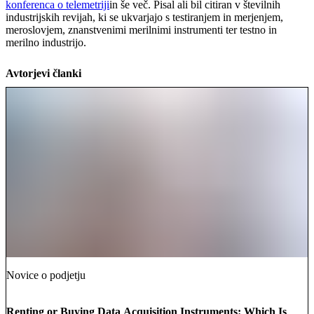
konferenca o telemetriji
in še več. Pisal ali bil citiran v številnih
industrijskih revijah, ki se ukvarjajo s testiranjem in merjenjem,
meroslovjem, znanstvenimi merilnimi instrumenti ter testno in
merilno industrijo.
Avtorjevi članki
Novice o podjetju
Renting or Buying Data Acquisition Instruments: Which Is