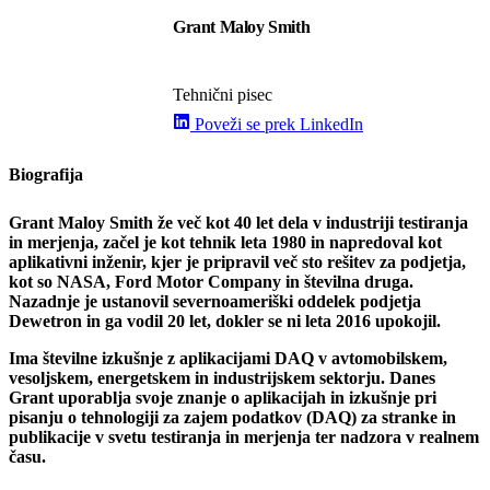
Grant Maloy Smith
Tehnični pisec
Poveži se prek LinkedIn
Biografija
Grant Maloy Smith že več kot 40 let dela v industriji testiranja
in merjenja, začel je kot tehnik leta 1980 in napredoval kot
aplikativni inženir, kjer je pripravil več sto rešitev za podjetja,
kot so NASA, Ford Motor Company in številna druga.
Nazadnje je ustanovil severnoameriški oddelek podjetja
Dewetron in ga vodil 20 let, dokler se ni leta 2016 upokojil.
Ima številne izkušnje z aplikacijami DAQ v avtomobilskem,
vesoljskem, energetskem in industrijskem sektorju. Danes
Grant uporablja svoje znanje o aplikacijah in izkušnje pri
pisanju o tehnologiji za zajem podatkov (DAQ) za stranke in
publikacije v svetu testiranja in merjenja ter nadzora v realnem
času.