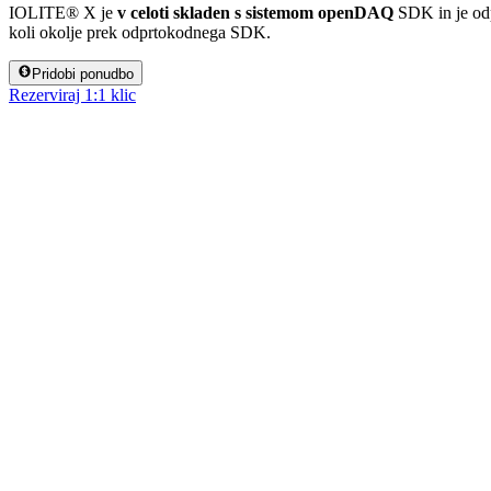
IOLITE® X je
v celoti skladen s sistemom openDAQ
SDK in je odp
koli okolje prek odprtokodnega SDK.
Pridobi ponudbo
Rezerviraj 1:1 klic