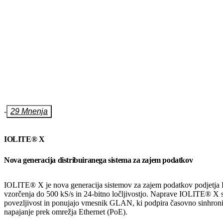
-
29 Mnenja
IOLITE® X
Nova generacija distribuiranega sistema za zajem podatkov
IOLITE® X je nova generacija sistemov za zajem podatkov podjetja D
vzorčenja do 500 kS/s in 24-bitno ločljivostjo. Naprave IOLITE® X 
povezljivost in ponujajo vmesnik GLAN, ki podpira časovno sinhroni
napajanje prek omrežja Ethernet (PoE).