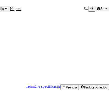
Najemi
ja
SL
Tehnične specifikacije
Prenosi
Pridobi ponudbo