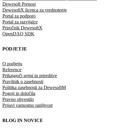
Dewesoft Prenosi
DewesoftX licenca za vrednotenje
Portal za podporo
Portal za razvijalce
Priročnik DewesoftX
OpenDAQ SDK
PODJETJE
O podjetju
Reference
Prihajajoči sejmi in prireditve
Pravilnik o zasebnosti
Politika zasebnosti za DewesoftM
Pogoji in določila
Pravno obvestilo
Prijavi varnostno ranljivost
BLOG IN NOVICE