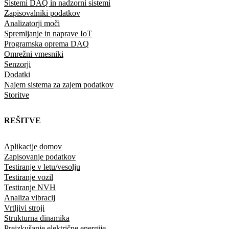
Sistemi DAQ in nadzorni sistemi
Zapisovalniki podatkov
Analizatorji moči
Spremljanje in naprave IoT
Programska oprema DAQ
Omrežni vmesniki
Senzorji
Dodatki
Najem sistema za zajem podatkov
Storitve
REŠITVE
Aplikacije domov
Zapisovanje podatkov
Testiranje v letu/vesolju
Testiranje vozil
Testiranje NVH
Analiza vibracij
Vrtljivi stroji
Strukturna dinamika
Preizkušanje električne energije