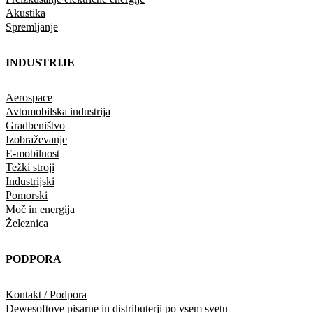
Akustika
Spremljanje
INDUSTRIJE
Aerospace
Avtomobilska industrija
Gradbeništvo
Izobraževanje
E-mobilnost
Težki stroji
Industrijski
Pomorski
Moč in energija
Železnica
PODPORA
Kontakt / Podpora
Dewesoftove pisarne in distributerji po vsem svetu