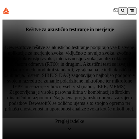
Rešitve za akustično testiranje in merjenje
Dewesoftove rešitve za akustično testiranje podpirajo vse bistvene
aplikacije za merjenje zvoka, vključno z ravnijo zvoka, zvočno
močjo, kakovostjo zvoka, intenzivnostjo zvoka, analizo oktavnega
pasu, časom odmeva (RT60) in drugimi. Akustični testi se izvajajo v
skladu z mednarodnimi standardi, vgrajena pa je tudi akustična
kalibracija. Sistemi SIRIUS DAQ zagotavljajo najboljšo podporo v
svojem razredu za zunanje polarizirane mikrofone ter mikrofone
IEPE in senzorje vibracij vseh vrst (naboj, IEPE, MEMS).
Zagotovljena je visoka pasovna širina v kombinaciji s širokim
dinamičnim razponom. Nagrajena programska oprema za zajem
podatkov DewesoftX se odlično ujema s to strojno opremo ter
prinaša enostavnost in uporabnost analize zvoka kot še nikoli prej.
Preglej izdelke