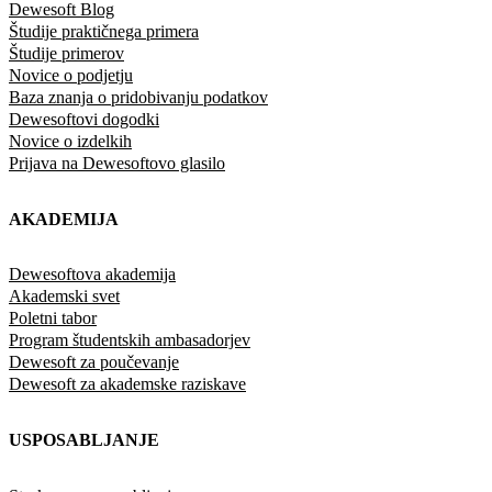
Dewesoft Blog
Študije praktičnega primera
Študije primerov
Novice o podjetju
Baza znanja o pridobivanju podatkov
Dewesoftovi dogodki
Novice o izdelkih
Prijava na Dewesoftovo glasilo
AKADEMIJA
Dewesoftova akademija
Akademski svet
Poletni tabor
Program študentskih ambasadorjev
Dewesoft za poučevanje
Dewesoft za akademske raziskave
USPOSABLJANJE