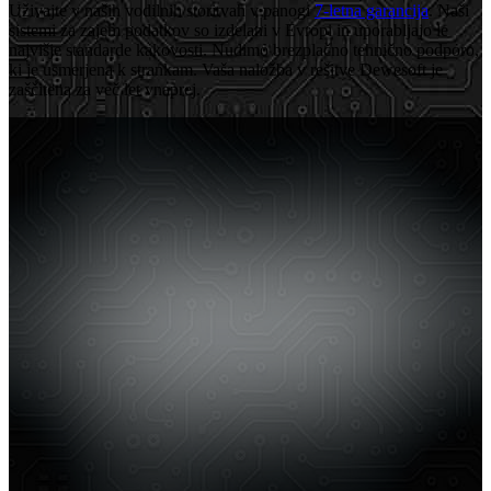
Uživajte v naših vodilnih storitvah v panogi
7-letna garancija
. Naši
sistemi za zajem podatkov so izdelani v Evropi in uporabljajo le
najvišje standarde kakovosti. Nudimo brezplačno tehnično podporo,
ki je usmerjena k strankam. Vaša naložba v rešitve Dewesoft je
zaščitena za več let vnaprej.