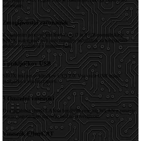
zamenjate.
Zmogljivostni računalnik
Z vgrajenim procesorjem Intel Core i7 in 8 GB pomnilnika je
SBOX waterproof tudi zelo zmogljiv računalnik za brezskrbno
obdelavo podatkov v realnem času.
5 priključkov USB
SBOX ima pet priključkov USB 2.0. Vsa vrata USB imajo
priključke z vijačno zaporo.
3 Omrežni vmesniki
Dva gigabitna vhoda LAN in brezžični vmesnik WLAN z zunanjo
anteno zagotavljajo največjo možno povezljivost.
Vmesnik EtherCAT