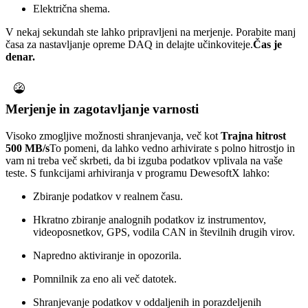
Električna shema.
V nekaj sekundah ste lahko pripravljeni na merjenje. Porabite manj
časa za nastavljanje opreme DAQ in delajte učinkoviteje.
Čas je
denar.
Merjenje in zagotavljanje varnosti
Visoko zmogljive možnosti shranjevanja, več kot
Trajna hitrost
500 MB/s
To pomeni, da lahko vedno arhivirate s polno hitrostjo in
vam ni treba več skrbeti, da bi izguba podatkov vplivala na vaše
teste. S funkcijami arhiviranja v programu DewesoftX lahko:
Zbiranje podatkov v realnem času.
Hkratno zbiranje analognih podatkov iz instrumentov,
videoposnetkov, GPS, vodila CAN in številnih drugih virov.
Napredno aktiviranje in opozorila.
Pomnilnik za eno ali več datotek.
Shranjevanje podatkov v oddaljenih in porazdeljenih