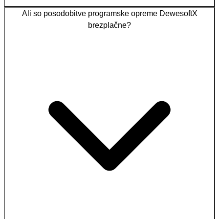
Ali so posodobitve programske opreme DewesoftX
brezplačne?