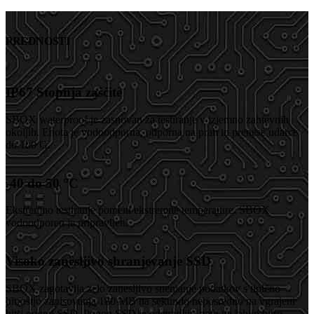
PREDNOSTI
IP67 Stopnja zaščite
SBOX waterproof je zasnovan za testiranje v izjemno zahtevnih
okoljih. Enota je vodoodporna, odporna na prah in prenese udarce
do 100 G.
-40 do 50 °C
Ekstremno testiranje pomeni ekstremne temperature. SBOX
vodoodporen je pripravljen.
Visoko zanesljivo shranjevanje SSD
SBOX zagotavlja zelo zanesljivo snemanje podatkov s tipično
hitrostjo zapisovanja 180 MB na sekundo neposredno na vgrajeni
hitri pogon SSD. Pogon SSD je odstranljiv, zato ga lahko hitro