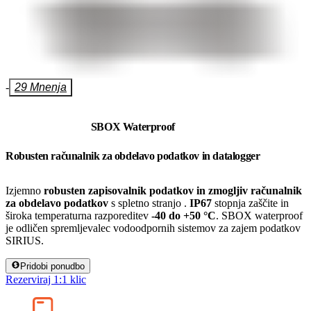
-
29 Mnenja
SBOX Waterproof
Robusten računalnik za obdelavo podatkov in datalogger
Izjemno
robusten zapisovalnik podatkov in zmogljiv računalnik
za obdelavo podatkov
s spletno stranjo .
IP67
stopnja zaščite in
široka temperaturna razporeditev
-40 do +50 °C
. SBOX waterproof
je odličen spremljevalec vodoodpornih sistemov za zajem podatkov
SIRIUS.
Pridobi ponudbo
Rezerviraj 1:1 klic