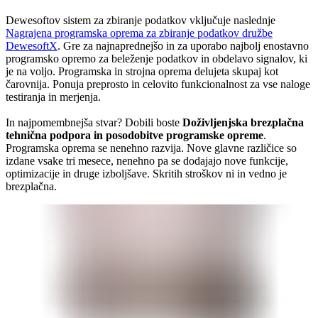
Dewesoftov sistem za zbiranje podatkov vključuje naslednje
Nagrajena programska oprema za zbiranje podatkov družbe
DewesoftX
. Gre za najnaprednejšo in za uporabo najbolj enostavno
programsko opremo za beleženje podatkov in obdelavo signalov, ki
je na voljo. Programska in strojna oprema delujeta skupaj kot
čarovnija. Ponuja preprosto in celovito funkcionalnost za vse naloge
testiranja in merjenja.
In najpomembnejša stvar? Dobili boste
Doživljenjska brezplačna
tehnična podpora in posodobitve programske opreme
.
Programska oprema se nenehno razvija. Nove glavne različice so
izdane vsake tri mesece, nenehno pa se dodajajo nove funkcije,
optimizacije in druge izboljšave. Skritih stroškov ni in vedno je
brezplačna.