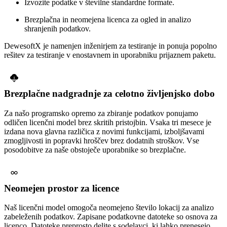
Izvozite podatke v številne standardne formate.
Brezplačna in neomejena licenca za ogled in analizo
shranjenih podatkov.
DewesoftX je namenjen inženirjem za testiranje in ponuja popolno
rešitev za testiranje v enostavnem in uporabniku prijaznem paketu.
Brezplačne nadgradnje za celotno življenjsko dobo
Za našo programsko opremo za zbiranje podatkov ponujamo
odličen licenčni model brez skritih pristojbin. Vsaka tri mesece je
izdana nova glavna različica z novimi funkcijami, izboljšavami
zmogljivosti in popravki hroščev brez dodatnih stroškov. Vse
posodobitve za naše obstoječe uporabnike so brezplačne.
Neomejen prostor za licence
Naš licenčni model omogoča neomejeno število lokacij za analizo
zabeleženih podatkov. Zapisane podatkovne datoteke so osnova za
licenco. Datoteke preprosto delite s sodelavci, ki lahko prenesejo