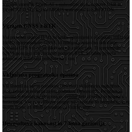
Vgrajen vmesnik EtherCAT s sinhronizacijo za naprave USB in
EtherCAT DAQ, kot sta SIRIUS waterproof in KRYPTON.
Vgrajen GNSS z RTK
Vsi prenosni sistemi DAQ so lahko opremljeni z opcijskim 10Hz ali
100Hz sprejemnikom GNSS, ki omogoča natančno določanje
položaja GPS v navigacijskih testnih aplikacijah. Ti sprejemniki
GNSS ponujajo tudi dodatno podporo RTK, ki lahko poveča
natančnost določanja položaja na 1 cm.
Vključena programska oprema
Vsi sistemi za zajem podatkov Dewesoft vključujejo nagrajeno
programsko opremo za zajem podatkov DewesoftX. Programska
oprema je enostavna za uporabo, vendar zelo obsežna in bogata s
funkcijami. Vse posodobitve programske opreme so brezplačne in ni
skritih licenc ali letnih pristojbin za vzdrževanje.
Dewesoftova kakovost in 7-letna garancija