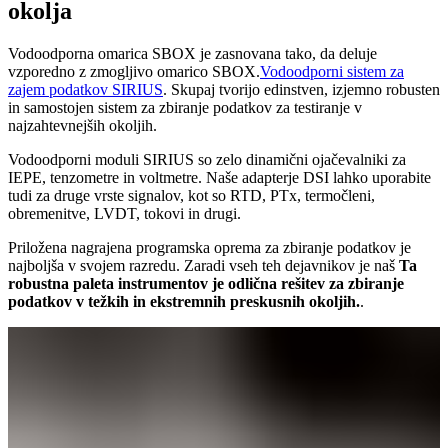
okolja
Vodoodporna omarica SBOX je zasnovana tako, da deluje
vzporedno z zmogljivo omarico SBOX.
Vodoodporni sistem za
zajem podatkov SIRIUS
. Skupaj tvorijo edinstven, izjemno robusten
in samostojen sistem za zbiranje podatkov za testiranje v
najzahtevnejših okoljih.
Vodoodporni moduli SIRIUS so zelo dinamični ojačevalniki za
IEPE, tenzometre in voltmetre. Naše adapterje DSI lahko uporabite
tudi za druge vrste signalov, kot so RTD, PTx, termočleni,
obremenitve, LVDT, tokovi in drugi.
Priložena nagrajena programska oprema za zbiranje podatkov je
najboljša v svojem razredu. Zaradi vseh teh dejavnikov je naš
Ta
robustna paleta instrumentov je odlična rešitev za zbiranje
podatkov v težkih in ekstremnih preskusnih okoljih.
.