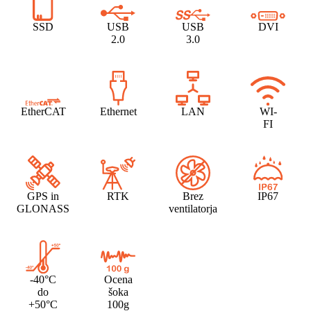
SSD
USB
USB
DVI
2.0
3.0
EtherCAT
Ethernet
LAN
WI-
FI
GPS in
RTK
Brez
IP67
GLONASS
ventilatorja
-40°C
Ocena
do
šoka
+50°C
100g