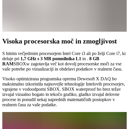
Visoka procesorska moč in zmogljivost
S hitrim večjedrnim procesorjem Intel Core i3 ali po želji Core i7, ki
deluje pri
1,7 GHz s 3 MB pomnilnika L1
in .
8 GB
RAM
SBOXw zagotavlja več kot dovolj procesorske moči za vse
vaše potrebe po vizualizaciji in obdelavi podatkov v realnem času.
Visoko optimizirana programska oprema Dewesoft X DAQ bo
maksimalno izkoristila najnovejše tehnologije Intelovih procesorjev,
vgrajene v vodoodporni SBOX. SBOX waterproof bo brez težav
izvajal vizualno bogato in tekočo grafiko, gladko izvajal delovne
procese in ponudil nekaj naprednih matematičnih postopkov v
realnem času za vaše podatke.