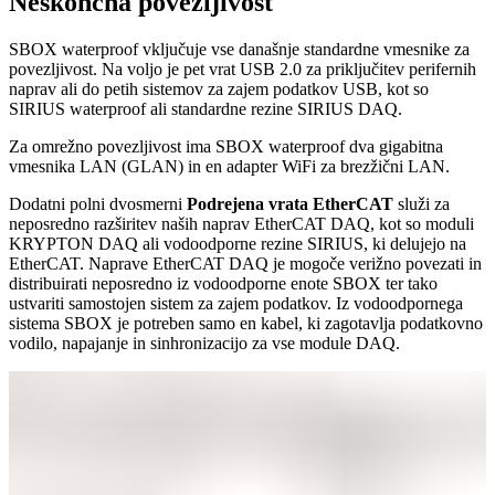
Neskončna povezljivost
SBOX waterproof vključuje vse današnje standardne vmesnike za
povezljivost. Na voljo je pet vrat USB 2.0 za priključitev perifernih
naprav ali do petih sistemov za zajem podatkov USB, kot so
SIRIUS waterproof ali standardne rezine SIRIUS DAQ.
Za omrežno povezljivost ima SBOX waterproof dva gigabitna
vmesnika LAN (GLAN) in en adapter WiFi za brezžični LAN.
Dodatni polni dvosmerni
Podrejena vrata EtherCAT
služi za
neposredno razširitev naših naprav EtherCAT DAQ, kot so moduli
KRYPTON DAQ ali vodoodporne rezine SIRIUS, ki delujejo na
EtherCAT. Naprave EtherCAT DAQ je mogoče verižno povezati in
distribuirati neposredno iz vodoodporne enote SBOX ter tako
ustvariti samostojen sistem za zajem podatkov. Iz vodoodpornega
sistema SBOX je potreben samo en kabel, ki zagotavlja podatkovno
vodilo, napajanje in sinhronizacijo za vse module DAQ.