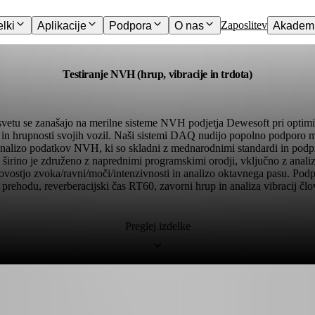
Zaposlitev
elki
Aplikacije
Podpora
O nas
Akademi
Testiranje NVH (hrup, vibracije in trdota)
svetu se zanašajo na merilne sisteme NVH podjetja Dewesoft pri optimiza
j in hrupnosti svojih vozil. Naši sistemi DAQ nudijo popolno podporo
nalizo podatkov NVH, ki so skladni z mednarodnimi standardi in podprti
širino je združeno z naprednimi programskimi orodji, vključno z anal
vostjo zvoka/ravni/moči/intenzivnosti in analizo oktavnega pasu. Podpr
 prehodu, reverberacijski čas RT60, zavorni hrup in analiza vibracij člo
Preglej izdelke