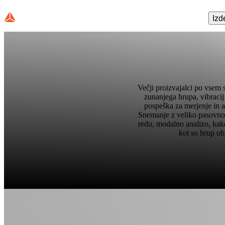
Izd
Večji proizvajalci po vsem 
zunanjega hrupa, vibraci
pospeška za merjenje in a
Snemanje z veliko pasovno 
redu, modalno analizo, kako
kot so hrup ob