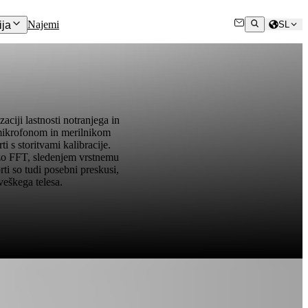
Najemi
ja
SL
ciji lastnosti notranjega in
 mikrofonom in merilnikom
 s storitvami kalibracije.
izo FFT, sledenjem vrstnemu
ti so tudi posebni preskusi,
veškega telesa.