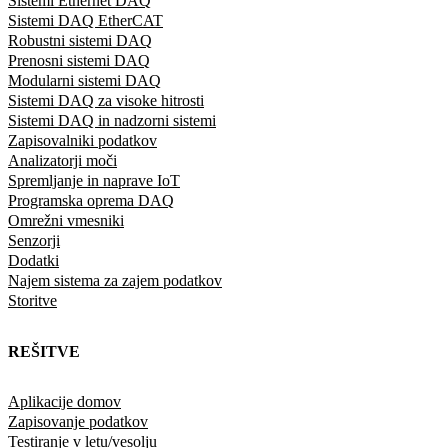
Sistemi Ethernet DAQ
Sistemi DAQ EtherCAT
Robustni sistemi DAQ
Prenosni sistemi DAQ
Modularni sistemi DAQ
Sistemi DAQ za visoke hitrosti
Sistemi DAQ in nadzorni sistemi
Zapisovalniki podatkov
Analizatorji moči
Spremljanje in naprave IoT
Programska oprema DAQ
Omrežni vmesniki
Senzorji
Dodatki
Najem sistema za zajem podatkov
Storitve
REŠITVE
Aplikacije domov
Zapisovanje podatkov
Testiranje v letu/vesolju