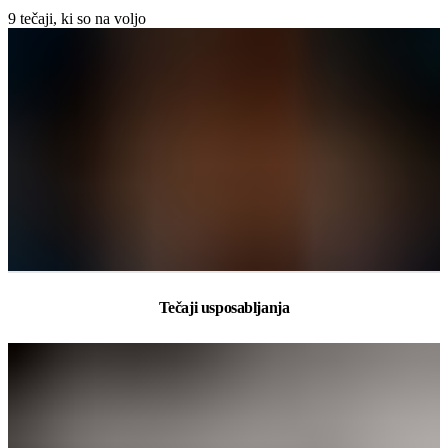
9
tečaji, ki so na voljo
Tečaji usposabljanja