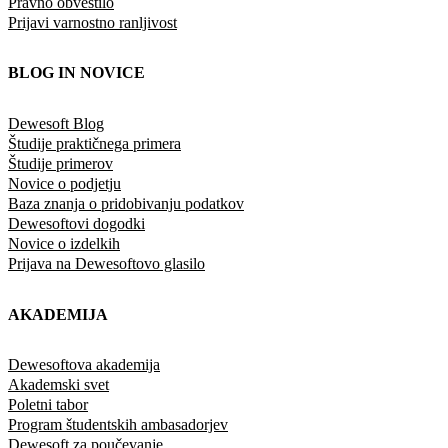
Pravno obvestilo
Prijavi varnostno ranljivost
BLOG IN NOVICE
Dewesoft Blog
Študije praktičnega primera
Študije primerov
Novice o podjetju
Baza znanja o pridobivanju podatkov
Dewesoftovi dogodki
Novice o izdelkih
Prijava na Dewesoftovo glasilo
AKADEMIJA
Dewesoftova akademija
Akademski svet
Poletni tabor
Program študentskih ambasadorjev
Dewesoft za poučevanje