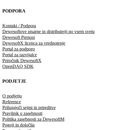
PODPORA
Kontakt / Podpora
Dewesoftove pisarne in distributerji po vsem svetu
Dewesoft Prenosi
DewesoftX licenca za vrednotenje
Portal za podporo
Portal za razvijalce
Priročnik DewesoftX
OpenDAQ SDK
PODJETJE
O podjetju
Reference
Prihajajoči sejmi in prireditve
Pravilnik o zasebnosti
Politika zasebnosti za DewesoftM
Pogoji in določila