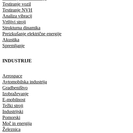
Testiranje vozil
Testiranje NVH
Analiza vibracij
Vrtljivi stroji
Strukturna dinamika
Preizkušanje električne energije
Akustika
Spremljanje
INDUSTRIJE
Aerospace
Avtomobilska industrija
Gradbeništvo
Izobraževanje
E-mobilnost
Težki stroji
Industrijski
Pomorski
Moč in energija
Železnica