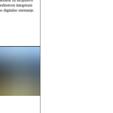
ultete za strojništvo
dinstven integrirani
no digitalno snemanje.