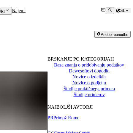
Najemi
ja
SL
Pridobi ponudbo
BRSKANJE PO KATEGORIJAH
Baza znanja o pridobivanju podatkov
Dewesoftovi dogodki
Novice o izdelkih
Novice o podjetju
Študije praktičnega primera
Študije primerov
NAJBOLJŠI AVTORJI
PR
Primož Rome