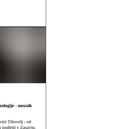
ologije - mozaik
vini Trbovelj - od
 podjetij v Zasavju,