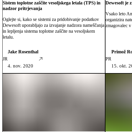
Sistem toplotne zaščite vesoljskega letala (TPS) in
Dewesoft je z
nadzor pritrjevanja
Vsako leto A
Oglejte si, kako se sistemi za pridobivanje podatkov
organizira nat
Dewesoft uporabljajo za izvajanje nadzora nameščanja
zmagovalec v 
in lepljenja sistema toplotne zaščite na vesoljskem
letalu.
Jake Rosenthal
Primož R
JR
PR
4. nov. 2020
15. okt. 