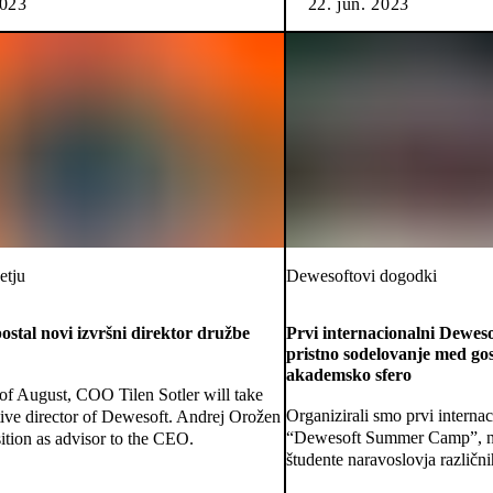
2023
22. jun. 2023
etju
Dewesoftovi dogodki
postal novi izvršni direktor družbe
Prvi internacionalni Deweso
pristno sodelovanje med go
akademsko sfero
 of August, COO Tilen Sotler will take
Organizirali smo prvi internac
tive director of Dewesoft. Andrej Orožen
“Dewesoft Summer Camp”, na
sition as advisor to the CEO.
študente naravoslovja različnih