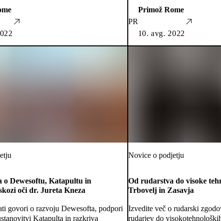
ome
Primož Rome
PR
2022
10. avg. 2022
etju
Novice o podjetju
ga o Dewesoftu, Katapultu in
Od rudarstva do visoke tehn
skozi oči dr. Jureta Kneza
Trbovelj in Zasavja
ti govori o razvoju Dewesofta, podpori
Izvedite več o rudarski zgodo
ustanovitvi Katapulta in razkriva
rudarjev do visokotehnoloških