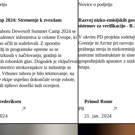
etju
Novice o podjetju
 2024: Stremenje k zvezdam
Razvoj nizko-emisijskih gos
sistemov za verifikacijo -
taboru Dewesoft Summer Camp 2024 se
V okviru PD projekta sodelu
tudentov inženirstva iz celotne Evrope, ki
Gorenje in Arctur pri razvoju
no učili in sodelovali. Z uporabo
pralnega stroja in nizkoemisij
dij in programske opreme so se
ustrezne infrastrukture in sist
izkusili v načrtovanju, gradnji in
gospodinjskih aparatov z niz
nih robotskih glav. Dogodek je vključeval
hrupa.
torstvo strokovnjakov iz industrije in
. Vrhunec tabora je bilo tekmovanje, na
e ekipe uspešno dokončale svoje robote,
ili njihovi dosežki tudi ocenjeni.
rederiksen
Primož Rome
PR
2024
21. jan. 2024