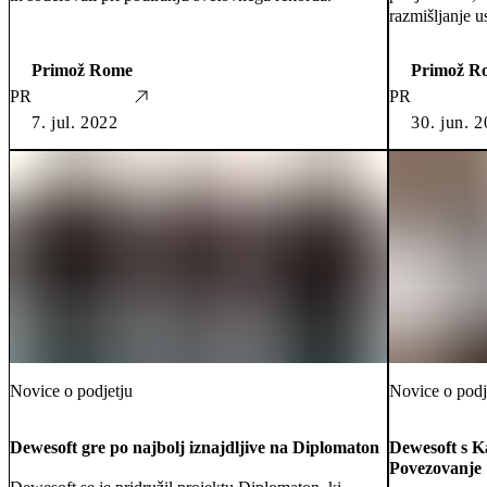
razmišljanje u
Primož Rome
Primož R
PR
PR
7. jul. 2022
30. jun. 
Novice o podjetju
Novice o podj
Dewesoft gre po najbolj iznajdljive na Diplomaton
Dewesoft s Ka
Povezovanje