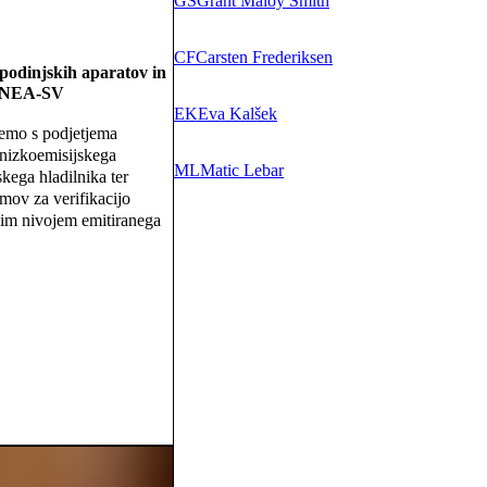
GS
Grant Maloy Smith
CF
Carsten Frederiksen
podinjskih aparatov in
 R-NEA-SV
EK
Eva Kalšek
jemo s podjetjema
 nizkoemisijskega
ML
Matic Lebar
skega hladilnika ter
emov za verifikacijo
kim nivojem emitiranega