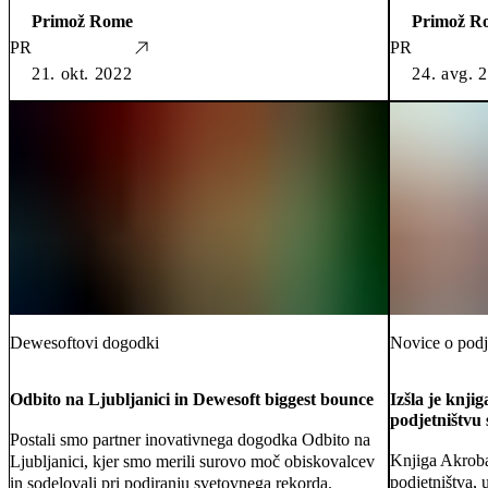
Primož Rome
Primož R
PR
PR
21. okt. 2022
24. avg. 
Dewesoftovi dogodki
Novice o podj
Odbito na Ljubljanici in Dewesoft biggest bounce
Izšla je knji
podjetništvu 
Postali smo partner inovativnega dogodka Odbito na
Knjiga Akroba
Ljubljanici, kjer smo merili surovo moč obiskovalcev
podjetništva, 
in sodelovali pri podiranju svetovnega rekorda.