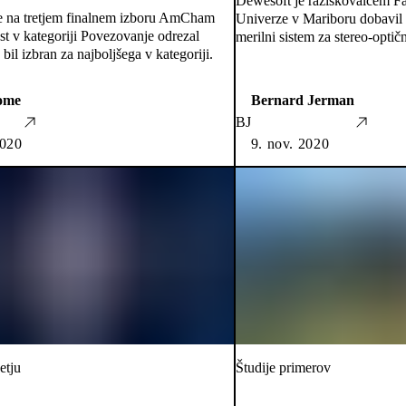
Dewesoft je raziskovalcem Fak
e na tretjem finalnem izboru AmCham
Univerze v Mariboru dobavil e
st v kategoriji Povezovanje odrezal
merilni sistem za stereo-optič
e bil izbran za najboljšega v kategoriji.
ome
Bernard Jerman
BJ
2020
9. nov. 2020
etju
Študije primerov