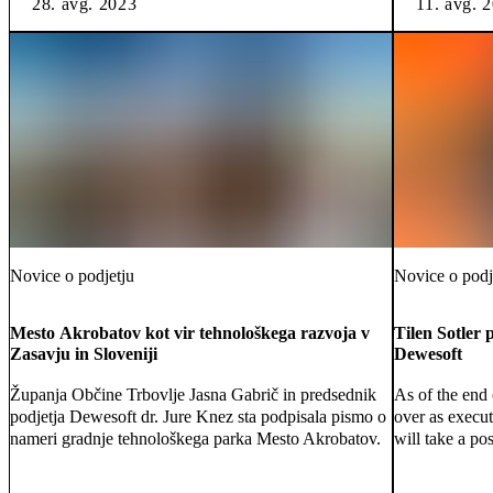
28. avg. 2023
11. avg. 
Novice o podjetju
Novice o podj
Mesto Akrobatov kot vir tehnološkega razvoja v
Tilen Sotler 
Zasavju in Sloveniji
Dewesoft
Županja Občine Trbovlje Jasna Gabrič in predsednik
As of the end
podjetja Dewesoft dr. Jure Knez sta podpisala pismo o
over as execu
nameri gradnje tehnološkega parka Mesto Akrobatov.
will take a po