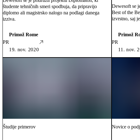
Dewesoft se je pridružil projektu Diplomaton, ki
Dewesoft se j
študente tehničnih smeri spodbuja, da pripravijo
Best of the Be
diplomo ali magistrsko nalogo na podlagi danega
izvrstno, saj j
izziva.
Primož Rome
Primož R
PR
PR
19. nov. 2020
11. nov. 
Študije primerov
Novice o podj