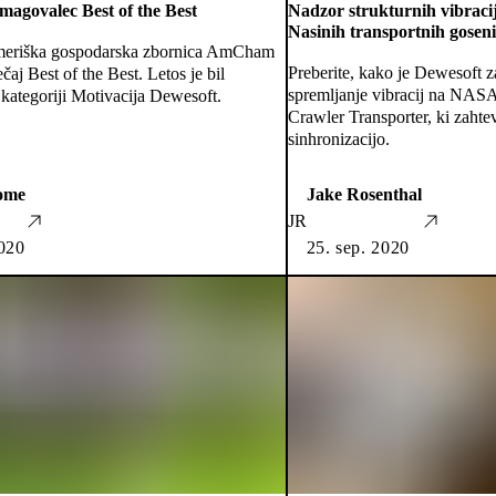
magovalec Best of the Best
Nadzor strukturnih vibracij
Nasinih transportnih goseni
meriška gospodarska zbornica AmCham
Preberite, kako je Dewesoft 
ečaj Best of the Best. Letos je bil
spremljanje vibracij na NAS
kategoriji Motivacija Dewesoft.
Crawler Transporter, ki zaht
sinhronizacijo.
ome
Jake Rosenthal
JR
2020
25. sep. 2020