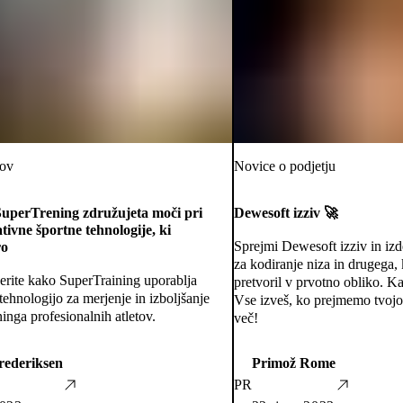
rov
Novice o podjetju
SuperTrening združujeta moči pri
Dewesoft izziv 🚀
tivne športne tehnologije, ki
Sprejmi Dewesoft izziv in iz
ro
za kodiranje niza in drugega, 
erite kako SuperTraining uporablja
pretvoril v prvotno obliko. K
ehnologijo za merjenje in izboljšanje
Vse izveš, ko prejmemo tvojo
ninga profesionalnih atletov.
več!
rederiksen
Primož Rome
PR