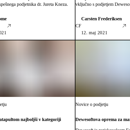
spešnega podjetnika dr. Jureta Kneza.
vključno s podjetjem Dewesof
ome
Carsten Frederiksen
CF
2021
12. maj 2021
etju
Novice o podjetju
tapultom najboljši v kategoriji
Dewesoftova oprema za mar