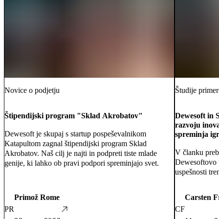
Novice o podjetju
Študije prime
Štipendijski program "Sklad Akrobatov"
Dewesoft in 
razvoju inova
Dewesoft je skupaj s startup pospeševalnikom
spreminja ig
Katapultom zagnal štipendijski program Sklad
V članku preb
Akrobatov. Naš cilj je najti in podpreti tiste mlade
Dewesoftovo t
genije, ki lahko ob pravi podpori spreminjajo svet.
uspešnosti tre
Primož Rome
Carsten F
PR
CF