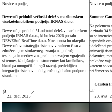
Novice o podjetju
Novice o podj
Dewesoft pridobil večinski delež v mariborskem
Summer Camp
visokotehnološkem podjetju IRNAS d.o.o.
Na poletnem 
Dewesoft je pridobil 51-odstotni delež v mariborskem
je zbralo 34 š
podjetju IRNAS d.o.o., ki bo leta 2026 postalo
so se intenziv
DEWESoft RealTime d.o.o. Nova enota bo okrepila
naprednih oro
Dewesoftovo strategijo sistemov v realnem času z
udeleženci pre
združevanjem strokovnega znanja na področju
animaciji risa
testiranja in meritev z naprednim razvojem vgrajenih
delavnice, men
sistemov, izboljšanjem instrumentov kot krmilnikov,
praktične vaje
hkrati pa omogočila hitrejši razvoj, predvidljivo
katerem so vs
integracijo sistemov in dolgoročno globalno podporo
pri čemer so b
strankam.
Carsten F
CF
22. dec. 2025
23. avg. 