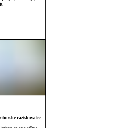
t.
iborske raziskovalce