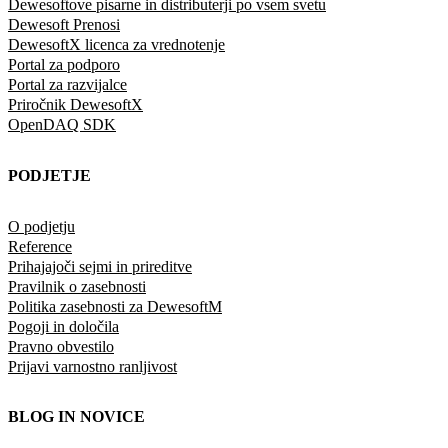
Dewesoftove pisarne in distributerji po vsem svetu
Dewesoft Prenosi
DewesoftX licenca za vrednotenje
Portal za podporo
Portal za razvijalce
Priročnik DewesoftX
OpenDAQ SDK
PODJETJE
O podjetju
Reference
Prihajajoči sejmi in prireditve
Pravilnik o zasebnosti
Politika zasebnosti za DewesoftM
Pogoji in določila
Pravno obvestilo
Prijavi varnostno ranljivost
BLOG IN NOVICE