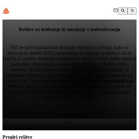
Rešitve za testiranje in merjenje v izobraževanju
Nič ne more nadomestiti dejanske meritve in učenja, kako se
senzorji in sistemi DAQ uporabljajo za zbiranje podatkov, ki so
ključni za analizo dejanske zmogljivosti stroja. Učenje, kako opraviti
natančne, subjektivne in ponovljive meritve, je bistvo dobre
znanosti. Družba Dewesoft je zavezana podpirati današnje in
prihodnje inženirje z usposabljanjem v naših glavnih pisarnah po
vsem svetu. Ponujamo tudi priročno
spletni tečaji usposabljanja
PRO
na našem spletnem mestu, kjer lahko učenci za vsakih 10
opravljenih tečajev prejmejo posebno majico za usposabljanje
Dewesoft PRO z zvezdico.
Preglej izdelke
Preglej rešitve