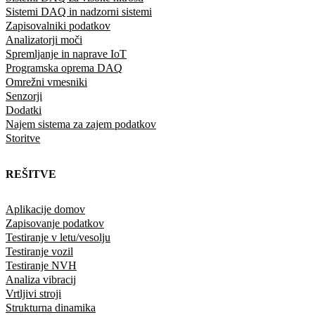
Sistemi DAQ in nadzorni sistemi
Zapisovalniki podatkov
Analizatorji moči
Spremljanje in naprave IoT
Programska oprema DAQ
Omrežni vmesniki
Senzorji
Dodatki
Najem sistema za zajem podatkov
Storitve
REŠITVE
Aplikacije domov
Zapisovanje podatkov
Testiranje v letu/vesolju
Testiranje vozil
Testiranje NVH
Analiza vibracij
Vrtljivi stroji
Strukturna dinamika