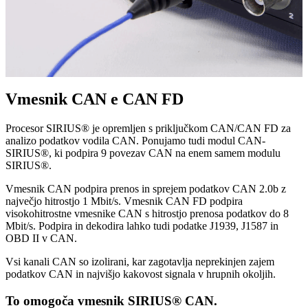
Vmesnik CAN e CAN FD
Procesor SIRIUS® je opremljen s priključkom CAN/CAN FD za
analizo podatkov vodila CAN. Ponujamo tudi modul CAN-
SIRIUS®, ki podpira 9 povezav CAN na enem samem modulu
SIRIUS®.
Vmesnik CAN podpira prenos in sprejem podatkov CAN 2.0b z
največjo hitrostjo 1 Mbit/s. Vmesnik CAN FD podpira
visokohitrostne vmesnike CAN s hitrostjo prenosa podatkov do 8
Mbit/s. Podpira in dekodira lahko tudi podatke J1939, J1587 in
OBD II v CAN.
Vsi kanali CAN so izolirani, kar zagotavlja neprekinjen zajem
podatkov CAN in najvišjo kakovost signala v hrupnih okoljih.
To omogoča vmesnik SIRIUS® CAN.