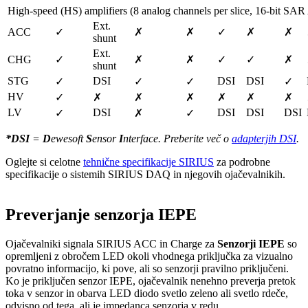
High-speed (HS) amplifiers (8 analog channels per slice, 16-bit SA
Ext. 
ACC
✓
✗
✗
✓
✗
✗
shunt
Ext. 
CHG
✓
✗
✗
✓
✓
✗
shunt
STG
DSI
DSI
DSI
✓
✓
✓
✓
HV
✓
✗
✗
✗
✗
✗
✗
LV
DSI
DSI
DSI
DSI
✓
✗
✓
*DSI
=
D
ewesoft
S
ensor
I
nterface. Preberite več o
adapterjih DSI
.
Oglejte si celotne
tehnične specifikacije SIRIUS
za podrobne
specifikacije o sistemih SIRIUS DAQ in njegovih ojačevalnikih.
Preverjanje senzorja IEPE
Ojačevalniki signala SIRIUS ACC in Charge za
Senzorji IEPE
so
opremljeni z obročem LED okoli vhodnega priključka za vizualno
povratno informacijo, ki pove, ali so senzorji pravilno priključeni.
Ko je priključen senzor IEPE, ojačevalnik nenehno preverja pretok
toka v senzor in obarva LED diodo svetlo zeleno ali svetlo rdeče,
odvisno od tega, ali je impedanca senzorja v redu.