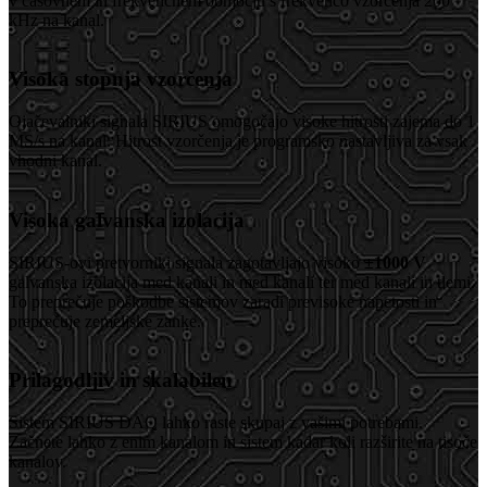
v časovnem in frekvenčnem območju s frekvenco vzorčenja 200
kHz na kanal.
Visoka stopnja vzorčenja
Ojačevalniki signala SIRIUS omogočajo visoke hitrosti zajema do 1
MS/s na kanal. Hitrost vzorčenja je programsko nastavljiva za vsak
vhodni kanal.
Visoka galvanska izolacija
SIRIUS-ovi pretvorniki signala zagotavljajo visoko
±1000 V
galvanska izolacija med kanali in med kanali ter med kanali in tlemi.
To preprečuje poškodbe sistemov zaradi previsoke napetosti in
preprečuje zemeljske zanke.
Prilagodljiv in skalabilen
Sistem SIRIUS DAQ lahko raste skupaj z vašimi potrebami.
Začnete lahko z enim kanalom in sistem kadar koli razširite na tisoče
kanalov.