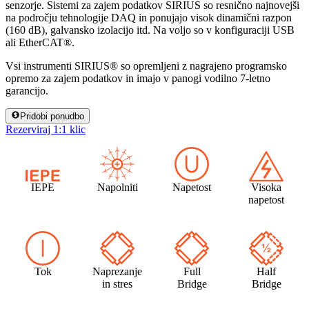
senzorje. Sistemi za zajem podatkov SIRIUS so resnično najnovejši
na področju tehnologije DAQ in ponujajo visok dinamični razpon
(160 dB), galvansko izolacijo itd. Na voljo so v konfiguraciji USB
ali EtherCAT®.
Vsi instrumenti SIRIUS® so opremljeni z nagrajeno programsko
opremo za zajem podatkov in imajo v panogi vodilno 7-letno
garancijo.
Pridobi ponudbo
Rezerviraj 1:1 klic
IEPE
Napolniti
Napetost
Visoka
napetost
Tok
Naprezanje
Full
Half
in stres
Bridge
Bridge