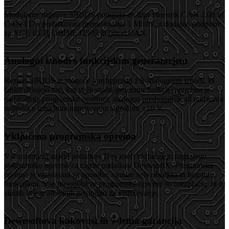
Modularne naprave SIRIUS ponujajo en hitri vmesnik CAN 2.0b in
CAN FD s podatkovno prepustnostjo 1 Mbit/s in dodatno podporo
za XCP, CCP, OBDII, J1939 in izhod CAN.
Analogni izhodi s funkcijskim generatorjem
Rezino SIRIUS je mogoče konfigurirati z 8 analognimi izhodi, ki
lahko delujejo tudi kot večkanalni generator funkcij (potrebna je
nadgradnja programske opreme), analogni predvajalnik ali nadzorna
naprava z izhodnim napetostnim signalom ±10 V.
Vključena programska oprema
Vsi sistemi za zajem podatkov Dewesoft vključujejo nagrajeno
programsko opremo za zajem podatkov DewesoftX. Programska
oprema je enostavna za uporabo, vendar zelo obsežna in bogata s
funkcijami. Vse posodobitve programske opreme so brezplačne in ni
skritih licenc ali letnih pristojbin za vzdrževanje.
Dewesoftova kakovost in 7-letna garancija