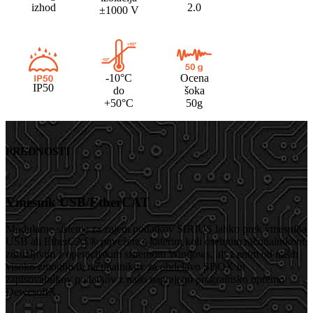
izhod
2.0
±1000 V
-10°C
Ocena
IP50
do
šoka
+50°C
50g
PREDNOSTI
Vmesnik USB/EtherCAT
Modularne sisteme za zajem podatkov SIRIUS lahko prek vmesnika
USB ali EtherCAT® povežete s katerim koli osebnim računalnikom,
združljivim z operacijskim sistemom Windows, ali z enim od naših
visoko zmogljivih računalnikov za obdelavo SBOX in
zapisovalnikov podatkov z našo nagrajeno programsko opremo
DewesoftX.