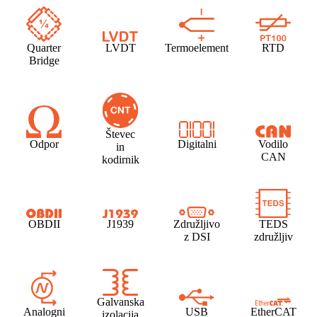
Quarter
LVDT
Termoelement
RTD
Bridge
Števec
Odpor
Digitalni
Vodilo
in
CAN
kodirnik
OBDII
J1939
Združljivo
TEDS
z DSI
združljiv
Galvanska
Analogni
USB
EtherCAT
izolacija