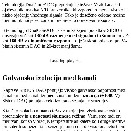
Tehnologija DualCoreADC preprečuje te težave. Vsak kanalski
ojačevalnik ima dva A/D pretvornika, ki vzporedno merita visoko in
nizko ojačenje vhodnega signala. Tako je doseženo celotno možno
merilno območje senzorja in preprečeno obrezovanje signala.
S tehnologijo DualCoreADC sistemi za zajem podatkov SIRIUS
dosegajo več kot
130 dB razmerje med signalom in šumom
in več
kot
160 dB v dinamičnem razponu
. To je 20-krat bolje kot pri 24-
bitnih sistemih DAQ in 20-krat manj šuma.
Loading player...
Galvanska izolacija med kanali
Naprave SIRIUS DAQ ponujajo visoko galvansko odpornost med
kanali in med kanali ter med kanali in tlemi
izolacija (±1000 V)
.
Sistemi DAQ ponujajo celo izolirano vzbujanje senzorjev.
S takšno izolacijo nimamo težav z merjenjem visokonapetostnih
potencialov in z
napetosti skupnega režima
. Varni smo tudi pri
meritvah, kot so vibracije, temperature ali katere koli druge meritve,
pri katerih so neizolirani senzorji nameščeni ob visokonapetostnem