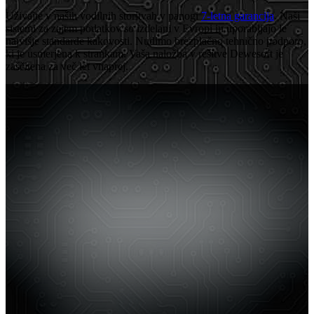
Uživajte v naših vodilnih storitvah v panogi
7-letna garancija
. Naši
sistemi za zajem podatkov so izdelani v Evropi in uporabljajo le
najvišje standarde kakovosti. Nudimo brezplačno tehnično podporo,
ki je usmerjena k strankam. Vaša naložba v rešitve Dewesoft je
zaščitena za več let vnaprej.