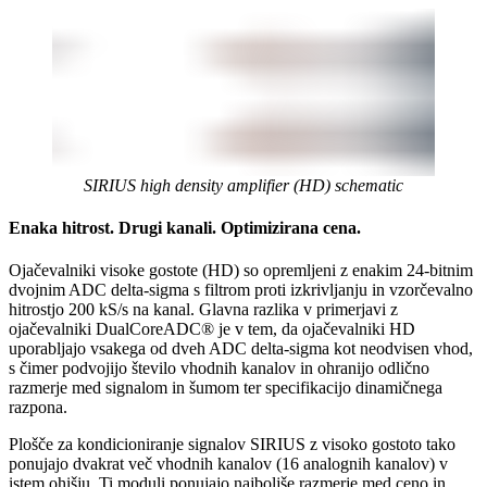
SIRIUS high density amplifier (HD) schematic
Enaka hitrost. Drugi kanali. Optimizirana cena.
Ojačevalniki visoke gostote (HD) so opremljeni z enakim 24-bitnim
dvojnim ADC delta-sigma s filtrom proti izkrivljanju in vzorčevalno
hitrostjo 200 kS/s na kanal. Glavna razlika v primerjavi z
ojačevalniki DualCoreADC® je v tem, da ojačevalniki HD
uporabljajo vsakega od dveh ADC delta-sigma kot neodvisen vhod,
s čimer podvojijo število vhodnih kanalov in ohranijo odlično
razmerje med signalom in šumom ter specifikacijo dinamičnega
razpona.
Plošče za kondicioniranje signalov SIRIUS z visoko gostoto tako
ponujajo dvakrat več vhodnih kanalov (16 analognih kanalov) v
istem ohišju. Ti moduli ponujajo najboljše razmerje med ceno in