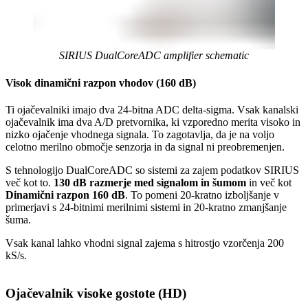
SIRIUS DualCoreADC amplifier schematic
Visok dinamični razpon vhodov (160 dB)
Ti ojačevalniki imajo dva 24-bitna ADC delta-sigma. Vsak kanalski
ojačevalnik ima dva A/D pretvornika, ki vzporedno merita visoko in
nizko ojačenje vhodnega signala. To zagotavlja, da je na voljo
celotno merilno območje senzorja in da signal ni preobremenjen.
S tehnologijo DualCoreADC so sistemi za zajem podatkov SIRIUS
več kot to.
130 dB razmerje med signalom in šumom
in več kot
Dinamični razpon 160 dB
. To pomeni 20-kratno izboljšanje v
primerjavi s 24-bitnimi merilnimi sistemi in 20-kratno zmanjšanje
šuma.
Vsak kanal lahko vhodni signal zajema s hitrostjo vzorčenja 200
kS/s.
Ojačevalnik visoke gostote (HD)