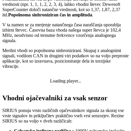
vrednosti (npr. 1, 1, 1, 2, 2, 3, 4), lahko vhodni števec Dewesoft
SuperCounter določi natančne vrednosti, kot so 1,37, 1,87, 2,37
itd.
Popolnoma sinhroniziran čas in amplituda
.
V ta namen se za merjenje natančnega časa naraščanja uporablja
izbirni števec. Časovna baza vhoda našega super števca je 102,4
MHz, neodvisno od trenutne frekvence vzorčenja analognega
signala.
Merilni vhodi so popolnoma sinhronizirani.
Skupaj z analognimi
signali, vodilom CAN in drugimi viri podatkov so na voljo preproste
aplikacije, kot so izravnava, pozicioniranje dela in torzijske
vibracije.
Loading player...
Vhodni ojačevalniki za vsak senzor
SIRIUS ponuja vrsto različnih ojačevalnikov signala za skoraj vse
vrste signalov in priključitev praktično vseh vrst senzorjev. Rezine
SIRIUS so na voljo v dveh različicah:
Galvansko izolirana različica
s 1000V galvansko izolacijo