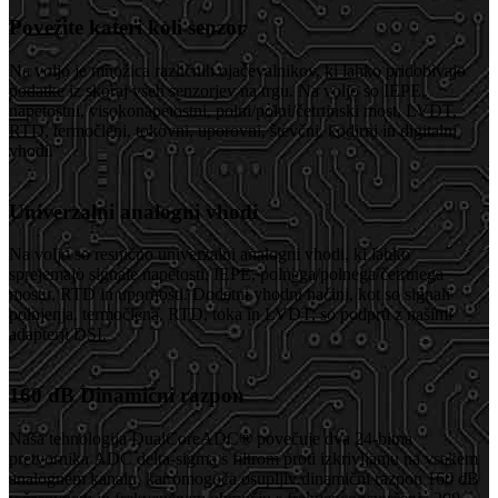
Povežite kateri koli senzor
Na voljo je množica različnih ojačevalnikov, ki lahko pridobivajo
podatke iz skoraj vseh senzorjev na trgu. Na voljo so IEPE,
napetostni, visokonapetostni, polni/polni/četrtinski most, LVDT,
RTD, termočleni, tokovni, uporovni, števčni, kodirni in digitalni
vhodi.
Univerzalni analogni vhodi
Na voljo so resnično univerzalni analogni vhodi, ki lahko
sprejemajo signale napetosti, IEPE, polnega/polnega/četrtnega
mostu, RTD in upornosti. Dodatni vhodni načini, kot so signali
polnjenja, termočlena, RTD, toka in LVDT, so podprti z našimi
adapterji DSI.
160 dB Dinamični razpon
Naša tehnologija DualCoreADC® povečuje dva 24-bitna
pretvornika ADC delta-sigma s filtrom proti izkrivljanju na vsakem
analognem kanalu, kar omogoča osupljiv dinamični razpon 160 dB