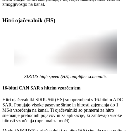
zmogljivostjo na kanal.
Hitri ojačevalnik (HS)
SIRIUS high speed (HS) amplifier schematic
16-bitni CAN SAR s hitrim vzorčenjem
Hitri ojačevalniki SIRIUS® (HS) so opremljeni s 16-bitnim ADC
SAR. Ponujajo visoke pasovne širine in hitrosti zajemanja do 1
MS/s vzorčenja na kanal. Ti ojačevalniki so primerni za hitro
snemanje prehodnih pojavov in za aplikacije, ki zahtevajo visoke
hitrosti vzorčenja (npr. analiza moči).
Moduli SIRIUS® z ojačevalniki za hitre (HS) signale so na voljo v