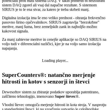
potencialu proti masi sistema DAQ. V takih primerih bi neizolirani
sistem DAQ zgorel ali vsaj dal napačne rezultate. S sistemom
SIRIUS je to le ena stvar, za katero je treba skrbeti manj.
Digitalna izolacija ima še eno veliko prednost - ohranja frekvenčno
pasovno širino ojačevalnikov. SIRIUS zagotavlja "brezskrbne"
meritve, manj šuma, brez zemeljskih zank in najboljšo možno
kakovost signala.
Za manj zahtevne meritve in cenejše aplikacije so DAQ SIRIUS na
voljo tudi v diferencialni različici, kjer je na voljo samo izolacija
napajanja.
Loading player...
SuperCounters®: natančno merjenje
hitrosti in kotov s senzorji in števci
Dewesoftov sistem za zbiranje podatkov uporablja patentirano,
zaščiteno tehnologijo, imenovano
Super števec
®.
Vhodni števec omogoča merjenje hitrosti in kota stroja. V nasprotju
s standardnimi števci, ki po vzorčenju ustvarijo le celoštevilske