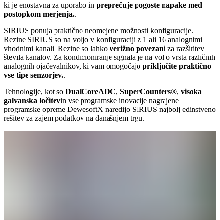
ki je enostavna za uporabo in
preprečuje pogoste napake med
postopkom merjenja.
.
SIRIUS ponuja praktično neomejene možnosti konfiguracije.
Rezine SIRIUS so na voljo v konfiguraciji z 1 ali 16 analognimi
vhodnimi kanali. Rezine so lahko
verižno povezani
za razširitev
števila kanalov. Za kondicioniranje signala je na voljo vrsta različnih
analognih ojačevalnikov, ki vam omogočajo
priključite praktično
vse tipe senzorjev.
.
Tehnologije, kot so
DualCoreADC
,
SuperCounters®
,
visoka
galvanska ločitev
in vse programske inovacije nagrajene
programske opreme DewesoftX naredijo SIRIUS najbolj edinstveno
rešitev za zajem podatkov na današnjem trgu.