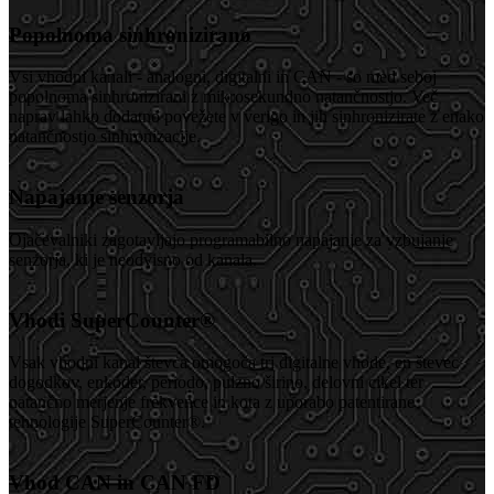
Popolnoma sinhronizirano
Vsi vhodni kanali - analogni, digitalni in CAN - so med seboj
popolnoma sinhronizirani z mikrosekundno natančnostjo. Več
naprav lahko dodatno povežete v verigo in jih sinhronizirate z enako
natančnostjo sinhronizacije.
Napajanje senzorja
Ojačevalniki zagotavljajo programabilno napajanje za vzbujanje
senzorja, ki je neodvisno od kanala.
Vhodi SuperCounter®
Vsak vhodni kanal števca omogoča tri digitalne vhode, en števec
dogodkov, enkoder, periodo, pulzno širino, delovni cikel ter
natančno merjenje frekvence in kota z uporabo patentirane
tehnologije SuperCounter®.
Vhod CAN in CAN FD