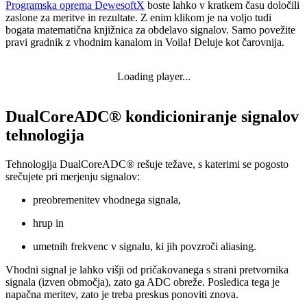
Programska oprema DewesoftX
boste lahko v kratkem času določili
zaslone za meritve in rezultate. Z enim klikom je na voljo tudi
bogata matematična knjižnica za obdelavo signalov. Samo povežite
pravi gradnik z vhodnim kanalom in Voila! Deluje kot čarovnija.
Loading player...
DualCoreADC
® kondicioniranje signalov
tehnologija
Tehnologija DualCoreADC® rešuje težave, s katerimi se pogosto
srečujete pri merjenju signalov:
preobremenitev vhodnega signala,
hrup in
umetnih frekvenc v signalu, ki jih povzroči aliasing.
Vhodni signal je lahko višji od pričakovanega s strani pretvornika
signala (izven območja), zato ga ADC obreže. Posledica tega je
napačna meritev, zato je treba preskus ponoviti znova.