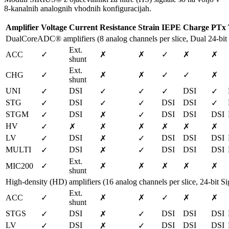
8-kanalnih analognih vhodnih konfiguracijah.
Amplifier
Voltage
Current
Resistance
Strain
IEPE
Charge
PTx
DualCoreADC® amplifiers (8 analog channels per slice, Dual 24-bi
Ext. 
ACC
✓
✗
✗
✓
✗
✗
shunt
Ext. 
CHG
✓
✗
✗
✓
✓
✗
shunt
UNI
DSI
DSI
✓
✓
✓
✓
✓
STG
DSI
DSI
DSI
✓
✓
✓
✓
STGM
DSI
DSI
DSI
DSI
✓
✗
✓
HV
✓
✗
✗
✗
✗
✗
✗
LV
DSI
DSI
DSI
DSI
✓
✗
✓
MULTI
DSI
DSI
DSI
DSI
✓
✗
✓
Ext. 
MIC200
✓
✗
✗
✗
✗
✗
shunt
High-density (HD) amplifiers (16 analog channels per slice, 24-bit
Ext. 
ACC
✓
✗
✗
✓
✗
✗
shunt
STGS
DSI
DSI
DSI
DSI
✓
✗
✓
LV
DSI
DSI
DSI
DSI
✓
✗
✓