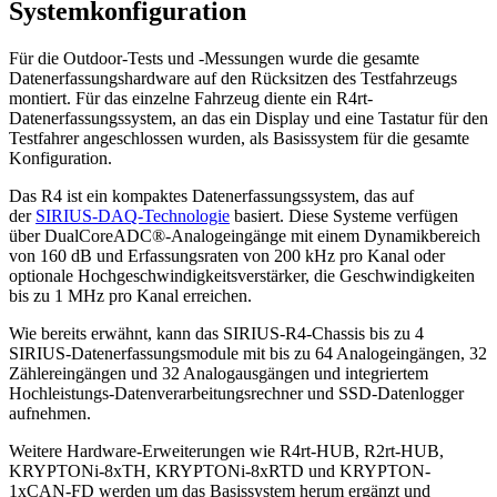
Systemkonfiguration
Für die Outdoor-Tests und -Messungen wurde die gesamte
Datenerfassungshardware auf den Rücksitzen des Testfahrzeugs
montiert. Für das einzelne Fahrzeug diente ein R4rt-
Datenerfassungssystem, an das ein Display und eine Tastatur für den
Testfahrer angeschlossen wurden, als Basissystem für die gesamte
Konfiguration.
Das R4 ist ein kompaktes Datenerfassungssystem, das auf
der
SIRIUS-DAQ-Technologie
basiert. Diese Systeme verfügen
über DualCoreADC®-Analogeingänge mit einem Dynamikbereich
von 160 dB und Erfassungsraten von 200 kHz pro Kanal oder
optionale Hochgeschwindigkeitsverstärker, die Geschwindigkeiten
bis zu 1 MHz pro Kanal erreichen.
Wie bereits erwähnt, kann das SIRIUS-R4-Chassis bis zu 4
SIRIUS-Datenerfassungsmodule mit bis zu 64 Analogeingängen, 32
Zählereingängen und 32 Analogausgängen und integriertem
Hochleistungs-Datenverarbeitungsrechner und SSD-Datenlogger
aufnehmen.
Weitere Hardware-Erweiterungen wie R4rt-HUB, R2rt-HUB,
KRYPTONi-8xTH, KRYPTONi-8xRTD und KRYPTON-
1xCAN-FD werden um das Basissystem herum ergänzt und