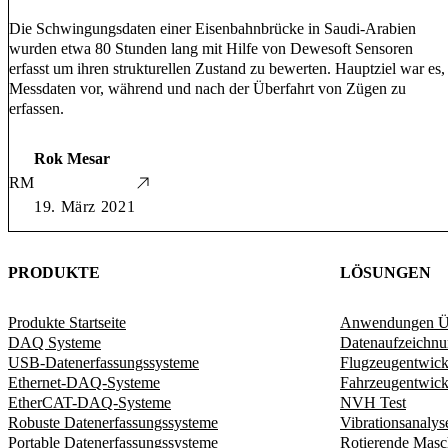
Die Schwingungsdaten einer Eisenbahnbrücke in Saudi-Arabien
wurden etwa 80 Stunden lang mit Hilfe von Dewesoft Sensoren
erfasst um ihren strukturellen Zustand zu bewerten. Hauptziel war es,
Messdaten vor, während und nach der Überfahrt von Zügen zu
erfassen.
Rok Mesar
RM
19. März 2021
PRODUKTE
LÖSUNGEN
Produkte Startseite
Anwendungen Üb
DAQ Systeme
Datenaufzeichn
USB-Datenerfassungssysteme
Flugzeugentwic
Ethernet-DAQ-Systeme
Fahrzeugentwick
EtherCAT-DAQ-Systeme
NVH Test
Robuste Datenerfassungssysteme
Vibrationsanalys
Portable Datenerfassungssysteme
Rotierende Masc