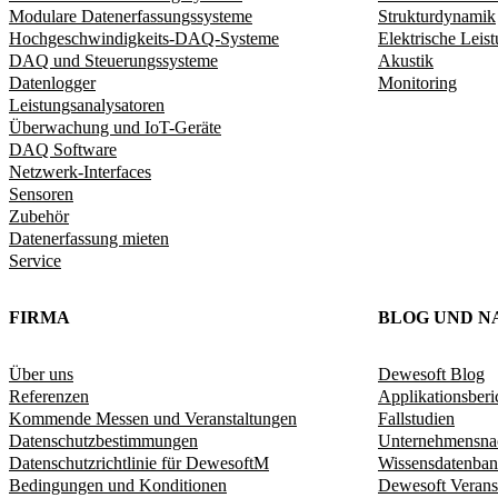
Modulare Datenerfassungssysteme
Strukturdynamik​
Hochgeschwindigkeits-DAQ-Systeme
Elektrische Leis
DAQ und Steuerungssysteme
Akustik
Datenlogger
Monitoring
Leistungsanalysatoren
Überwachung und IoT-Geräte
DAQ Software
Netzwerk-Interfaces
Sensoren
Zubehör
Datenerfassung mieten
Service
FIRMA
BLOG UND N
Über uns
Dewesoft Blog
Referenzen
Applikationsberi
Kommende Messen und Veranstaltungen
Fallstudien
Datenschutzbestimmungen
Unternehmensnac
Datenschutzrichtlinie für DewesoftM
Wissensdatenban
Bedingungen und Konditionen
Dewesoft Verans