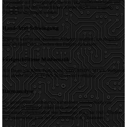
Anwendbar auf Bewegungen, die von Arbeitsplatzmaschinen und
Fahrzeugen auf den menschlichen Körper durch eine tragende
Oberfläche übertragen werden.
Hand-Arm-Schwingung
Sensoren werden auf speziellen Adaptern installiert, um möglichst
nahe am Griff oder zwischen den Fingern zu messen.
Fortgeschrittene Mathematik
Alle Daten wie RMS, Peak, Crest, VDV, MSDV, MTVV, Weighted
raw, al(ISO 2631-5), D(ISO 2631-5) sind verfügbar.
Datenanalyse
Die grenzenlose Kombination mit anderen Standardtools von
Dewesoft ist aufgrund seiner umfassenden
Datenanalysefunktionalität eine großartige Basis für F&E-Arbeiten
im Zusammenhang mit der Reduzierung von Vibrationen.