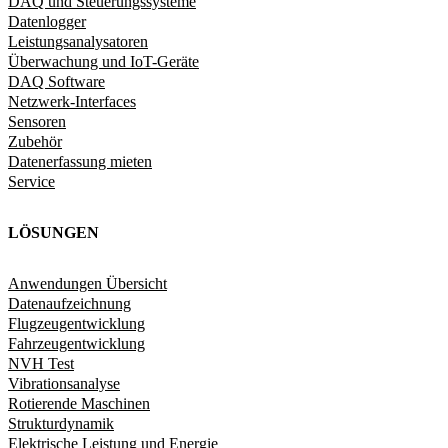
DAQ und Steuerungssysteme
Datenlogger
Leistungsanalysatoren
Überwachung und IoT-Geräte
DAQ Software
Netzwerk-Interfaces
Sensoren
Zubehör
Datenerfassung mieten
Service
LÖSUNGEN
Anwendungen Übersicht
Datenaufzeichnung
Flugzeugentwicklung
Fahrzeugentwicklung​
NVH Test
Vibrationsanalyse
Rotierende Maschinen
Strukturdynamik​
Elektrische Leistung und Energie​