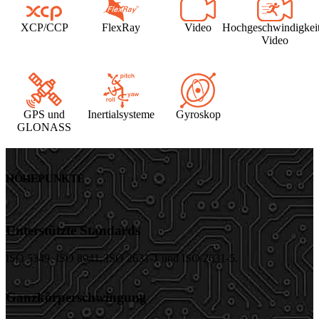
XCP/CCP
FlexRay
Video
Hochgeschwindigkeit
Video
GPS und
Inertialsysteme
Gyroskop
GLONASS
HÖHEPUNKTE
Unterstützte Standards
ISO 5349, ISO 8041, ISO 2631-1 und ISO 2631-5.
Ganzkörperschwingung