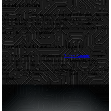
Inklusive Software
Jedes Dewesoft Datenerfassungssystem wird mit der preisgekrönten
DewesoftX Datenerfassungssoftware geliefert. Die Software ist
einfach zu bedienen, bietet jedoch maximale Funktionalität. Alle
Software-Updates sind für immer kostenlos, ohne versteckte Lizenz-
oder jährliche Wartungsgebühren.
Dewesoft Qualität und 7 Jahre Garantie
Genießen Sie unser branchenführendes
7 Jahre Garantie
. Unsere
Datenerfassungssysteme werden in Europa hergestellt, wobei nur
die höchsten Qualitätsstandards zur Anwendung kommen. Wir
bieten kostenlosen und kundenorientierten technischen Support. Ihre
Investition in die Lösungen von Dewesoft ist auf Jahre hinaus
geschützt.