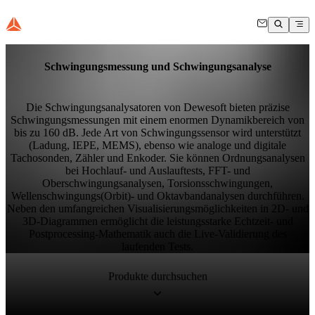
Schwingungsmessung und Schwingungsanalyse
Die Schwingungsanalysatoren von Dewesoft bieten präzise
Schwingungsmessungen mit einem enormen Dynamikbereich von
bis zu 160 dB. Jede Art von Schwingungssensor wird unterstützt
(Ladung, IEPE, MEMS), ebenso wie analoge und digitale
Tachosonden, Zähler und Enkoder. Sie können Ordnungsanalysen
bei Hochlauf- und Auslauftests, FFT- und
Oberschwingungsanalysen, Torsionsschwingungen,
Wellenschwingungs(Orbit)- und Oktavbandanalysen durchführen.
Neben den umfangreichen Visualisierungsmöglichkeiten in 2D- und
3D-Diagrammen ermöglicht die leistungsstarke Echtzeit- und
Postprocessing-Mathematik auch die Live-Validierung des
laufenden Tests.
Produkte durchsuchen