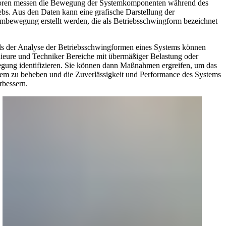
oren messen die Bewegung der Systemkomponenten während des
ebs. Aus den Daten kann eine grafische Darstellung der
mbewegung erstellt werden, die als Betriebsschwingform bezeichnet
ls der Analyse der Betriebsschwingformen eines Systems können
ieure und Techniker Bereiche mit übermäßiger Belastung oder
ung identifizieren. Sie können dann Maßnahmen ergreifen, um das
em zu beheben und die Zuverlässigkeit und Performance des Systems
rbessern.