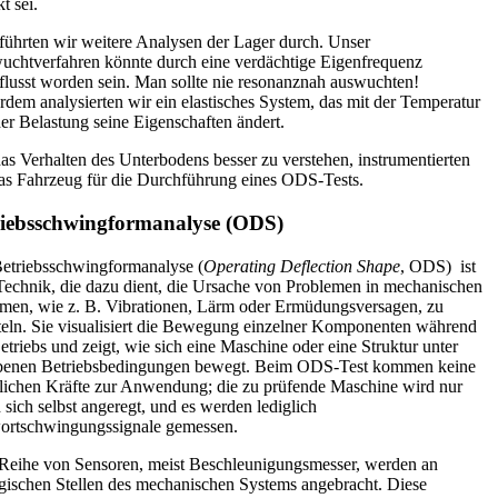
t sei.
führten wir weitere Analysen der Lager durch. Unser
chtverfahren könnte durch eine verdächtige Eigenfrequenz
flusst worden sein. Man sollte nie resonanznah auswuchten!
dem analysierten wir ein elastisches System, das mit der Temperatur
er Belastung seine Eigenschaften ändert.
s Verhalten des Unterbodens besser zu verstehen, instrumentierten
as Fahrzeug für die Durchführung eines ODS-Tests.
riebsschwingformanalyse (ODS)
etriebsschwingformanalyse (
Operating Deflection Shape
, ODS) ist
Technik, die dazu dient, die Ursache von Problemen in mechanischen
men, wie z. B. Vibrationen, Lärm oder Ermüdungsversagen, zu
teln. Sie visualisiert die Bewegung einzelner Komponenten während
etriebs und zeigt, wie sich eine Maschine oder eine Struktur unter
benen Betriebsbedingungen bewegt. Beim ODS-Test kommen keine
lichen Kräfte zur Anwendung; die zu prüfende Maschine wird nur
 sich selbst angeregt, und es werden lediglich
ortschwingungssignale gemessen.
Reihe von Sensoren, meist Beschleunigungsmesser, werden an
egischen Stellen des mechanischen Systems angebracht. Diese