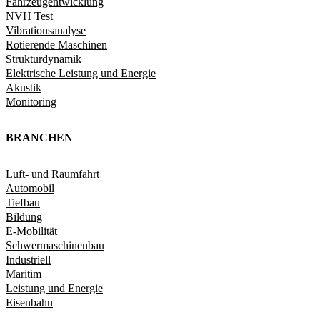
Fahrzeugentwicklung​
NVH Test
Vibrationsanalyse
Rotierende Maschinen
Strukturdynamik​
Elektrische Leistung und Energie​
Akustik
Monitoring
BRANCHEN
Luft- und Raumfahrt
Automobil
Tiefbau
Bildung
E-Mobilität
Schwermaschinenbau
Industriell
Maritim
Leistung und Energie
Eisenbahn