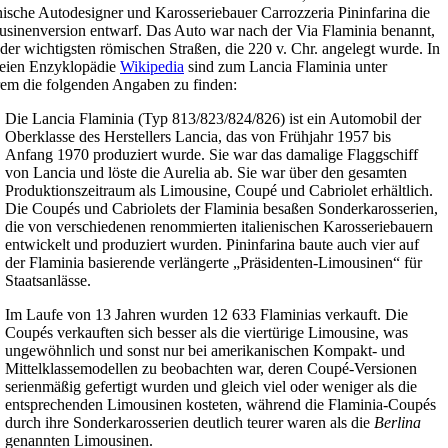
enische Autodesigner und Karosseriebauer Carrozzeria Pininfarina die
sinenversion entwarf. Das Auto war nach der Via Flaminia benannt,
 der wichtigsten römischen Straßen, die 220 v. Chr. angelegt wurde. In
reien Enzyklopädie
Wikipedia
sind zum Lancia Flaminia unter
em die folgenden Angaben zu finden:
Die Lancia Flaminia (Typ 813/823/824/826) ist ein Automobil der
Oberklasse des Herstellers Lancia, das von Frühjahr 1957 bis
Anfang 1970 produziert wurde. Sie war das damalige Flaggschiff
von Lancia und löste die Aurelia ab. Sie war über den gesamten
Produktionszeitraum als Limousine, Coupé und Cabriolet erhältlich.
Die Coupés und Cabriolets der Flaminia besaßen Sonderkarosserien,
die von verschiedenen renommierten italienischen Karosseriebauern
entwickelt und produziert wurden. Pininfarina baute auch vier auf
der Flaminia basierende verlängerte „Präsidenten-Limousinen“ für
Staatsanlässe.
Im Laufe von 13 Jahren wurden 12 633 Flaminias verkauft. Die
Coupés verkauften sich besser als die viertürige Limousine, was
ungewöhnlich und sonst nur bei amerikanischen Kompakt- und
Mittelklassemodellen zu beobachten war, deren Coupé-Versionen
serienmäßig gefertigt wurden und gleich viel oder weniger als die
entsprechenden Limousinen kosteten, während die Flaminia-Coupés
durch ihre Sonderkarosserien deutlich teurer waren als die
Berlina
genannten Limousinen.