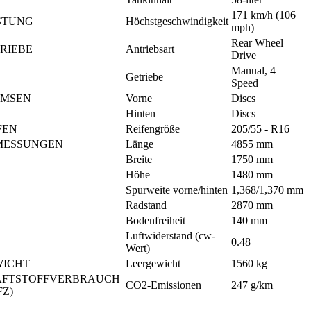
171 km/h (106 
STUNG
Höchstgeschwindigkeit
mph)
Rear Wheel 
RIEBE
Antriebsart
Drive
Manual, 4 
Getriebe
Speed
EMSEN
Vorne
Discs
Hinten
Discs
FEN
Reifengröße
205/55 - R16
MESSUNGEN
Länge
4855 mm
Breite
1750 mm
Höhe
1480 mm
Spurweite vorne/hinten
1,368/1,370 mm
Radstand
2870 mm
Bodenfreiheit
140 mm
Luftwiderstand (cw-
0.48
Wert)
WICHT
Leergewicht
1560 kg
FTSTOFFVERBRAUCH 
CO2-Emissionen
247 g/km
FZ)