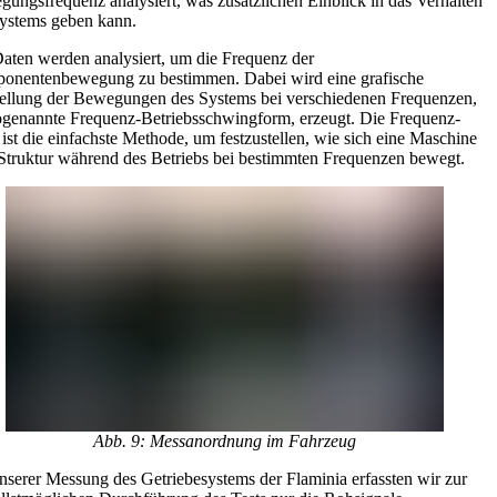
ungsfrequenz analysiert, was zusätzlichen Einblick in das Verhalten
ystems geben kann.
aten werden analysiert, um die Frequenz der
onentenbewegung zu bestimmen. Dabei wird eine grafische
ellung der Bewegungen des Systems bei verschiedenen Frequenzen,
ogenannte Frequenz-Betriebsschwingform, erzeugt. Die Frequenz-
st die einfachste Methode, um festzustellen, wie sich eine Maschine
Struktur während des Betriebs bei bestimmten Frequenzen bewegt.
Abb. 9: Messanordnung im Fahrzeug
nserer Messung des Getriebesystems der Flaminia erfassten wir zur