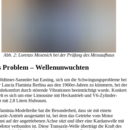
Abb. 2: Lorenzo Mosenich bei der Prüfung des Messaufbaus
s Problem – Wellenunwuchten
ldtimer-Sammler bat Easting, sich um die Schwingungsprobleme bei
r Lancia Flaminia Berlina aus den 1960er-Jahren zu kümmern, bei der
ahrkomfort durch störende Vibrationen beeinträchtigt wurde. Konkret
lt es sich um eine Limousine mit Heckantrieb und V6-Zylinder-
 mit 2,8 Litern Hubraum.
laminia-Modellreihe hat die Besonderheit, dass sie mit einem
axle-Antrieb ausgestattet ist, bei dem das Getriebe vom Motor
nnt auf der angetriebenen Achse sitzt und über eine Kardanwelle mit
otor verbunden ist. Diese Transaxle-Welle überträgt die Kraft des