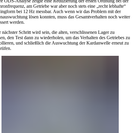
e ODS-Analyse zeigte eine Reduzierung der ersten Ordnung bei der
ronfrequenz, am Getriebe war aber noch stets eine „recht lebhafte“
ngform bei 12 Hz messbar. Auch wenn wir das Problem mit der
nauswuchtung lösen konnten, muss das Gesamtverhalten noch weiter
ssert werden.
 nächster Schritt wird sein, die alten, verschlissenen Lager zu
zen, den Test dann zu wiederholen, um das Verhalten des Getriebes zu
ollieren, und schließlich die Auswuchtung der Kardanwelle erneut zu
rüfen.