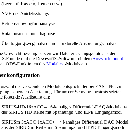
(Leerlauf, Rasseln, Heulen usw.)
NVH des Antriebsstrangs
Betriebsschwingformanalyse
Rotationsmaschinendiagnose
Übertragungsweganalyse und strukturelle Ausbreitungsanalyse
ie Unwuchtmessung setzten wir Datenerfassungsgeräte aus der
US-Familie und die DewesoftX-Software mit dem
Auswuchtmodul
den ODS-Funktionen des
Modaltest
-Moduls ein.
temkonfiguration
uswahl der verwendeten Module entspricht der bei EASTING zur
gung stehenden Ausstattung. Für unsere Schwingungstests setzten
ie folgende Ausrüstung ein:
SIRIUS-HD-16xACC – 16-kanaliges Differential-DAQ-Modul aus
der SIRIUS-HD-Reihe mit Spannungs- und IEPE-Eingangsmodi
SIRIUSm-3xACC-1xACC+ – 4-kanaliges Differential-DAQ-Modul
aus der SIRIUSm-Reihe mit Spannungs- und IEPE-Eingangsmodi