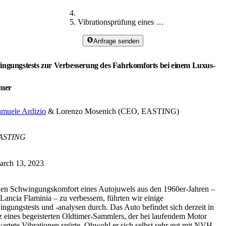
Vibrationsprüfung eines Oldtimer-Luxusautos
Anfrage senden
ngungstests zur Verbesserung des Fahrkomforts bei einem Luxus-
imer
muele Ardizio
& Lorenzo Mosenich (CEO, EASTING)
ASTING
arch 13, 2023
n Schwingungskomfort eines Autojuwels aus den 1960er-Jahren –
 Lancia Flaminia – zu verbessern, führten wir einige
ngungstests und -analysen durch. Das Auto befindet sich derzeit in
z eines begeisterten Oldtimer-Sammlers, der bei laufendem Motor
artete Vibrationen spürte. Obwohl er sich selbst sehr gut mit NVH