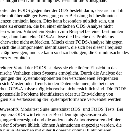
llstmöglichen Durchführung des Tests nur die Rohsignale.
orteil der FODS gegenüber der ODS besteht darin, dass sich mit ihr
che mit übermäßiger Bewegung oder Belastung bei bestimmten
enzen ermitteln lassen. Dies kann besonders nützlich sein, um
eme zu erkennen, die bei einer einfachen ODS-Analyse nicht
llen würden. Vibriert ein System zum Beispiel bei einer bestimmten
enz, dann kann eine ODS-Analyse die Ursache des Problems
cherweise nicht aufdecken. Mittels einer FODS-Analyse hingegen
n sich die Komponenten identifizieren, die sich bei dieser Frequenz
äßig bewegen, und sie kann so dazu beitragen, die Grundursache des
ems zu ermitteln.
eiterer Vorteil der FODS ist, dass sie eine tiefere Einsicht in das
ische Verhalten eines Systems ermöglicht. Durch die Analyse der
gungen der Systemkomponenten bei verschiedenen Frequenzen
n sich Muster oder Trends in den Daten erkennen, die bei einer
chen ODS-Analyse möglicherweise nicht ersichtlich sind. Die FODS
potenzielle Probleme identifizieren oder zur Entwicklung von
egien zur Verbesserung der Systemperformance verwendet werden.
ewesoftX-Modaltest-Suite unterstützt ODS- und FODS-Tests. Bei
requenz-ODS wird einer der Beschleunigungssensoren als
ungsreferenzsignal und die anderen als Antwortsensoren definiert.
n der Software üblich, können Animationen angezeigt werden, die
h nur in Bereichen mit guter Kohärenz optimal funktionieren.