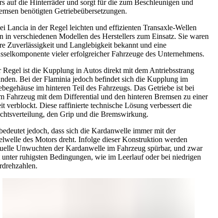
s auf die Hinterräder und sorgt für die zum Beschleunigen und
msen benötigten Getriebeübersetzungen.
ei Lancia in der Regel leichten und effizienten Transaxle-Wellen
 in verschiedenen Modellen des Herstellers zum Einsatz. Sie waren
hre Zuverlässigkeit und Langlebigkeit bekannt und eine
sselkomponente vieler erfolgreicher Fahrzeuge des Unternehmens.
r Regel ist die Kupplung in Autos direkt mit dem Antriebsstrang
nden. Bei der Flaminia jedoch befindet sich die Kupplung im
ebegehäuse im hinteren Teil des Fahrzeugs. Das Getriebe ist bei
m Fahrzeug mit dem Differential und den hinteren Bremsen zu einer
it verblockt. Diese raffinierte technische Lösung verbessert die
htsverteilung, den Grip und die Bremswirkung.
bedeutet jedoch, dass sich die Kardanwelle immer mit der
lwelle des Motors dreht. Infolge dieser Konstruktion werden
uelle Unwuchten der Kardanwelle im Fahrzeug spürbar, und zwar
t unter ruhigsten Bedingungen, wie im Leerlauf oder bei niedrigen
drehzahlen.