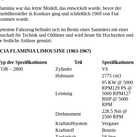
laminia war das letzte Modell, das entwickelt wurde, bevor der
obilhersteller in Konkurs ging und schließlich 1969 von Fiat
nommen wurde.
etestete Fahrzeug befindet sich im Besitz eines Sammlers mit einer
nschaft für Technik und Oldtimer und wird heute für Hochzeiten und
e festliche Anlässe genutzt.
CIA FLAMINIA LIMOUSINE (1963-1967)
yp der Spezifikationen
Teil
Spezifikationen
OR – 2800
Zylinder
V6
Hubraum
2775 cm3
95 KW @ 5000 
RPM129 PS @ 
Leistung
5000 RPM127 
BHP @ 5000 
RPM
228.5 Nm @ 
Drehmoment
2500 RPM
Kraftstoffsystem
Vergaser
Kraftstoff
Benzin
Tankinhalt
58-liter