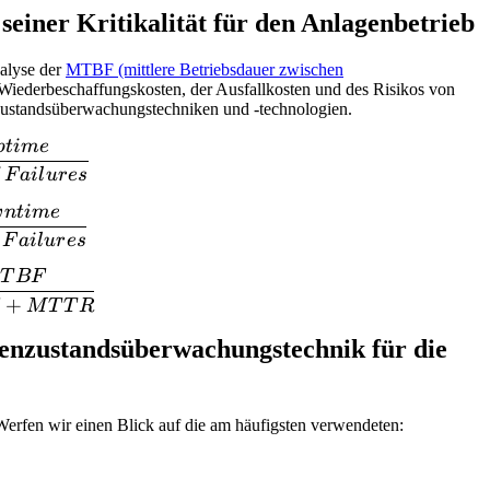
iner Kritikalität für den Anlagenbetrieb
nalyse der
MTBF (mittlere Betriebsdauer zwischen
d Wiederbeschaffungskosten, der Ausfallkosten und des Risikos von
zustandsüberwachungstechniken und -technologien.
pt
im
e
\frac{total\,uptime}{Number\,of\,Failures}
F
ai
l
u
r
es
w
n
t
im
e
\frac{total\,downtime}{Number\,of\,Failures}
F
ai
l
u
r
es
T
B
F
lability=\frac{MTBF}{MTBF+MTTR}
+
M
T
T
R
enzustandsüberwachungstechnik für die
rfen wir einen Blick auf die am häufigsten verwendeten: