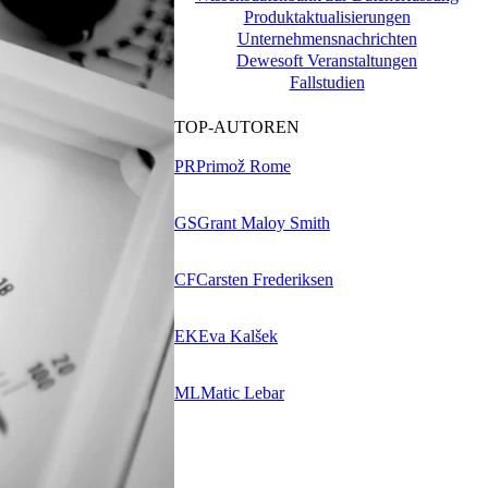
Produktaktualisierungen
Unternehmensnachrichten
Dewesoft Veranstaltungen
Fallstudien
TOP-AUTOREN
PR
Primož Rome
GS
Grant Maloy Smith
CF
Carsten Frederiksen
EK
Eva Kalšek
ML
Matic Lebar