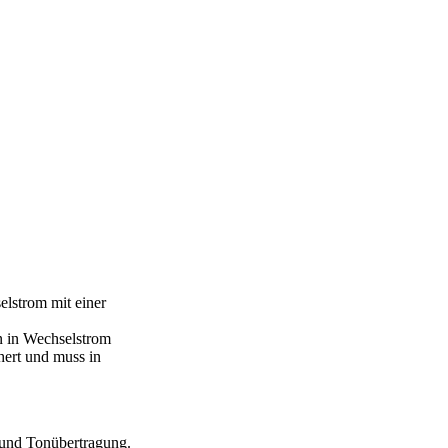
lstrom mit einer
en in Wechselstrom
hert und muss in
 und Tonübertragung.