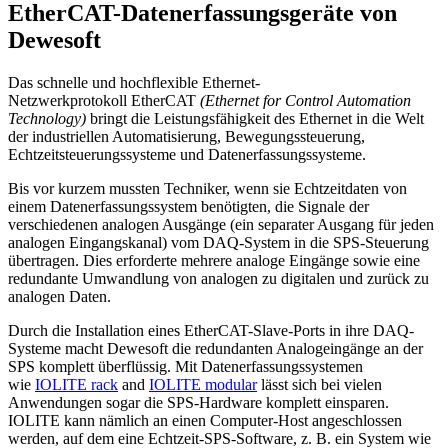
EtherCAT-Datenerfassungsgeräte von
Dewesoft
Das schnelle und hochflexible Ethernet-
Netzwerkprotokoll EtherCAT
(Ethernet for Control Automation
Technology)
bringt die Leistungsfähigkeit des Ethernet in die Welt
der industriellen Automatisierung, Bewegungssteuerung,
Echtzeitsteuerungssysteme und Datenerfassungssysteme.
Bis vor kurzem mussten Techniker, wenn sie Echtzeitdaten von
einem Datenerfassungssystem benötigten, die Signale der
verschiedenen analogen Ausgänge (ein separater Ausgang für jeden
analogen Eingangskanal) vom DAQ-System in die SPS-Steuerung
übertragen. Dies erforderte mehrere analoge Eingänge sowie eine
redundante Umwandlung von analogen zu digitalen und zurück zu
analogen Daten.
Durch die Installation eines EtherCAT-Slave-Ports in ihre DAQ-
Systeme macht Dewesoft die redundanten Analogeingänge an der
SPS komplett überflüssig. Mit Datenerfassungssystemen
wie
IOLITE rack
and
IOLITE modular
lässt sich bei vielen
Anwendungen sogar die SPS-Hardware komplett einsparen.
IOLITE kann nämlich an einen Computer-Host angeschlossen
werden, auf dem eine Echtzeit-SPS-Software, z. B. ein System wie