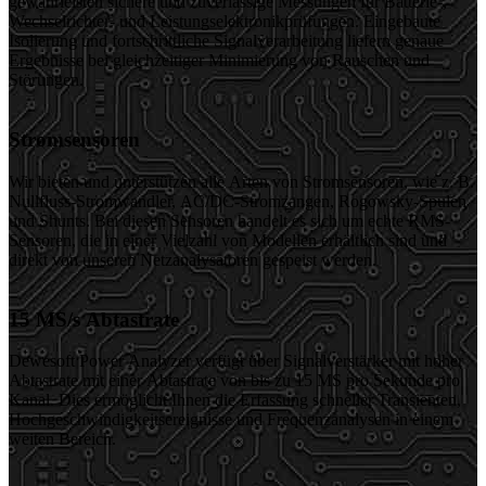
gewährleisten sichere und zuverlässige Messungen für Batterie-,
Wechselrichter- und Leistungselektronikprüfungen. Eingebaute
Isolierung und fortschrittliche Signalverarbeitung liefern genaue
Ergebnisse bei gleichzeitiger Minimierung von Rauschen und
Störungen.
Stromsensoren
Wir bieten und unterstützen alle Arten von Stromsensoren, wie z. B.
Nullfluss-Stromwandler, AC/DC-Stromzangen, Rogowsky-Spulen
und Shunts. Bei diesen Sensoren handelt es sich um echte RMS-
Sensoren, die in einer Vielzahl von Modellen erhältlich sind und
direkt von unseren Netzanalysatoren gespeist werden.
15 MS/s Abtastrate
Dewesoft Power Analyzer verfügt über Signalverstärker mit hoher
Abtastrate mit einer Abtastrate von bis zu 15 MS pro Sekunde pro
Kanal. Dies ermöglicht Ihnen die Erfassung schneller Transienten,
Hochgeschwindigkeitsereignisse und Frequenzanalysen in einem
weiten Bereich.