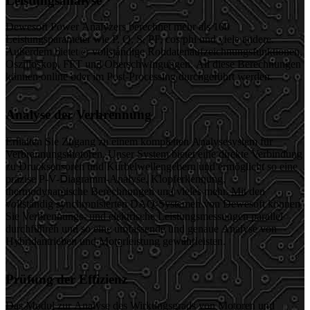
Leistungsanalyse
Dewesoft Power Analyzers berechnet mehr als 100
Leistungsparameter wie P, Q, S, PF, cos phi und viele andere.
Außerdem bietet er vollständige Rohdatenaufzeichnungsfunktionen,
Oszilloskop, FFT und Oberschwingungen. All diese Berechnungen
können online oder im Post-Processing durchgeführt werden.
Analyse der Verbrennung
Erhalten Sie Zugang zu einem kompletten Analysesystem für
Verbrennungsmotoren. Unser System bietet eine direkte Verbindung
zu Drucksensoren und Kurbelwellengebern und ermöglicht so eine
präzise P-V-Diagramm-Analyse, Klopferkennung,
thermodynamische Berechnungen und vieles mehr. Mit den
vollständig synchronisierten DAQ-Systemen von Dewesoft können
Sie Verbrennungs- und elektrische Leistungsmessungen parallel
durchführen und so eine umfassende und genaue Analyse von
Hybridantrieben und Motorleistung gewährleisten.
Prüfung der Effizienz
Das Modul zur Analyse des Wirkungsgrads von Motoren und