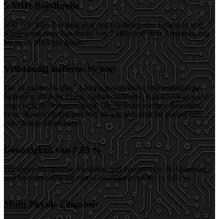
5-MHz-Bandbreite
SIRUS® XHS Leistungsanalysatoren bieten eine Erfassung und
Analyse mit einer Bandbreite von 5 MHz und einer Abtastrate von
bis zu 15 MS/s pro Kanal.
Vollständig isoliertes System
Die "Rundum-Sorglos"-Lösung gewährleistet eine vollständige
Isolierung auf jeder Ebene: Sensor-zu-Masse, Kanal-zu-Kanal und
sogar isolierte Sensorerregung. Das bedeutet weniger Rauschen,
keine Masseschleifen und höchste Signalqualität für genaue und
zuverlässige Messungen!
Genauigkeit von 0,03 %
Wir bieten hochpräzise Verstärker und Sensoren für die Spannungs-
und Strommessung mit einer Genauigkeit von bis zu 0,03 %.
Multi-Physik-Eingaben