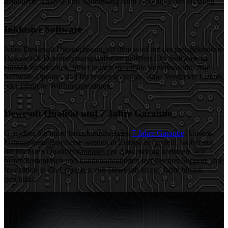
detaillierte Analyse und Validierung nach Abschluss der Messung.
Inklusive Software
Jedes Dewesoft Datenerfassungssystem wird mit der preisgekrönten
DewesoftX Datenerfassungssoftware geliefert. Die Software ist
einfach zu bedienen, bietet jedoch maximale Funktionalität. Alle
Software-Updates sind für immer kostenlos, ohne versteckte Lizenz-
oder jährliche Wartungsgebühren.
Dewesoft Qualität und 7 Jahre Garantie
Genießen Sie unser branchenführendes
7 Jahre Garantie
. Unsere
Datenerfassungssysteme werden in Europa hergestellt, wobei nur
die höchsten Qualitätsstandards zur Anwendung kommen. Wir
bieten kostenlosen und kundenorientierten technischen Support. Ihre
Investition in die Lösungen von Dewesoft ist auf Jahre hinaus
geschützt.