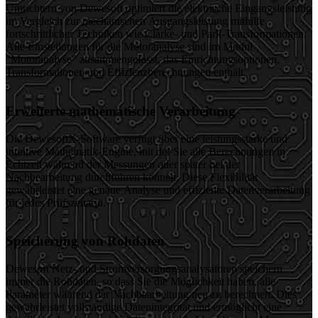
Umrichtern von Dewesoft optimiert die elektrische Eingangsleistung
im Vergleich zur mechanischen Ausgangsleistung mithilfe
fortschrittlicher Techniken wie Clarke- und Park-Transformationen.
Alle Einstellungen für die Motoranalyse sind im Modul
"Motoranalyse" zusammengefasst, das Einrichtungsoptionen,
Transformationen und Effizienzberechnungen enthält.
Erweiterte mathematische Verarbeitung
Die DewesoftX-Software verfügt über eine leistungsstarke und
intuitive Mathematik-Engine, mit der Sie alle Berechnungen in
Echtzeit während der Messungen oder später bei der
Nachbearbeitung durchführen können. Diese Flexibilität
gewährleistet eine genaue Analyse und effiziente Datenverarbeitung
für jedes Prüfszenario.
Speicherung von Rohdaten
Dewesoft Netz- und Stromversorgungsanalysatoren speichern
immer die Rohdaten, so dass Sie die Möglichkeit haben, alle
Parameter während der Nachbearbeitung neu zu berechnen. Dies
gewährleistet vollständige Datenintegrität und ermöglicht eine