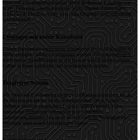
Dewesoft Leistungsanalysatoren bieten zusätzliche Eingänge wie
IEPE, Dehnung, Thermoelemente, RTD, Digital, Zähler, GPS,
CAN, XCP, FlexRay, Video usw. Alle Eingänge sind vollständig
synchronisiert.
Lösungen mit hoher Kanalzahl
Unsere Datenerfassungssysteme können mit bis zu 64 Kanälen in
einem einzigen Gehäuse konfiguriert werden. Für Anwendungen
mit höheren Anforderungen an die Kanalanzahl können mehrere
Geräte in Reihe geschaltet und synchronisiert werden.
Tragbares System
Wir bieten auch vollständig tragbare Leistungsanalysatoren an, die
für Messungen auf der Straße konzipiert sind. Diese Geräte
verfügen über ein eingebautes Display, Batteriebetrieb, einen
integrierten Datenverarbeitungscomputer und SSD-
Datenprotokollierung, wodurch sie sich ideal für Prüfungen im
Fahrzeug unter realen Bedingungen eignen.