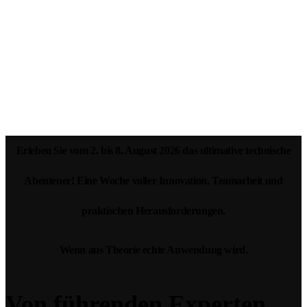
Erleben Sie vom 2. bis 8. August 2026 das ultimative technische
Abenteuer! Eine Woche voller Innovation, Teamarbeit und
praktischen Herausforderungen.
Wenn aus Theorie echte Anwendung wird.
Von führenden Experten