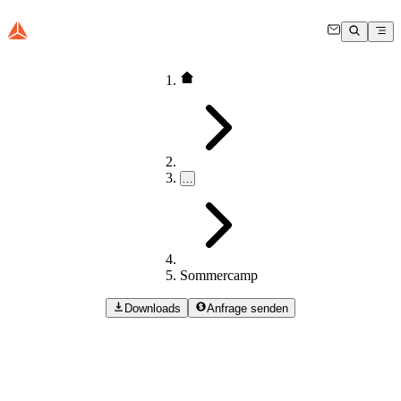
…
Sommercamp
Downloads
Anfrage senden
Summer
Camp
Das Dewesoft Summer Camp ist eine jährlich stattfindende