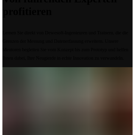
profitieren
Lernen Sie direkt von Dewesoft-Ingenieuren und Trainern, die die
Grenzen der Messung und Datenerfassung erweitern. Unsere
Mentoren begleiten Sie vom Konzept bis zum Prototyp und helfen
Ihnen dabei, Ihre Neugierde in echte Innovation zu verwandeln.