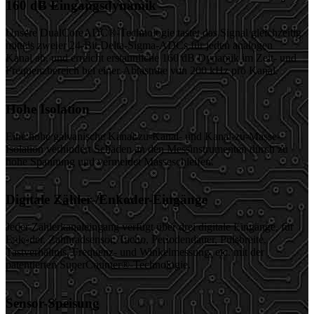
160 dB Eingangsdynamik
Unsere DualCoreADC®-Technologie tastet das Signal gleichzeitig
mittels zweier 24-Bit Delta-Sigma-ADCs für jeden analogen
Kanal ab, und erreicht erstaunliche 160 dB Dynamik im Zeit- und
Frequenzbereich bei einer Abtastrate von 200 kHz pro Kanal.
Hohe Isolation
Eine hohe galvanische Kanal-zu-Kanal- und Kanal-zu-Masse-
Isolation verhindert Schäden an den Messinstrumenten durch zu
hohe Spannung und vermeidet Masseschleifen.
Digitale Zähler-/Enkoder-Eingänge
Jeder Zählerkanaleingang verfügt über drei digitale Eingänge, für
Enkoder, Zahnradsensor, Tacho, Periodendauer, Pulsbreite,
Tastverhältnis, Frequenz- und Winkelmessung, etc. mit der
patentierten SuperCounter®-Technologie.
Sensor-Speisung