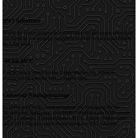
IP67 Schutzart
Wurde für Anwendungen in extrem rauen Umgebungen entwickelt.
Das Gerät ist wasserdicht, staubdicht und hält Schocks und Stößen
bis 100g stand.
-40 bis 60°C
Funktioniert in einem weiten Temperaturbereich. SIRIUS
waterproof für extreme Mess-Umgebungen.
Universal-Analogeingänge
Es stehen universelle Analogeingänge zur Verfügung für die
Messung von Spannung, Voll-/Halb-/Viertelbrücken DMS, sowie
IEPE-, Ladungs-, Thermoelement-, RTD-, Strom-, Widerstands-
und LVDT-Signalen unter Verwendung von DSI-Adaptern.