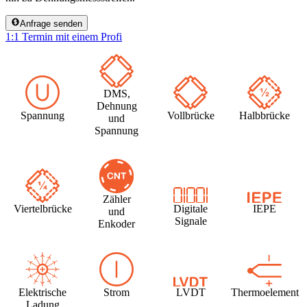
Anfrage senden
1:1 Termin mit einem Profi
DMS,
Dehnung
Spannung
Vollbrücke
Halbbrücke
und
Spannung
Zähler
Viertelbrücke
Digitale
IEPE
und
Signale
Enkoder
Elektrische
Strom
LVDT
Thermoelement
Ladung