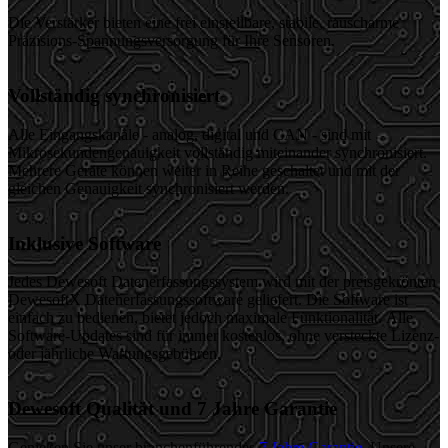
Die Verstärker bieten eine frei einstellbare, stabile, rauscharme
Präzisions-Spannungsversorgung für Ihre Sensoren.
Vollständig synchronisiert
Alle Eingangskanäle - analog, digital und CAN - sind mit
Mikrosekundengenauigkeit vollständig miteinander synchronisiert.
Mehrere Geräte können weiter in Reihe geschaltet und mit der
gleichen Genauigkeit synchronisiert werden.
Inklusive Software
Jedes Dewesoft Datenerfassungssystem wird mit der preisgekrönten
DewesoftX Datenerfassungssoftware geliefert. Die Software ist
einfach zu bedienen, bietet jedoch maximale Funktionalität. Alle
Software-Updates sind für immer kostenlos, ohne versteckte Lizenz-
oder jährliche Wartungsgebühren.
Dewesoft Qualität und 7 Jahre Garantie
Genießen Sie unser branchenführendes
7 Jahre Garantie
. Unsere