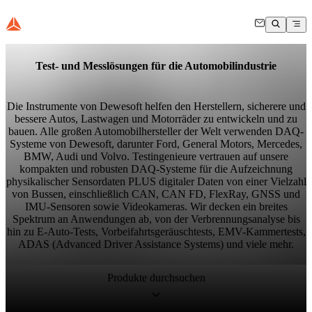
Test- und Messlösungen für die Automobilindustrie
Die Instrumente von Dewesoft helfen den Herstellern, sicherere und
bessere Autos, Lastwagen und Motorräder zu entwickeln und zu
bauen. Alle großen Automobilhersteller der Welt verwenden DAQ-
Systeme von Dewesoft, darunter Ford, General Motors, Mercedes,
BMW, Audi und Volvo. Testingenieure vertrauen auf unsere
kompakten und robusten DAQ-Systeme für die Aufzeichnung
physikalischer Sensordaten PLUS digitaler Daten von einer Vielzahl
von Bussen, einschließlich CAN, CAN FD, FlexRay, GNSS und
IMU-Sensoren sowie Videokameras. Wir decken ein breites
Spektrum an Anwendungen ab, von der Verbrennungsanalyse bis
hin zu E-Auto-Tests, Vorbeifahrtsgeräuschtests, EMV-Kammertests,
ADAS (Advanced Driver Assistance Systems) und viele mehr.
Produkte durchsuchen