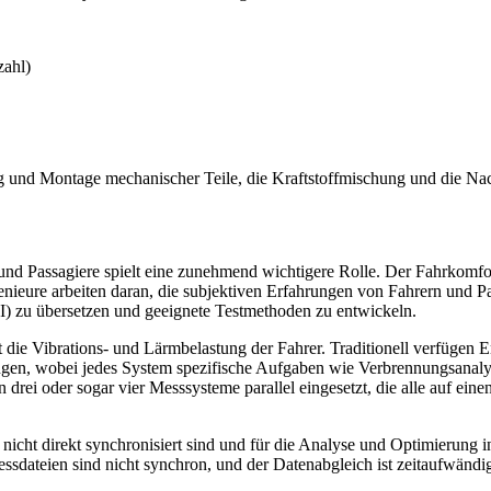
zahl)
ng und Montage mechanischer Teile, die Kraftstoffmischung und die Na
d Passagiere spielt eine zunehmend wichtigere Rolle. Der Fahrkomfort
eure arbeiten daran, die subjektiven Erfahrungen von Fahrern und Pas
I) zu übersetzen und geeignete Testmethoden zu entwickeln.
t die Vibrations- und Lärmbelastung der Fahrer. Traditionell verfügen 
ungen, wobei jedes System spezifische Aufgaben wie Verbrennungsanal
drei oder sogar vier Messsysteme parallel eingesetzt, die alle auf ein
nicht direkt synchronisiert sind und für die Analyse und Optimierung in
sdateien sind nicht synchron, und der Datenabgleich ist zeitaufwändi