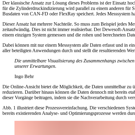
Der klassische Ansatz zur Lösung dieses Problems ist der Einsatz hoc
für die Zylinderdruckindizierung wird parallel zu einem anderen fü
Busdaten von CAN-FD oder FlexRay speichert. Jedes Messsystem hat s
Dieser Ansatz hat mehrere Nachteile. So muss zum Beispiel jedes Me
zeitaufwändig. Dies ist nicht immer realisierbar. Der Dewesoft-Ansat
einem einzigen System gemessen und die rohen und berechneten Daten 
Dabei können mit nur einem Messsystem alle Daten erfasst und in ein
aller beteiligten Anwendungen durch und stellt die resultierenden Wert
Die unmittelbare Visualisierung des Zusammenhangs zwischen 
unserer Erwartungen.
Ingo Behr
Die Online-Ansicht bietet die Möglichkeit, die Daten unmittelbar zu
reduzieren. Darüber hinaus können die Daten dennoch mit bereits eta
dieser Vorgänge beitragen, indem sie die Nachverarbeitung durch vers
Abb. 1 illustriert diese Prozessvereinfachung. Die verschiedenen Sy
bereits existierenden Analyse- und Optimierungsprozesse werden durc