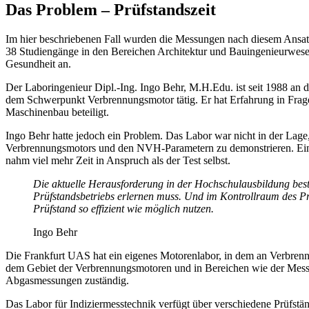
Das Problem – Prüfstandszeit
Im hier beschriebenen Fall wurden die Messungen nach diesem Ansat
38 Studiengänge in den Bereichen Architektur und Bauingenieurwesen,
Gesundheit an.
Der Laboringenieur Dipl.-Ing. Ingo Behr, M.H.Edu. ist seit 1988 an
dem Schwerpunkt Verbrennungsmotor tätig. Er hat Erfahrung in Frage
Maschinenbau beteiligt.
Ingo Behr hatte jedoch ein Problem. Das Labor war nicht in der La
Verbrennungsmotors und den NVH-Parametern zu demonstrieren. Eine 
nahm viel mehr Zeit in Anspruch als der Test selbst.
Die aktuelle Herausforderung in der Hochschulausbildung best
Prüfstandsbetriebs erlernen muss. Und im Kontrollraum des Prü
Prüfstand so effizient wie möglich nutzen.
Ingo Behr
Die Frankfurt UAS hat ein eigenes Motorenlabor, in dem an Verbrenn
dem Gebiet der Verbrennungsmotoren und in Bereichen wie der Mes
Abgasmessungen zuständig.
Das Labor für Indiziermesstechnik verfügt über verschiedene Prüfstän