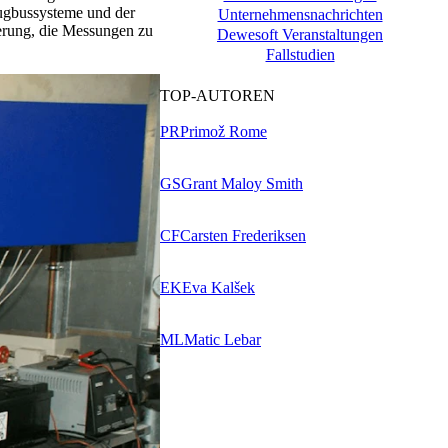
ugbussysteme und der
Unternehmensnachrichten
erung, die Messungen zu
Dewesoft Veranstaltungen
Fallstudien
TOP-AUTOREN
PR
Primož Rome
GS
Grant Maloy Smith
CF
Carsten Frederiksen
EK
Eva Kalšek
ML
Matic Lebar