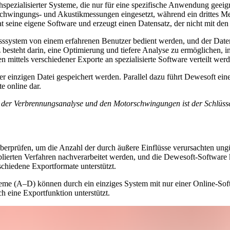
hspezialisierter Systeme, die nur für eine spezifische Anwendung geei
r Schwingungs- und Akustikmessungen eingesetzt, während ein drittes M
eine eigene Software und erzeugt einen Datensatz, der nicht mit den
sssystem von einem erfahrenen Benutzer bedient werden, und der Daten
z besteht darin, eine Optimierung und tiefere Analyse zu ermöglichen, i
mittels verschiedener Exporte an spezialisierte Software verteilt werd
er einzigen Datei gespeichert werden. Parallel dazu führt Dewesoft ei
e online dar.
der Verbrennungsanalyse und den Motorschwingungen ist der Schlüsse
 überprüfen, um die Anzahl der durch äußere Einflüsse verursachten un
blierten Verfahren nachverarbeitet werden, und die Dewesoft-Software
chiedene Exportformate unterstützt.
steme (A–D) können durch ein einziges System mit nur einer Online-Sof
h eine Exportfunktion unterstützt.