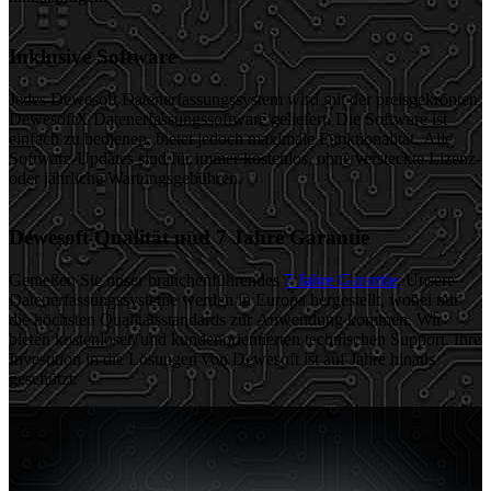
Inklusive Software
Jedes Dewesoft Datenerfassungssystem wird mit der preisgekrönten
DewesoftX Datenerfassungssoftware geliefert. Die Software ist
einfach zu bedienen, bietet jedoch maximale Funktionalität. Alle
Software-Updates sind für immer kostenlos, ohne versteckte Lizenz-
oder jährliche Wartungsgebühren.
Dewesoft Qualität und 7 Jahre Garantie
Genießen Sie unser branchenführendes
7 Jahre Garantie
. Unsere
Datenerfassungssysteme werden in Europa hergestellt, wobei nur
die höchsten Qualitätsstandards zur Anwendung kommen. Wir
bieten kostenlosen und kundenorientierten technischen Support. Ihre
Investition in die Lösungen von Dewesoft ist auf Jahre hinaus
geschützt.