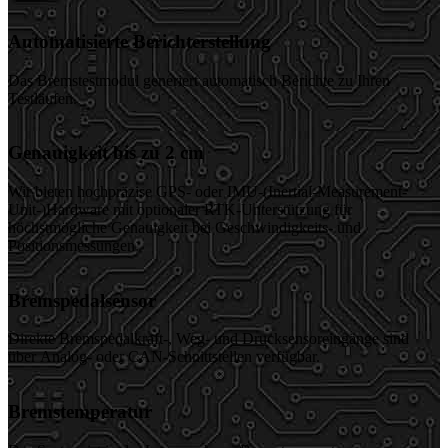
Automatisierte Berichterstellung
Das Bremstestmodul generiert automatisch Berichte zu Ihren
Testläufen.
Genauigkeit bis zu 2 cm
Wir bieten hochpräzise GPS- oder IMU-(Inertial-Measurement-
Unit-)Hardware mit optionaler RTK-Unterstützung für
höchstmögliche Genauigkeit bei Geschwindigkeits- und
Positionsmessungen.
Bremspedalsensor
Direkte Bremspedalkraft-, Weg- und Drucksensoreingänge sind
über Analog- oder CAN-Schnittstellen verfügbar.
Bremstemperatur