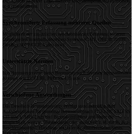
Das System ist in der Lage, mehrere Bremstemperaturen zu messen
und protokollieren.
Synchronisierte Erfassung mehrerer Quellen
Möglichkeit der zusätzlichen synchronisierten Erfassung weiterer
Datenquellen innerhalb desselben Systems (CAN, OBDII, J1939,
FlexRay, XCP/CCP, Video usw).
Unterstützte Normen
Das Bremstestsystem bietet Bremstests nach diversen internationalen
Normen wie ECE13H, FMVSS 135 usw.
Verschiedene Anwendungen
Das Dewesoft-Bremstestsystem verfügt standardmäßig über
Analyseoptionen für genormte Bremstests (nach ECE13H, FMVSS
135 usw.), ABS-Tests und Bremskomforttest und bietet die
Möglichkeit, weitere Teststandards oder -manöver, z. B. für Reifen-,
Beschleunigungs-, Handling- und/oder Kraftstoffverbrauchtests,
hinzuzufügen.