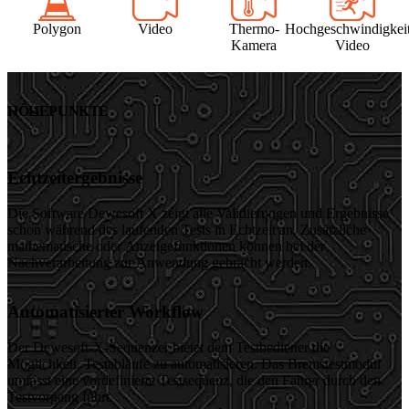
Polygon
Video
Thermo-
Hochgeschwindigkeit
Kamera
Video
HÖHEPUNKTE
Echtzeitergebnisse
Die Software Dewesoft X zeigt alle Validierungen und Ergebnisse
schon während des laufenden Tests in Echtzeit an. Zusätzliche
mathematische oder Anzeigefunktionen können bei der
Nachverarbeitung zur Anwendung gebracht werden.
Automatisierter Workflow
Der Dewesoft-X-Sequenzer bietet dem Testbediener die
Möglichkeit, Testabläufe zu automatisieren. Das Bremstestmodul
umfasst eine vordefinierte Testsequenz, die den Fahrer durch den
Testvorgang führt.