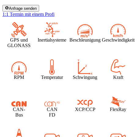
Anfrage senden
1:1 Termin mit einem Profi
GPS und
Inertialsysteme
Beschleunigung
Geschwindigkeit
GLONASS
RPM
Temperatur
Schwingung
Kraft
CAN-
CAN
XCP/CCP
FlexRay
Bus
FD