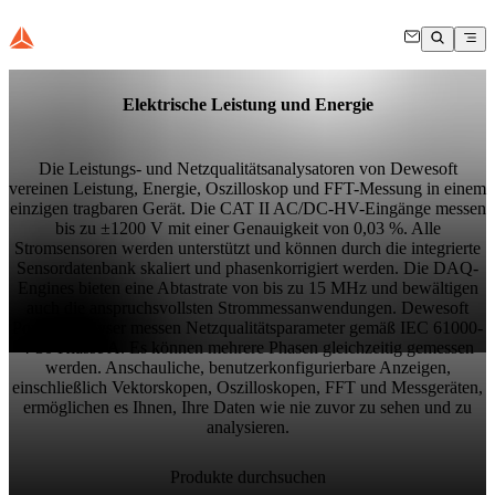
Elektrische Leistung und Energie​
Die Leistungs- und Netzqualitätsanalysatoren von Dewesoft
vereinen Leistung, Energie, Oszilloskop und FFT-Messung in einem
einzigen tragbaren Gerät. Die CAT II AC/DC-HV-Eingänge messen
bis zu ±1200 V mit einer Genauigkeit von 0,03 %. Alle
Stromsensoren werden unterstützt und können durch die integrierte
Sensordatenbank skaliert und phasenkorrigiert werden. Die DAQ-
Engines bieten eine Abtastrate von bis zu 15 MHz und bewältigen
auch die anspruchsvollsten Strommessanwendungen. Dewesoft
Power-Analyser messen Netzqualitätsparameter gemäß IEC 61000-
4-30 Klasse A. Es können mehrere Phasen gleichzeitig gemessen
werden. Anschauliche, benutzerkonfigurierbare Anzeigen,
einschließlich Vektorskopen, Oszilloskopen, FFT und Messgeräten,
ermöglichen es Ihnen, Ihre Daten wie nie zuvor zu sehen und zu
analysieren.
Produkte durchsuchen