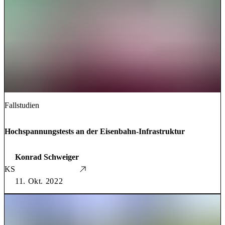
Fallstudien
Hochspannungstests an der Eisenbahn-Infrastruktur
Konrad Schweiger
KS
11. Okt. 2022