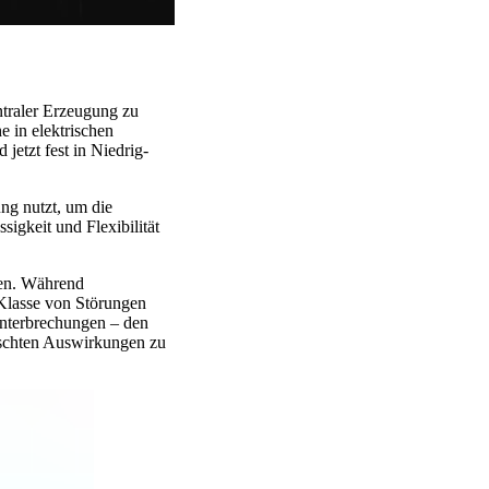
ntraler Erzeugung zu
 in elektrischen
jetzt fest in Niedrig-
ung nutzt, um die
igkeit und Flexibilität
den. Während
e Klasse von Störungen
Unterbrechungen – den
ünschten Auswirkungen zu