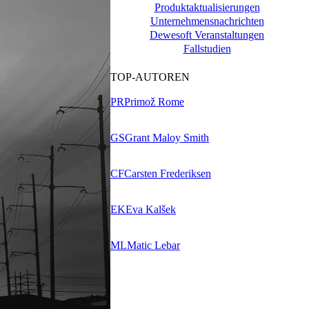
Produktaktualisierungen
Unternehmensnachrichten
Dewesoft Veranstaltungen
Fallstudien
TOP-AUTOREN
PR
Primož Rome
GS
Grant Maloy Smith
CF
Carsten Frederiksen
EK
Eva Kalšek
ML
Matic Lebar