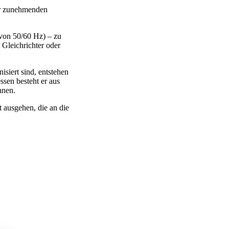
der zunehmenden
 von 50/60 Hz) – zu
 Gleichrichter oder
siert sind, entstehen
ssen besteht er aus
nnen.
ät ausgehen, die an die