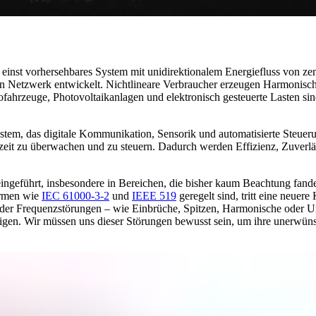
 einst vorhersehbares System mit unidirektionalem Energiefluss von ze
n Netzwerk entwickelt. Nichtlineare Verbraucher erzeugen Harmonische
fahrzeuge, Photovoltaikanlagen und elektronisch gesteuerte Lasten sind 
system, das digitale Kommunikation, Sensorik und automatisierte Steuer
zeit zu überwachen und zu steuern. Dadurch werden Effizienz, Zuverläss
ingeführt, insbesondere in Bereichen, die bisher kaum Beachtung fan
ormen wie
IEC 61000-3-2
und
IEEE 519
geregelt sind, tritt eine neuer
- oder Frequenzstörungen – wie Einbrüche, Spitzen, Harmonische oder 
chtigen. Wir müssen uns dieser Störungen bewusst sein, um ihre unerw