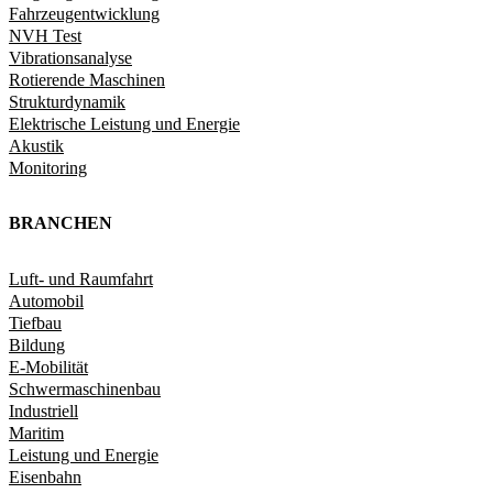
Fahrzeugentwicklung​
NVH Test
Vibrationsanalyse
Rotierende Maschinen
Strukturdynamik​
Elektrische Leistung und Energie​
Akustik
Monitoring
BRANCHEN
Luft- und Raumfahrt
Automobil
Tiefbau
Bildung
E-Mobilität
Schwermaschinenbau
Industriell
Maritim
Leistung und Energie
Eisenbahn