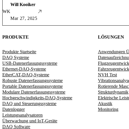
Will Kooiker
WK
Mar 27, 2025
PRODUKTE
LÖSUNGEN
Produkte Startseite
Anwendungen Üb
DAQ Systeme
Datenaufzeichn
USB-Datenerfassungssysteme
Flugzeugentwic
Ethernet-DAQ-Systeme
Fahrzeugentwick
EtherCAT-DAQ-Systeme
NVH Test
Robuste Datenerfassungssysteme
Vibrationsanalys
Portable Datenerfassungssysteme
Rotierende Masc
Modulare Datenerfassungssysteme
Strukturdynamik​
Hochgeschwindigkeits-DAQ-Systeme
Elektrische Leis
DAQ und Steuerungssysteme
Akustik
Datenlogger
Monitoring
Leistungsanalysatoren
Überwachung und IoT-Geräte
DAQ Software