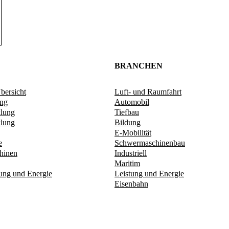
BRANCHEN
ersicht
Luft- und Raumfahrt
ung
Automobil
klung
Tiefbau
lung​
Bildung
E-Mobilität
e
Schwermaschinenbau
hinen
Industriell
Maritim
tung und Energie​
Leistung und Energie
Eisenbahn