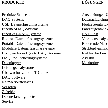
PRODUKTE
LÖSUNGEN
Produkte Startseite
Anwendungen Üb
DAQ Systeme
Datenaufzeichn
USB-Datenerfassungssysteme
Flugzeugentwic
Ethernet-DAQ-Systeme
Fahrzeugentwick
EtherCAT-DAQ-Systeme
NVH Test
Robuste Datenerfassungssysteme
Vibrationsanalys
Portable Datenerfassungssysteme
Rotierende Masc
Modulare Datenerfassungssysteme
Strukturdynamik​
Hochgeschwindigkeits-DAQ-Systeme
Elektrische Leis
DAQ und Steuerungssysteme
Akustik
Datenlogger
Monitoring
Leistungsanalysatoren
Überwachung und IoT-Geräte
DAQ Software
Netzwerk-Interfaces
Sensoren
Zubehör
Datenerfassung mieten
Service