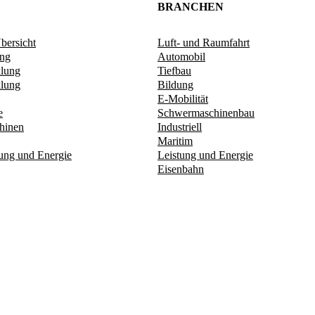
BRANCHEN
ersicht
Luft- und Raumfahrt
ung
Automobil
klung
Tiefbau
lung​
Bildung
E-Mobilität
e
Schwermaschinenbau
hinen
Industriell
Maritim
tung und Energie​
Leistung und Energie
Eisenbahn