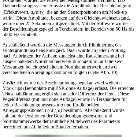
Positionen wurden die relevanten Messparameter definiert. Das
Datenerfassungssystem erfasste die Amplitude der Beschleunigung
(Effektivwert,
a₍rms₎
), die an den Sensorpositionen am Mock-up
wirkt. Diese Amplitude, bezogen auf den Gleichgewichtszustand,
wurde über 25 Sekunden aufgezeichnet. Mit der Software wurde
der Beschleunigungspegel in Terzbändern im Bereich von 50 Hz bis
5000 Hz ermittelt.
Anschließend wurden die Messungen durch Eliminierung des
Hintergrundrauschens korrigiert. Dazu wurde an jedem Prüfling
nach Anbringen der Auflage zunächst eine Rauschmessung bei
ausgeschaltetem Normhammerwerk durchgeführt, auf die zwei
Messungen bei eingeschaltetem Normhammerwerk an zwei
verschiedenen Anregungspositionen folgten (siehe Abb. 10).
Zusätzlich wurde der Beschleunigungspegel an zwei weiteren
Mock-ups (Betonplatte mit BSP, ohne Auflage) erfasst. Die erreichte
Trittschalldämmung ergibt sich aus der Differenz der Pegel. Diese
Pegeldifferenz (mit und ohne Auflage) wurde in Terzbändern für
jeden Beschleunigungssensor
a
und für die beiden
Anregungspositionen
t (ΔLt, a)
bestimmt. Abschließend wurde
anhand der Positionen der Beschleunigungssensoren und
Normhammerwerke der räumliche Mittelwert des Parameters
berechnet, um
ΔL
in jedem Band zu erhalten.