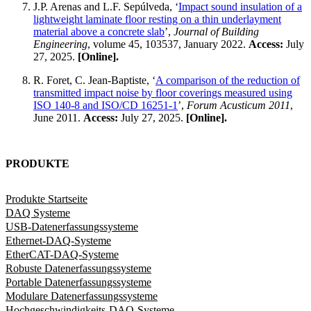
J.P. Arenas and L.F. Sepúlveda, ‘
Impact sound insulation of a
lightweight laminate floor resting on a thin underlayment
material above a concrete slab
’,
Journal of Building
Engineering
, volume 45, 103537, January 2022.
Access:
July
27, 2025.
[Online].
R. Foret, C. Jean-Baptiste, ‘
A comparison of the reduction of
transmitted impact noise by floor coverings measured using
ISO 140-8 and ISO/CD 16251-1
’,
Forum Acusticum 2011
,
June 2011.
Access:
July 27, 2025.
[Online].
PRODUKTE
Produkte Startseite
DAQ Systeme
USB-Datenerfassungssysteme
Ethernet-DAQ-Systeme
EtherCAT-DAQ-Systeme
Robuste Datenerfassungssysteme
Portable Datenerfassungssysteme
Modulare Datenerfassungssysteme
Hochgeschwindigkeits-DAQ-Systeme