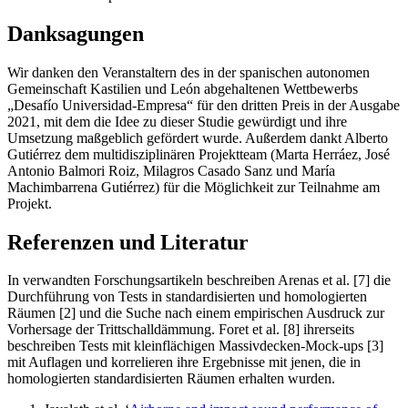
Danksagungen
Wir danken den Veranstaltern des in der spanischen autonomen
Gemeinschaft Kastilien und León abgehaltenen Wettbewerbs
„Desafío Universidad-Empresa“ für den dritten Preis in der Ausgabe
2021, mit dem die Idee zu dieser Studie gewürdigt und ihre
Umsetzung maßgeblich gefördert wurde. Außerdem dankt Alberto
Gutiérrez dem multidisziplinären Projektteam (Marta Herráez, José
Antonio Balmori Roiz, Milagros Casado Sanz und María
Machimbarrena Gutiérrez) für die Möglichkeit zur Teilnahme am
Projekt.
Referenzen und Literatur
In verwandten Forschungsartikeln beschreiben Arenas et al. [7] die
Durchführung von Tests in standardisierten und homologierten
Räumen [2] und die Suche nach einem empirischen Ausdruck zur
Vorhersage der Trittschalldämmung. Foret et al. [8] ihrerseits
beschreiben Tests mit kleinflächigen Massivdecken-Mock-ups [3]
mit Auflagen und korrelieren ihre Ergebnisse mit jenen, die in
homologierten standardisierten Räumen erhalten wurden.