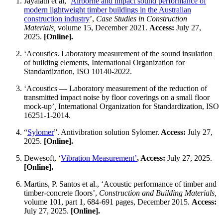
Jayalath et al, ‘
Airborne and impact sound performance of
modern lightweight timber buildings in the Australian
construction industry
’,
Case Studies in Construction
Materials,
volume
15, December 2021.
Access:
July 27,
2025.
[Online].
‘Acoustics. Laboratory measurement of the sound insulation
of building elements, International Organization for
Standardization, ISO 10140-2022.
‘Acoustics — Laboratory measurement of the reduction of
transmitted impact noise by floor coverings on a small floor
mock-up’
,
International Organization for Standardization, ISO
16251-1-2014.
“
Sylomer
”. Antivibration solution Sylomer.
Access:
July 27,
2025.
[Online].
Dewesoft, ‘
Vibration Measurement’
, Access:
July 27, 2025.
[Online].
Martins, P. Santos et al., ‘Acoustic performance of timber and
timber-concrete floors’,
Construction and Building Materials,
volume 101, part 1, 684-691 pages, December 2015.
Access:
July 27, 2025.
[Online].