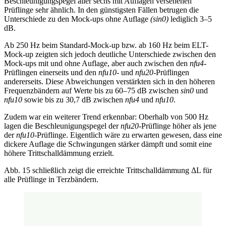
Beschleunigungspegel aller sechs mit Auflagen versehenen
Prüflinge sehr ähnlich. In den günstigsten Fällen betrugen die
Unterschiede zu den Mock-ups ohne Auflage
(sin0)
lediglich 3–5
dB.
Ab 250 Hz beim Standard-Mock-up bzw. ab 160 Hz beim ELT-
Mock-up zeigten sich jedoch deutliche Unterschiede zwischen den
Mock-ups mit und ohne Auflage, aber auch zwischen den
nfu4
-
Prüflingen einerseits und den
nfu10
- und
nfu20
-Prüflingen
andererseits. Diese Abweichungen verstärkten sich in den höheren
Frequenzbändern auf Werte bis zu 60–75 dB zwischen
sin0
und
nfu10
sowie bis zu 30,7 dB zwischen
nfu4
und
nfu10
.
Zudem war ein weiterer Trend erkennbar: Oberhalb von 500 Hz
lagen die Beschleunigungspegel der
nfu20
-Prüflinge höher als jene
der
nfu10
-Prüflinge. Eigentlich wäre zu erwarten gewesen, dass eine
dickere Auflage die Schwingungen stärker dämpft und somit eine
höhere Trittschalldämmung erzielt.
Abb. 15 schließlich zeigt die erreichte Trittschalldämmung ΔL für
alle Prüflinge in Terzbändern.