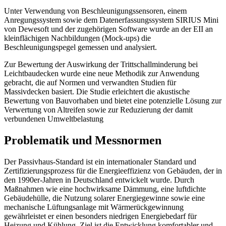
Unter Verwendung von Beschleunigungssensoren, einem
Anregungssystem sowie dem Datenerfassungssystem SIRIUS Mini
von Dewesoft und der zugehörigen Software wurde an der EII an
kleinflächigen Nachbildungen (Mock-ups) die
Beschleunigungspegel gemessen und analysiert.
Zur Bewertung der Auswirkung der Trittschallminderung bei
Leichtbaudecken wurde eine neue Methodik zur Anwendung
gebracht, die auf Normen und verwandten Studien für
Massivdecken basiert. Die Studie erleichtert die akustische
Bewertung von Bauvorhaben und bietet eine potenzielle Lösung zur
Verwertung von Altreifen sowie zur Reduzierung der damit
verbundenen Umweltbelastung
Problematik und Messnormen
Der Passivhaus-Standard ist ein internationaler Standard und
Zertifizierungsprozess für die Energieeffizienz von Gebäuden, der in
den 1990er-Jahren in Deutschland entwickelt wurde. Durch
Maßnahmen wie eine hochwirksame Dämmung, eine luftdichte
Gebäudehülle, die Nutzung solarer Energiegewinne sowie eine
mechanische Lüftungsanlage mit Wärmerückgewinnung
gewährleistet er einen besonders niedrigen Energiebedarf für
Heizung und Kühlung. Ziel ist die Entwicklung komfortabler und