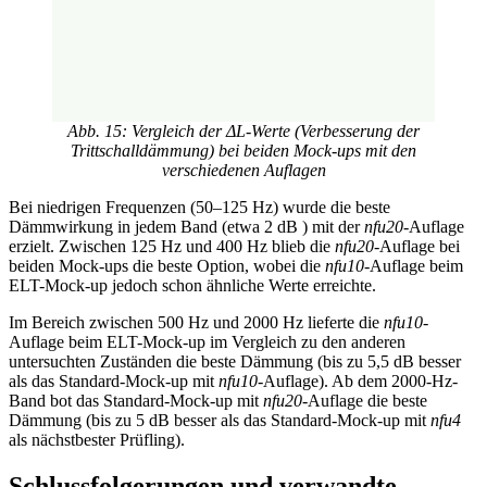
Abb. 15: Vergleich der ΔL-Werte (Verbesserung der
Trittschalldämmung) bei beiden Mock-ups mit den
verschiedenen Auflagen
Bei niedrigen Frequenzen (50–125 Hz) wurde die beste
Dämmwirkung in jedem Band (etwa 2 dB ) mit der
nfu20
-Auflage
erzielt. Zwischen 125 Hz und 400 Hz blieb die
nfu20
-Auflage bei
beiden Mock-ups die beste Option, wobei die
nfu10
-Auflage beim
ELT-Mock-up jedoch schon ähnliche Werte erreichte.
Im Bereich zwischen 500 Hz und 2000 Hz lieferte die
nfu10
-
Auflage beim ELT-Mock-up im Vergleich zu den anderen
untersuchten Zuständen die beste Dämmung (bis zu 5,5 dB besser
als das Standard-Mock-up mit
nfu10
-Auflage). Ab dem 2000-Hz-
Band bot das Standard-Mock-up mit
nfu20
-Auflage die beste
Dämmung (bis zu 5 dB besser als das Standard-Mock-up mit
nfu4
als nächstbester Prüfling).
Schlussfolgerungen und verwandte