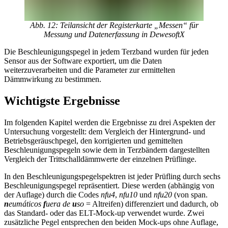
Abb. 12: Teilansicht der Registerkarte „Messen“ für
Messung und Datenerfassung in DewesoftX
Die Beschleunigungspegel in jedem Terzband wurden für jeden
Sensor aus der Software exportiert, um die Daten
weiterzuverarbeiten und die Parameter zur ermittelten
Dämmwirkung zu bestimmen.
Wichtigste Ergebnisse
Im folgenden Kapitel werden die Ergebnisse zu drei Aspekten der
Untersuchung vorgestellt: dem Vergleich der Hintergrund- und
Betriebsgeräuschpegel, den korrigierten und gemittelten
Beschleunigungspegeln sowie dem in Terzbändern dargestellten
Vergleich der Trittschalldämmwerte der einzelnen Prüflinge.
In den Beschleunigungspegelspektren ist jeder Prüfling durch sechs
Beschleunigungspegel repräsentiert. Diese werden (abhängig von
der Auflage) durch die Codes
nfu4
,
nfu10
und
nfu20
(von span.
n
eumáticos
f
uera de
u
so
= Altreifen) differenziert und dadurch, ob
das Standard- oder das ELT-Mock-up verwendet wurde. Zwei
zusätzliche Pegel entsprechen den beiden Mock-ups ohne Auflage,