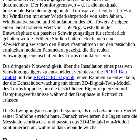
dokumentiert. Der Komfortgrenzwert – d. h. die maximale
horizontale Beschleunigung an der Turmspitze – liegt bei 1,5 % g
für Windlasten mit einer Wiederkehrperiode von zehn Jahren.
Windkanalversuche und Simulationen des DC Towers 2 zeigten
einen leicht höheren Wert von 1,59 % g, weshalb in der
Entwurfsphase ein passiver Schwingungstilger für erforderlich
gehalten wurde. Frühere Studien hatten jedoch auch eine
Abweichung zwischen den Entwurfsannahmen und den tatsächlich
ermittelten modalen Parametern gezeigt, die die realen
Schwingungseigenschaften des Turms charakterisieren.
Die dringende Notwendigkeit, über die Installation eines passiven
Schwingungstilgers zu entscheiden, veranlasste die
PORR Bau
GmbH
und die
REVOTEC zt gmbh
, einen Rahmen zu entwickeln,
der die Echtzeitüberwachung mit einem 3D-Digital-Twin-Modell
des Turms koppelte, um die tatsächlichen Eigenfrequenzen und
Dämpfungsverhältnisse während der Bauphase in Echtzeit zu
erfassen.
Die Schwingungsmessungen begannen, als das Gebäude ein Viertel
seiner Endhöhe erreicht hatte. Danach erweiterten die Ingenieure die
Messkette schrittweise und passten das 3D-Digital-Twin-Modell
kontinuierlich an, während das Gebäude wuchs.