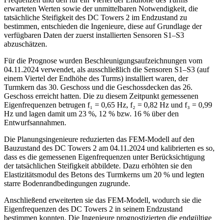
erwarteten Werten sowie der unmittelbaren Notwendigkeit, die
tatsächliche Steifigkeit des DC Towers 2 im Endzustand zu
bestimmen, entschieden die Ingenieure, diese auf Grundlage der
verfügbaren Daten der zuerst installierten Sensoren S1–S3
abzuschätzen.
Für die Prognose wurden Beschleunigungsaufzeichnungen vom
04.11.2024 verwendet, als ausschließlich die Sensoren S1–S3 (auf
einem Viertel der Endhöhe des Turms) installiert waren, der
Turmkern das 30. Geschoss und die Geschossdecken das 26.
Geschoss erreicht hatten. Die zu diesem Zeitpunkt gemessenen
Eigenfrequenzen betrugen f₁ = 0,65 Hz, f₂ = 0,82 Hz und f₃ = 0,99
Hz und lagen damit um 23 %, 12 % bzw. 16 % über den
Entwurfsannahmen.
Die Planungsingenieure reduzierten das FEM-Modell auf den
Bauzustand des DC Towers 2 am 04.11.2024 und kalibrierten es so,
dass es die gemessenen Eigenfrequenzen unter Berücksichtigung
der tatsächlichen Steifigkeit abbildete. Dazu erhöhten sie den
Elastizitätsmodul des Betons des Turmkerns um 20 % und legten
starre Bodenrandbedingungen zugrunde.
Anschließend erweiterten sie das FEM-Modell, wodurch sie die
Eigenfrequenzen des DC Towers 2 in seinem Endzustand
bestimmen konnten. Die Ingenieure prognostizierten die endgültige