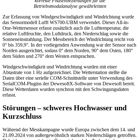
korrekte Phasenbeziehungen für die
Betriebsmodalanalyse gewährleisten
Zur Erfassung von Windgeschwindigkeit und Windrichtung wurde
das Sensormodell Lufft WS700-UBM verwendet. Dieser All-in-
One-Wettersensor erfasst zusätzlich auch die Lufttemperatur, die
relative Luftfeuchte, den Luftdruck, den Niederschlag sowie die
Sonneneinstrahlung. Der Messbereich der Windrichtung reicht von
0° bis 359,9°. In der vorliegenden Anwendung war der Sensor nach
Norden ausgerichtet, sodass 0° dem Norden, 90° dem Osten, 180°
dem Süden und 270° dem Westen entsprachen.
Windgeschwindigkeit und Windrichtung wurden mit einer
Abtastrate von 1 Hz aufgezeichnet. Die Wetterstation stellte die
Daten über eine serielle COM-Schnittstelle unter Verwendung des
SerialCOM-Plugins der DewesoftX-Software von Dewesoft bereit.
Diese Wetterdaten wurden synchron mit den Schwingungsdaten
erfasst.
Störungen – schweres Hochwasser und
Kurzschluss
Während der Messkampagne wurde Europa zwischen dem 14. und
21.09.2024 von außergewöhnlich starken Niederschlägen getroffen.