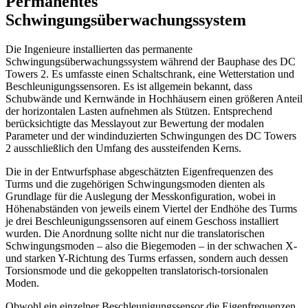
Permanentes
Schwingungsüberwachungssystem
Die Ingenieure installierten das permanente
Schwingungsüberwachungssystem während der Bauphase des DC
Towers 2. Es umfasste einen Schaltschrank, eine Wetterstation und
Beschleunigungssensoren. Es ist allgemein bekannt, dass
Schubwände und Kernwände in Hochhäusern einen größeren Anteil
der horizontalen Lasten aufnehmen als Stützen. Entsprechend
berücksichtigte das Messlayout zur Bewertung der modalen
Parameter und der windinduzierten Schwingungen des DC Towers
2 ausschließlich den Umfang des aussteifenden Kerns.
Die in der Entwurfsphase abgeschätzten Eigenfrequenzen des
Turms und die zugehörigen Schwingungsmoden dienten als
Grundlage für die Auslegung der Messkonfiguration, wobei in
Höhenabständen von jeweils einem Viertel der Endhöhe des Turms
je drei Beschleunigungssensoren auf einem Geschoss installiert
wurden. Die Anordnung sollte nicht nur die translatorischen
Schwingungsmoden – also die Biegemoden – in der schwachen X-
und starken Y-Richtung des Turms erfassen, sondern auch dessen
Torsionsmode und die gekoppelten translatorisch-torsionalen
Moden.
Obwohl ein einzelner Beschleunigungssensor die Eigenfrequenzen