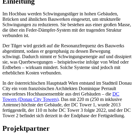
Einleitung
Im Hochbau werden Schwingungstilger in hohen Gebäuden,
Brücken und ähnlichen Bauwerken eingesetzt, um strukturelle
Schwingungen zu reduzieren. Sie bestehen aus einer großen Masse,
die über ein Feder-Dämpfer-System mit der tragenden Struktur
verbunden ist.
Der Tilger wird gezielt auf die Resonanzfrequenz des Bauwerks
abgestimmt, sodass er gegenphasig zu dessen Bewegung
schwingt. Dadurch nimmt er Schwingungsenergie auf und dissipiert
sie, was Querbewegungen – beispielsweise infolge von Wind oder
Erdbeben – wirksam mindert. Solche Systeme sind jedoch mit
erheblichen Kosten verbunden.
In der österreichischen Hauptstadt Wien entstand im Stadtteil Donau
City ein vom französischen Architekten Dominique Perrault
entworfenes Hochhausensemble aus drei Gebäuden – die
DC
Towers (Donau City Towers)
. Das mit 220 m (250 m inklusive
Antenne) höchste der Gebäude, der DC Tower 1, wurde 2013
fertiggestellt, der 110 m hohe DC Tower 3 folgte 2022, und der DC
Tower 2 befindet sich derzeit in der Endphase der Fertigstellung.
Projektpartner