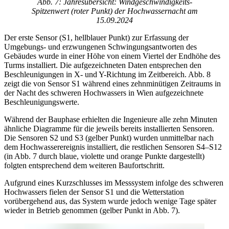
Abb. 7: Jahresübersicht: Windgeschwindigkeits-
Spitzenwert (roter Punkt) der Hochwassernacht am
15.09.2024
Der erste Sensor (S1, hellblauer Punkt) zur Erfassung der
Umgebungs- und erzwungenen Schwingungsantworten des
Gebäudes wurde in einer Höhe von einem Viertel der Endhöhe des
Turms installiert. Die aufgezeichneten Daten entsprechen den
Beschleunigungen in X- und Y-Richtung im Zeitbereich. Abb. 8
zeigt die von Sensor S1 während eines zehnminütigen Zeitraums in
der Nacht des schweren Hochwassers in Wien aufgezeichnete
Beschleunigungswerte.
Während der Bauphase erhielten die Ingenieure alle zehn Minuten
ähnliche Diagramme für die jeweils bereits installierten Sensoren.
Die Sensoren S2 und S3 (gelber Punkt) wurden unmittelbar nach
dem Hochwasserereignis installiert, die restlichen Sensoren S4–S12
(in Abb. 7 durch blaue, violette und orange Punkte dargestellt)
folgten entsprechend dem weiteren Baufortschritt.
Aufgrund eines Kurzschlusses im Messsystem infolge des schweren
Hochwassers fielen der Sensor S1 und die Wetterstation
vorübergehend aus, das System wurde jedoch wenige Tage später
wieder in Betrieb genommen (gelber Punkt in Abb. 7).