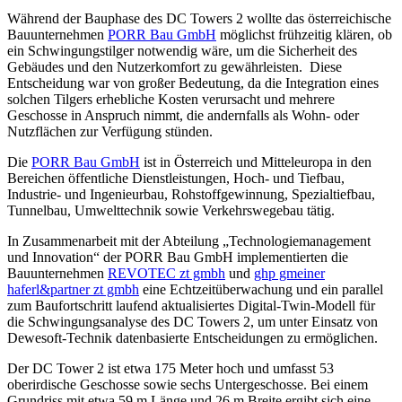
Während der Bauphase des DC Towers 2 wollte das österreichische
Bauunternehmen
PORR Bau GmbH
möglichst frühzeitig klären, ob
ein Schwingungstilger notwendig wäre, um die Sicherheit des
Gebäudes und den Nutzerkomfort zu gewährleisten. Diese
Entscheidung war von großer Bedeutung, da die Integration eines
solchen Tilgers erhebliche Kosten verursacht und mehrere
Geschosse in Anspruch nimmt, die andernfalls als Wohn- oder
Nutzflächen zur Verfügung stünden.
Die
PORR Bau GmbH
ist in Österreich und Mitteleuropa in den
Bereichen öffentliche Dienstleistungen, Hoch- und Tiefbau,
Industrie- und Ingenieurbau, Rohstoffgewinnung, Spezialtiefbau,
Tunnelbau, Umwelttechnik sowie Verkehrswegebau tätig.
In Zusammenarbeit mit der Abteilung „Technologiemanagement
und Innovation“ der PORR Bau GmbH implementierten die
Bauunternehmen
REVOTEC zt gmbh
und
ghp gmeiner
haferl&partner zt gmbh
eine Echtzeitüberwachung und ein parallel
zum Baufortschritt laufend aktualisiertes Digital-Twin-Modell für
die Schwingungsanalyse des DC Towers 2, um unter Einsatz von
Dewesoft-Technik datenbasierte Entscheidungen zu ermöglichen.
Der DC Tower 2 ist etwa 175 Meter hoch und umfasst 53
oberirdische Geschosse sowie sechs Untergeschosse. Bei einem
Grundriss mit etwa 59 m Länge und 26 m Breite ergibt sich eine