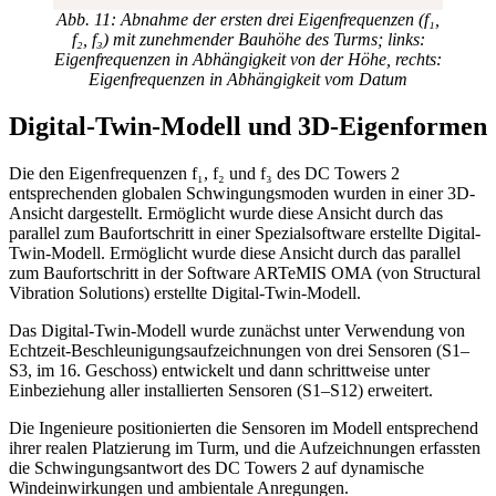
Abb. 11: Abnahme der ersten drei Eigenfrequenzen (f₁,
f₂, f₃) mit zunehmender Bauhöhe des Turms; links:
Eigenfrequenzen in Abhängigkeit von der Höhe, rechts:
Eigenfrequenzen in Abhängigkeit vom Datum
Digital-Twin-Modell und 3D-Eigenformen
Die den Eigenfrequenzen f₁, f₂ und f₃ des DC Towers 2
entsprechenden globalen Schwingungsmoden wurden in einer 3D-
Ansicht dargestellt. Ermöglicht wurde diese Ansicht durch das
parallel zum Baufortschritt in einer Spezialsoftware erstellte Digital-
Twin-Modell. Ermöglicht wurde diese Ansicht durch das parallel
zum Baufortschritt in der Software ARTeMIS OMA (von Structural
Vibration Solutions) erstellte Digital-Twin-Modell.
Das Digital-Twin-Modell wurde zunächst unter Verwendung von
Echtzeit-Beschleunigungsaufzeichnungen von drei Sensoren (S1–
S3, im 16. Geschoss) entwickelt und dann schrittweise unter
Einbeziehung aller installierten Sensoren (S1–S12) erweitert.
Die Ingenieure positionierten die Sensoren im Modell entsprechend
ihrer realen Platzierung im Turm, und die Aufzeichnungen erfassten
die Schwingungsantwort des DC Towers 2 auf dynamische
Windeinwirkungen und ambientale Anregungen.