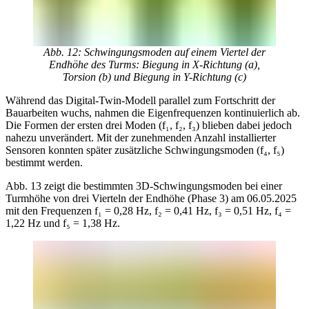
Abb. 12: Schwingungsmoden auf einem Viertel der
Endhöhe des Turms: Biegung in X-Richtung (a),
Torsion (b) und Biegung in Y-Richtung (c)
Während das Digital-Twin-Modell parallel zum Fortschritt der
Bauarbeiten wuchs, nahmen die Eigenfrequenzen kontinuierlich ab.
Die Formen der ersten drei Moden (f₁, f₂, f₃) blieben dabei jedoch
nahezu unverändert. Mit der zunehmenden Anzahl installierter
Sensoren konnten später zusätzliche Schwingungsmoden (f₄, f₅)
bestimmt werden.
Abb. 13 zeigt die bestimmten 3D-Schwingungsmoden bei einer
Turmhöhe von drei Vierteln der Endhöhe (Phase 3) am 06.05.2025
mit den Frequenzen f₁ = 0,28 Hz, f₂ = 0,41 Hz, f₃ = 0,51 Hz, f₄ =
1,22 Hz und f₅ = 1,38 Hz.