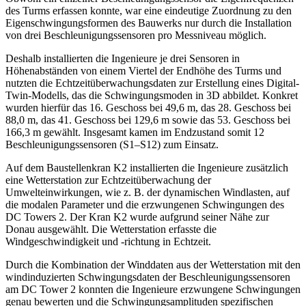
des Turms erfassen konnte, war eine eindeutige Zuordnung zu den
Eigenschwingungsformen des Bauwerks nur durch die Installation
von drei Beschleunigungssensoren pro Messniveau möglich.
Deshalb installierten die Ingenieure je drei Sensoren in
Höhenabständen von einem Viertel der Endhöhe des Turms und
nutzten die Echtzeitüberwachungsdaten zur Erstellung eines Digital-
Twin-Modells, das die Schwingungsmoden in 3D abbildet. Konkret
wurden hierfür das 16. Geschoss bei 49,6 m, das 28. Geschoss bei
88,0 m, das 41. Geschoss bei 129,6 m sowie das 53. Geschoss bei
166,3 m gewählt. Insgesamt kamen im Endzustand somit 12
Beschleunigungssensoren (S1–S12) zum Einsatz.
Auf dem Baustellenkran K2 installierten die Ingenieure zusätzlich
eine Wetterstation zur Echtzeitüberwachung der
Umwelteinwirkungen, wie z. B. der dynamischen Windlasten, auf
die modalen Parameter und die erzwungenen Schwingungen des
DC Towers 2. Der Kran K2 wurde aufgrund seiner Nähe zur
Donau ausgewählt. Die Wetterstation erfasste die
Windgeschwindigkeit und -richtung in Echtzeit.
Durch die Kombination der Winddaten aus der Wetterstation mit den
windinduzierten Schwingungsdaten der Beschleunigungssensoren
am DC Tower 2 konnten die Ingenieure erzwungene Schwingungen
genau bewerten und die Schwingungsamplituden spezifischen