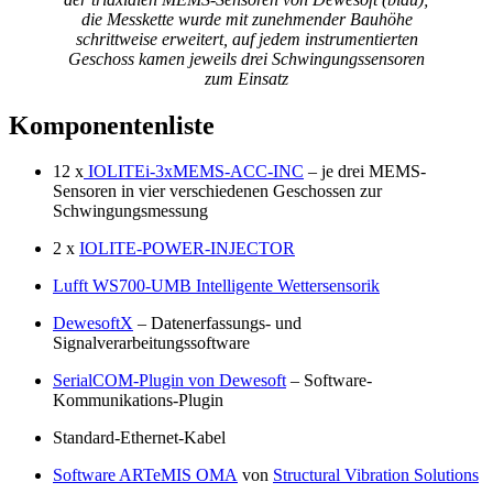
die Messkette wurde mit zunehmender Bauhöhe
schrittweise erweitert, auf jedem instrumentierten
Geschoss kamen jeweils drei Schwingungssensoren
zum Einsatz
Komponentenliste
12 x
IOLITEi-3xMEMS-ACC-INC
– je drei MEMS-
Sensoren in vier verschiedenen Geschossen zur
Schwingungsmessung
2 x
IOLITE-POWER-INJECTOR
Lufft WS700-UMB Intelligente Wettersensorik
DewesoftX
– Datenerfassungs- und
Signalverarbeitungssoftware
SerialCOM-Plugin von Dewesoft
– Software-
Kommunikations-Plugin
Standard-Ethernet-Kabel
Software ARTeMIS OMA
von
Structural Vibration Solutions