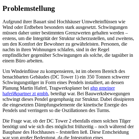
Problemstellung
Aufgrund ihrer Bauart sind Hochhäuser Umwelteinflüssen wie
Wind oder Erdbeben besonders stark ausgesetzt. Schwingungen
müssen daher unter bestimmten Grenzwerten gehalten werden –
erstens, um die Integrität der Struktur sicherzustellen, und zweitens,
um den Komfort der Bewohner zu gewährleisten. Personen, die
nachts in ihren Wohnungen schlafen, sind in der Regel
empfindlicher gegenüber Schwingungen als solche, die tagsüber in
einem Büro arbeiten.
Um Windeinflüsse zu kompensieren, ist im oberen Bereich des
benachbarten Gebäudes (DC Tower 1) ein 350 Tonnen schwerer
Schwingungstilger in Form eines Pendels installiert, an dessen
Planung Martin Haferl, Tragwerksplaner bei
ghp gmeiner
haferl&partner zt gmbh
, beteiligt war. Bei Bauwerksbewegungen
schwingt dieses Pendel gegenphasig zur Struktur. Dabei dissipieren
die eingesetzten Dämpfungselemente die kinetische Energie des
Pendels und verringern so die Oszillationen des Turms.
Die Frage war, ob der DC Tower 2 ebenfalls einen solchen Tilger
benötigt und wie sich dies möglichst frühzeitig – noch während der
Bauphase des Hochhauses – feststellen ließ. Diese Entscheidung
war von großer Bedeutung, da die Integration eines