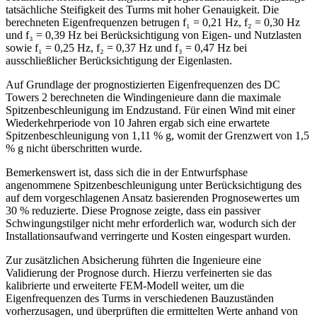
tatsächliche Steifigkeit des Turms mit hoher Genauigkeit. Die
berechneten Eigenfrequenzen betrugen f₁ = 0,21 Hz, f₂ = 0,30 Hz
und f₃ = 0,39 Hz bei Berücksichtigung von Eigen- und Nutzlasten
sowie f₁ = 0,25 Hz, f₂ = 0,37 Hz und f₃ = 0,47 Hz bei
ausschließlicher Berücksichtigung der Eigenlasten.
Auf Grundlage der prognostizierten Eigenfrequenzen des DC
Towers 2 berechneten die Windingenieure dann die maximale
Spitzenbeschleunigung im Endzustand. Für einen Wind mit einer
Wiederkehrperiode von 10 Jahren ergab sich eine erwartete
Spitzenbeschleunigung von 1,11 % g, womit der Grenzwert von 1,5
% g nicht überschritten wurde.
Bemerkenswert ist, dass sich die in der Entwurfsphase
angenommene Spitzenbeschleunigung unter Berücksichtigung des
auf dem vorgeschlagenen Ansatz basierenden Prognosewertes um
30 % reduzierte. Diese Prognose zeigte, dass ein passiver
Schwingungstilger nicht mehr erforderlich war, wodurch sich der
Installationsaufwand verringerte und Kosten eingespart wurden.
Zur zusätzlichen Absicherung führten die Ingenieure eine
Validierung der Prognose durch. Hierzu verfeinerten sie das
kalibrierte und erweiterte FEM-Modell weiter, um die
Eigenfrequenzen des Turms in verschiedenen Bauzuständen
vorherzusagen, und überprüften die ermittelten Werte anhand von