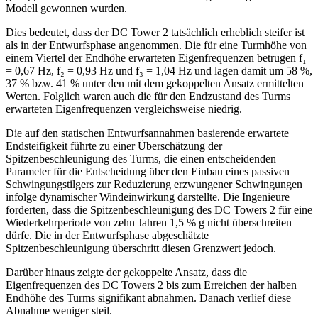
Modell gewonnen wurden.
Dies bedeutet, dass der DC Tower 2 tatsächlich erheblich steifer ist
als in der Entwurfsphase angenommen. Die für eine Turmhöhe von
einem Viertel der Endhöhe erwarteten Eigenfrequenzen betrugen f₁
= 0,67 Hz, f₂ = 0,93 Hz und f₃ = 1,04 Hz und lagen damit um 58 %,
37 % bzw. 41 % unter den mit dem gekoppelten Ansatz ermittelten
Werten. Folglich waren auch die für den Endzustand des Turms
erwarteten Eigenfrequenzen vergleichsweise niedrig.
Die auf den statischen Entwurfsannahmen basierende erwartete
Endsteifigkeit führte zu einer Überschätzung der
Spitzenbeschleunigung des Turms, die einen entscheidenden
Parameter für die Entscheidung über den Einbau eines passiven
Schwingungstilgers zur Reduzierung erzwungener Schwingungen
infolge dynamischer Windeinwirkung darstellte. Die Ingenieure
forderten, dass die Spitzenbeschleunigung des DC Towers 2 für eine
Wiederkehrperiode von zehn Jahren 1,5 % g nicht überschreiten
dürfe. Die in der Entwurfsphase abgeschätzte
Spitzenbeschleunigung überschritt diesen Grenzwert jedoch.
Darüber hinaus zeigte der gekoppelte Ansatz, dass die
Eigenfrequenzen des DC Towers 2 bis zum Erreichen der halben
Endhöhe des Turms signifikant abnahmen. Danach verlief diese
Abnahme weniger steil.