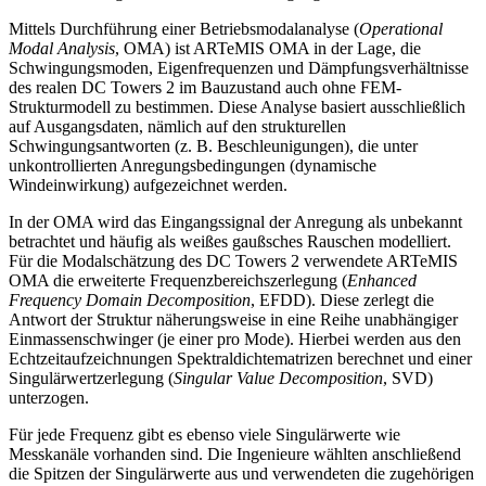
Mittels Durchführung einer Betriebsmodalanalyse (
Operational
Modal Analysis
, OMA) ist ARTeMIS OMA in der Lage, die
Schwingungsmoden, Eigenfrequenzen und Dämpfungsverhältnisse
des realen DC Towers 2 im Bauzustand auch ohne FEM-
Strukturmodell zu bestimmen. Diese Analyse basiert ausschließlich
auf Ausgangsdaten, nämlich auf den strukturellen
Schwingungsantworten (z. B. Beschleunigungen), die unter
unkontrollierten Anregungsbedingungen (dynamische
Windeinwirkung) aufgezeichnet werden.
In der OMA wird das Eingangssignal der Anregung als unbekannt
betrachtet und häufig als weißes gaußsches Rauschen modelliert.
Für die Modalschätzung des DC Towers 2 verwendete ARTeMIS
OMA die erweiterte Frequenzbereichszerlegung (
Enhanced
Frequency Domain Decomposition
, EFDD). Diese zerlegt die
Antwort der Struktur näherungsweise in eine Reihe unabhängiger
Einmassenschwinger (je einer pro Mode). Hierbei werden aus den
Echtzeitaufzeichnungen Spektraldichtematrizen berechnet und einer
Singulärwertzerlegung (
Singular Value Decomposition
, SVD)
unterzogen.
Für jede Frequenz gibt es ebenso viele Singulärwerte wie
Messkanäle vorhanden sind. Die Ingenieure wählten anschließend
die Spitzen der Singulärwerte aus und verwendeten die zugehörigen