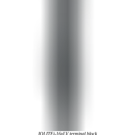
IOLITEi-16xLV terminal block