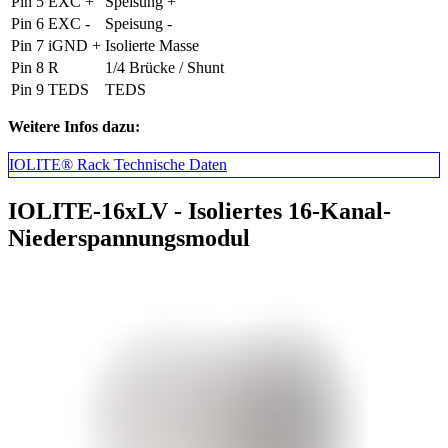
Pin 5
EXC +
Speisung +
Pin 6
EXC -
Speisung -
Pin 7
iGND +
Isolierte Masse
Pin 8
R
1/4 Brücke / Shunt
Pin 9
TEDS
TEDS
Weitere Infos dazu:
IOLITE® Rack Technische Daten
IOLITE-16xLV - Isoliertes 16-Kanal-
Niederspannungsmodul