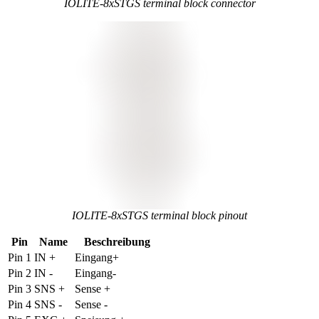
IOLITE-8xSTGS terminal block connector
IOLITE-8xSTGS terminal block pinout
Pin
Name
Beschreibung
Pin 1
IN +
Eingang+
Pin 2
IN -
Eingang-
Pin 3
SNS +
Sense +
Pin 4
SNS -
Sense -