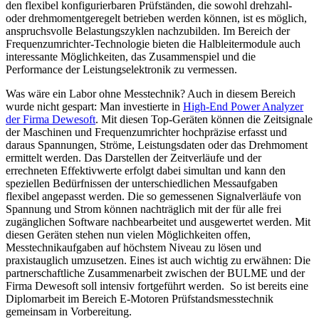
den flexibel konfigurierbaren Prüfständen, die sowohl drehzahl-
oder drehmomentgeregelt betrieben werden können, ist es möglich,
anspruchsvolle Belastungszyklen nachzubilden. Im Bereich der
Frequenzumrichter-Technologie bieten die Halbleitermodule auch
interessante Möglichkeiten, das Zusammenspiel und die
Performance der Leistungselektronik zu vermessen.
Was wäre ein Labor ohne Messtechnik? Auch in diesem Bereich
wurde nicht gespart: Man investierte in
High-End Power Analyzer
der Firma Dewesoft
. Mit diesen Top-Geräten können die Zeitsignale
der Maschinen und Frequenzumrichter hochpräzise erfasst und
daraus Spannungen, Ströme, Leistungsdaten oder das Drehmoment
ermittelt werden. Das Darstellen der Zeitverläufe und der
errechneten Effektivwerte erfolgt dabei simultan und kann den
speziellen Bedürfnissen der unterschiedlichen Messaufgaben
flexibel angepasst werden. Die so gemessenen Signalverläufe von
Spannung und Strom können nachträglich mit der für alle frei
zugänglichen Software nachbearbeitet und ausgewertet werden. Mit
diesen Geräten stehen nun vielen Möglichkeiten offen,
Messtechnikaufgaben auf höchstem Niveau zu lösen und
praxistauglich umzusetzen. Eines ist auch wichtig zu erwähnen: Die
partnerschaftliche Zusammenarbeit zwischen der BULME und der
Firma Dewesoft soll intensiv fortgeführt werden. So ist bereits eine
Diplomarbeit im Bereich E-Motoren Prüfstandsmesstechnik
gemeinsam in Vorbereitung.