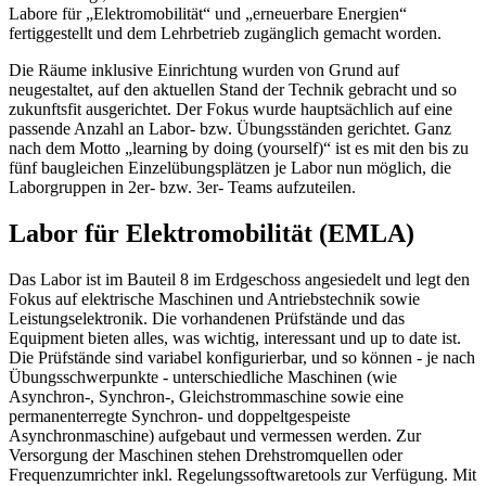
Labore für „Elektromobilität“ und „erneuerbare Energien“
fertiggestellt und dem Lehrbetrieb zugänglich gemacht worden.
Die Räume inklusive Einrichtung wurden von Grund auf
neugestaltet, auf den aktuellen Stand der Technik gebracht und so
zukunftsfit ausgerichtet. Der Fokus wurde hauptsächlich auf eine
passende Anzahl an Labor- bzw. Übungsständen gerichtet. Ganz
nach dem Motto „learning by doing (yourself)“ ist es mit den bis zu
fünf baugleichen Einzelübungsplätzen je Labor nun möglich, die
Laborgruppen in 2er- bzw. 3er- Teams aufzuteilen.
Labor für Elektromobilität (EMLA)
Das Labor ist im Bauteil 8 im Erdgeschoss angesiedelt und legt den
Fokus auf elektrische Maschinen und Antriebstechnik sowie
Leistungselektronik. Die vorhandenen Prüfstände und das
Equipment bieten alles, was wichtig, interessant und up to date ist.
Die Prüfstände sind variabel konfigurierbar, und so können - je nach
Übungsschwerpunkte - unterschiedliche Maschinen (wie
Asynchron-, Synchron-, Gleichstrommaschine sowie eine
permanenterregte Synchron- und doppeltgespeiste
Asynchronmaschine) aufgebaut und vermessen werden. Zur
Versorgung der Maschinen stehen Drehstromquellen oder
Frequenzumrichter inkl. Regelungssoftwaretools zur Verfügung. Mit