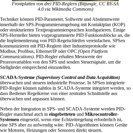
Frontplatten von drei PID-Reglern (Bitjungle, CC BY-SA
4.0 via Wikimedia Commons)
Techniker können PID-Parameter, Sollwerte und Abstimmwerte
innerhalb der SPS-Programmierumgebung mit Kontaktplan (KOP)
oder strukturierten Textprogrammiersprachen konfigurieren. Einige
SPS-Hersteller bieten vorprogrammierte PID-Funktionsblöcke an, die
die Implementierung von PID-Regelschleifen vereinfachen. SPSen
kommunizieren mit PID-Reglern über Industrieprotokolle wie
Modbus, Profibus, Ethernet/IP oder OPC
(Open Platform
Communications)
. PID-Regler erhalten Messwerte der
Prozessvariablen von den SPS und senden Steuersignale, um die
Stellglieder entsprechend einzustellen.
SCADA-Systeme
(Supervisory Control and Data Acquisition)
überwachen und steuern industrielle Prozesse. In SPSen integrierte
PID-Regler können nahtlos in SCADA-Systeme integriert werden, so
dass Bediener Regelkreise von einer zentralen Schnittstelle aus
überwachen und anpassen können.
Neben der Integration in SPS- und SCADA-Systeme werden PID-
Regler manchmal auch in
eingebetteten
und
Mikrocontroller
-
Systemen
eingesetzt, wenn eine Echtzeitregelung erforderlich ist,
eine SPS aber zu aufwendig wäre. PID-Algorithmen können Geräte
wie Motoren, Heizungen oder Sensoren direkt steuern.