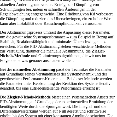
aktuellen Änderungsrate voraus. Er trägt zur Dämpfung von
Schwingungen bei, indem er schnellen Änderungen in der
Regelabweichung entgegenwirkt. Eine Erhöhung von Kd verbessert
die Dämpfung und reduziert das Überschwingen, ein zu hoher Wert
kann aber Instabilität oder Rauschempfindlichkeit verursachen.
Der Abstimmungsprozess umfasst die Anpassung dieser Parameter,
um die gewünschte Systemperformance – zum Beispiel in Bezug auf
Stabilität, Reaktionsfähigkeit und minimales Überschwingen – zu
erreichen. Für die PID-Abstimmung stehen verschiedene Methoden
zur Verfügung, darunter die manuelle Abstimmung, die
Ziegler-
Nichols-Methode
und Optimierungsalgorithmen, die wir uns im
Folgenden etwas genauer anschauen wollen:
Bei der
manuellen Abstimmung
passt der Techniker die Parameter
auf Grundlage seines Verständnisses der Systemdynamik und der
gewünschten Performance-Kriterien an. Bei dieser Methode werden
die Parameter unter Beobachtung der Reaktion des Systems iterativ
geändert, bis eine zufriedenstellende Performance erreicht ist.
Die
Ziegler-Nichols-Methode
bietet einen systematischen Ansatz zur
PID-Abstimmung auf Grundlage der experimentellen Ermittlung der
benötigten Werte durch die Sprungantwort. Die Integral- und die
Differentialverstärkung werden auf Null gesetzt und schrittweise
erhöht, bis das System mit einer konstanten Amplitude schwingt. Die