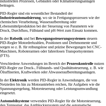
industriellen Prozessen, Gebäuden oder Klimatisierungsanlagen
beitragen.
PID-Regler sind ein wesentlicher Bestandteil der
Industrieautomatisierung
, wo sie in Fertigungsprozessen wie der
chemischen Verarbeitung, Wasseraufbereitung oder
Lebensmittelproduktion bei der Steuerung von Parametern wie
Druck, Durchfluss, Füllstand und pH-Wert zum Einsatz kommen.
In der
Robotik
und bei
Bewegungssteuerungssystemen
steuern
PID-Regler Motordrehzahlen, Positionen und Drehmomente und
sorgen so z. B. für reibungslose und präzise Bewegungen bei CNC-
Maschinen, Roboterarmen oder fahrerlosen Transportsystemen
(FTS).
Verschiedene Anwendungen im Bereich der
Prozesskontrolle
nutzen
PID-Regler zur Druck-, Füllstands- und Qualitätssteuerung, z. B. wie
Ölraffinerien, Kraftwerken oder Abwasseraufbereitungsanlagen.
In der
Elektronik
werden PID-Regler in Anwendungen, die von
Netzteilen bis hin zu Motorantrieben reichen, für Aufgaben wie die
Spannungsregelung, Motorsteuerung oder Leistungsumwandlung
eingesetzt.
Automobilsysteme
verwenden PID-Regler für die Motorsteuerung,
den Tempomat, das Antiblockiersystem und die automatische