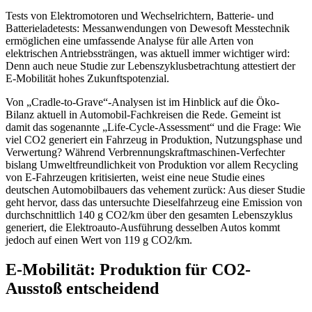
Tests von Elektromotoren und Wechselrichtern, Batterie- und
Batterieladetests: Messanwendungen von Dewesoft Messtechnik
ermöglichen eine umfassende Analyse für alle Arten von
elektrischen Antriebssträngen, was aktuell immer wichtiger wird:
Denn auch neue Studie zur Lebenszyklusbetrachtung attestiert der
E-Mobilität hohes Zukunftspotenzial.
Von „Cradle-to-Grave“-Analysen ist im Hinblick auf die Öko-
Bilanz aktuell in Automobil-Fachkreisen die Rede. Gemeint ist
damit das sogenannte „Life-Cycle-Assessment“ und die Frage: Wie
viel CO2 generiert ein Fahrzeug in Produktion, Nutzungsphase und
Verwertung? Während Verbrennungskraftmaschinen-Verfechter
bislang Umweltfreundlichkeit von Produktion vor allem Recycling
von E-Fahrzeugen kritisierten, weist eine neue Studie eines
deutschen Automobilbauers das vehement zurück: Aus dieser Studie
geht hervor, dass das untersuchte Dieselfahrzeug eine Emission von
durchschnittlich 140 g CO2/km über den gesamten Lebenszyklus
generiert, die Elektroauto-Ausführung desselben Autos kommt
jedoch auf einen Wert von 119 g CO2/km.
E-Mobilität: Produktion für CO2-
Ausstoß entscheidend