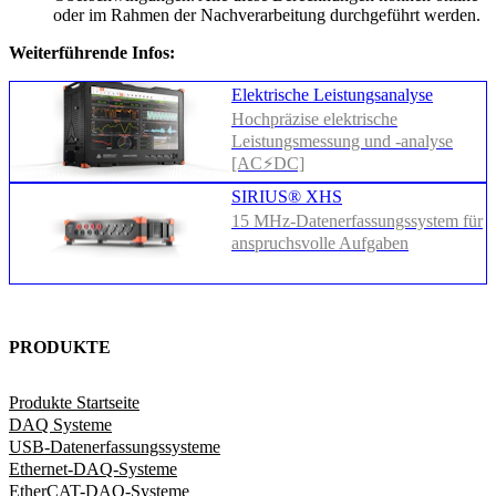
oder im Rahmen der Nachverarbeitung durchgeführt werden.
Weiterführende Infos:
Elektrische Leistungsanalyse
Hochpräzise elektrische
Leistungsmessung und -analyse
[AC⚡DC]
SIRIUS® XHS​​​​​​​
15 MHz-Datenerfassungssystem für
anspruchsvolle Aufgaben
PRODUKTE
Produkte Startseite
DAQ Systeme
USB-Datenerfassungssysteme
Ethernet-DAQ-Systeme
EtherCAT-DAQ-Systeme