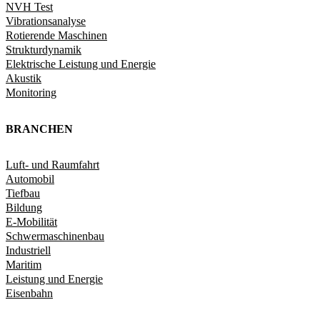
NVH Test
Vibrationsanalyse
Rotierende Maschinen
Strukturdynamik​
Elektrische Leistung und Energie​
Akustik
Monitoring
BRANCHEN
Luft- und Raumfahrt
Automobil
Tiefbau
Bildung
E-Mobilität
Schwermaschinenbau
Industriell
Maritim
Leistung und Energie
Eisenbahn