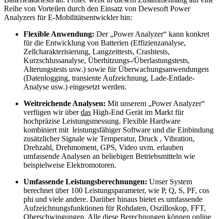
Reihe von Vorteilen durch den Einsatz von Dewesoft Power
Analyzers für E-Mobilitätsentwickler hin:
Flexible Anwendung:
Der „Power Analyzer“ kann konkret
für die Entwicklung von Batterien (Effizienzanalyse,
Zellcharakterisierung, Langzeittests, Crashtests,
Kurzschlussanalyse, Überhitzungs-/Überlastungstests,
Alterungstests usw.) sowie für Überwachungsanwendungen
(Datenlogging, transiente Aufzeichnung, Lade-Entlade-
Analyse usw.) eingesetzt werden.
Weitreichende Analysen:
Mit unserem „Power Analyzer“
verfügen wir über
das
High-End Gerät im Markt für
hochpräzise Leistungsmessung. Flexible Hardware
kombiniert mit leistungsfähiger Software und die Einbindung
zusätzlicher Signale wie Temperatur, Druck , Vibration,
Drehzahl, Drehmoment, GPS, Video uvm. erlauben
umfassende Analysen an beliebigen Betriebsmitteln wie
beispielweise Elektromotoren.
Umfassende Leistungsberechnungen:
Unser System
berechnet über 100 Leistungsparameter, wie P, Q, S, PF, cos
phi und viele andere. Darüber hinaus bietet es umfassende
Aufzeichnungsfunktionen für Rohdaten, Oszilloskop, FFT,
Oberschwingungen. Alle diese Berechnungen können online