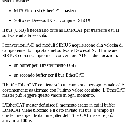
sistemi master:
MTS FlexTest (EtherCAT master)
Software DewesoftX sul computer SBOX
Il bus (USB) è necessario oltre all'EtherCAT per trasferire dati al
software ad alta velocità.
I convertitori A/D nei moduli SIRIUS acquisiscono alla velocità di
campionamento impostata nel software DewesoftX. Il firmware
SIRIUS copia i campioni dal convertitore ADC a due locazioni:
un buffer per il trasferimento USB
un secondo buffer per il bus EtherCAT
Il buffer EtherCAT contiene solo un campione per ogni canale ed è
costantemente aggiornato con l'ultimo valore acquisito. L'EtherCAT
master può leggere questo valore in ogni momento.
L'EtherCAT master definisce il momento esatto in cui il buffer
EtherCAT viene bloccato e il dato inviato sul bus. Il tempo tra
due letture dipende dal time jitter dell'EtherCAT master e può
arrivare a 100µs.