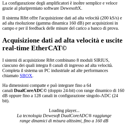
La configurazione degli amplificatori è inoltre semplice e veloce
grazie al pluripremiato software DewesoftX.
Il sistema R8rt offre l'acquisizione dati ad alta velocità (200 kS/s) e
ad alta risoluzione (gamma dinamica 160 dB) per acquisizioni in
campo e per il feedback delle misure del carico a banco di prova.
Acquisizione dati ad alta velocità e uscite
real-time EtherCAT©
I sistemi di acquisizione R8rt combinano 8 moduli SIRIUS,
ciascuno dei quali integra 8 canali di ingresso ad alta velocità.
Completa il sistema un PC industriale ad alte performances
chiamato
SBOX
.
Ha dimensioni compatte e può integrare fino a 64
canali
DualCoreADC©
(doppio 24-bit) con range dinamico di 160
dB oppure fino a 128 canali in configurazione singolo-ADC (24
bit).
Loading player...
Loading video...
La tecnologia Dewesoft DualCoreADC® raggiunge
range dinamici di misura altissimi, fino a 160 dB