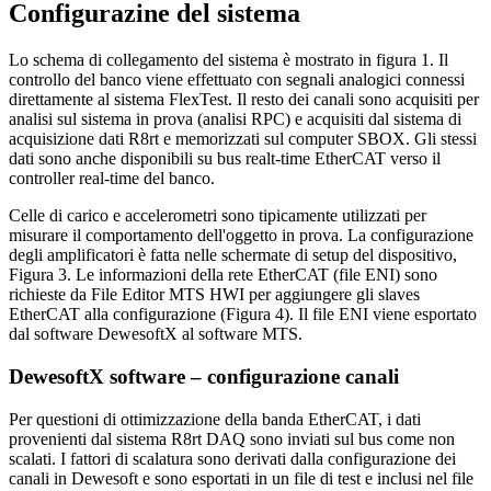
Configurazine del sistema
Lo schema di collegamento del sistema è mostrato in figura 1. Il
controllo del banco viene effettuato con segnali analogici connessi
direttamente al sistema FlexTest. Il resto dei canali sono acquisiti per
analisi sul sistema in prova (analisi RPC) e acquisiti dal sistema di
acquisizione dati R8rt e memorizzati sul computer SBOX. Gli stessi
dati sono anche disponibili su bus realt-time EtherCAT verso il
controller real-time del banco.
Celle di carico e accelerometri sono tipicamente utilizzati per
misurare il comportamento dell'oggetto in prova. La configurazione
degli amplificatori è fatta nelle schermate di setup del dispositivo,
Figura 3. Le informazioni della rete EtherCAT (file ENI) sono
richieste da File Editor MTS HWI per aggiungere gli slaves
EtherCAT alla configurazione (Figura 4). Il file ENI viene esportato
dal software DewesoftX al software MTS.
DewesoftX software – configurazione canali
Per questioni di ottimizzazione della banda EtherCAT, i dati
provenienti dal sistema R8rt DAQ sono inviati sul bus come non
scalati. I fattori di scalatura sono derivati dalla configurazione dei
canali in Dewesoft e sono esportati in un file di test e inclusi nel file