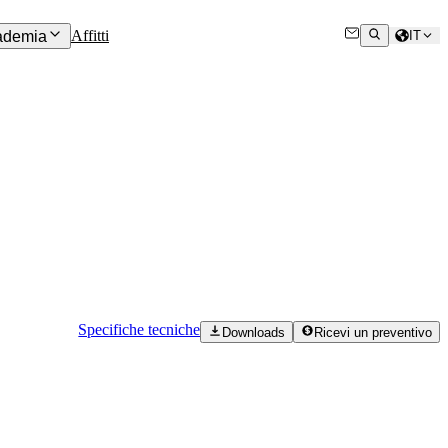
Affitti
ademia
IT
Specifiche tecniche
Downloads
Ricevi un preventivo