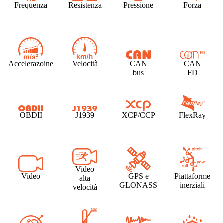
Frequenza
Resistenza
Pressione
Forza
Accelerazoine
Velocità
CAN
CAN
bus
FD
OBDII
J1939
XCP/CCP
FlexRay
Video
Video
GPS e
Piattaforme
alta
GLONASS
inerziali
velocità