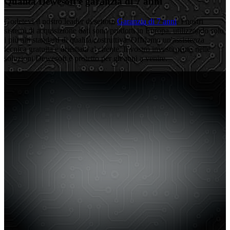
Qualità Dewesoft e garanzia di 7 anni
Godetevi il nostro leader di settore
Garanzia di 7 anni
. I nostri
sistemi di acquisizione dati sono prodotti in Europa, utilizzando solo
i più alti standard di qualità costruttiva. Offriamo un'assistenza
tecnica gratuita e orientata al cliente. Il vostro investimento nelle
soluzioni Dewesoft è protetto per gli anni a venire.