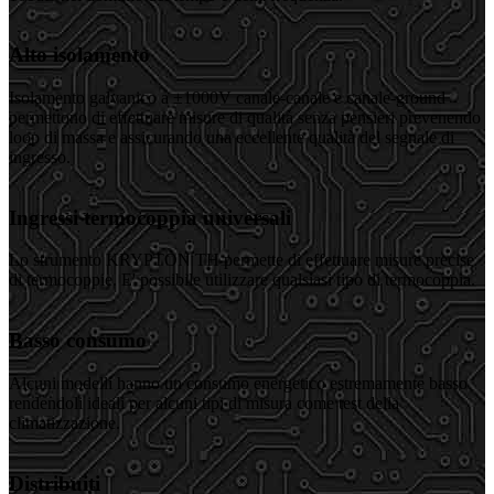
Alto isolamento
Isolamento galvanico a ±1000V canale-canale e canale-ground
permettono di effettuare misure di qualità senza pensieri prevenendo
loop di massa e assicurando una eccellente qualità del segnale di
ingresso.
Ingressi termocoppia universali
Lo strumento KRYPTON TH permette di effettuare misure precise
di termocoppie. E' possibile utilizzare qualsiasi tipo di termocoppia.
Basso consumo
Alcuni modelli hanno un consumo energetico estremamente basso
rendendoli ideali per alcuni tipi di misura come test della
climatizzazione.
Distribuiti