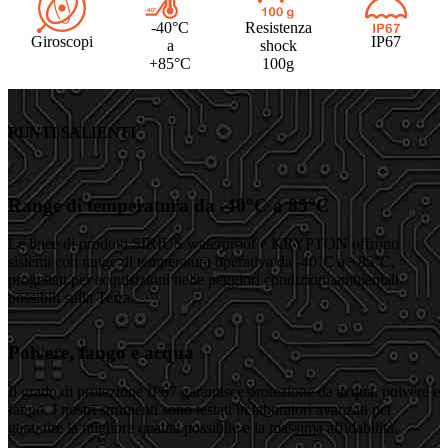
-40°C
Resistenza
Giroscopi
IP67
a
shock
+85°C
100g
PUNTI SALIENTI
Range di temperatura da -40°C a 85°C
Le linee di prodotti SIRIUS waterproof e KRYPTON offrono
sistemi con range di temperatura operativa da -40°C a +85°C,
progettati per acquisizioni nelle peggiori condizioni ambientali
possibili sulla Terra.
Polvere, fango e acqua
Il grado di protezione IP67 garantisce protezione da acqua, polvere e
fango. I nostri strumenti sono testati in laboratori avanzati per
garantire la migliore qualità possibile e la massima affidabilità.