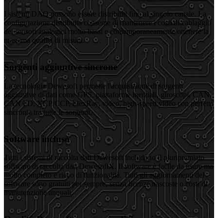
I sistemi DAQ possono essere distribuiti fino al singolo canale. La
configurazione distribuita consente di mantenere i costi di cablaggio
dei sensori analogici molto bassi e contemporaneamente ottenere la
massima qualità di misura.
Sorgenti aggiuntive sincrone
La tecnologia Dewesoft permette l'acquisizione di sorgenti
aggiuntive di dati come GPS, piattaforme inerziali, giroscopi, CAN,
CAN FD, XCP/CCP, FlexRay, video, high-speed video con perfetta
sincronia tra tutte le sorgenti.
Software incluso
Tutti i sistemi di raccolta dati Dewesoft includono il pluripremiato
software di raccolta dati DewesoftX. Il software è facile da usare ma
molto completo e ricco di funzionalità. Tutti gli aggiornamenti del
software sono gratuiti per sempre, senza licenze nascoste o costi di
manutenzione annuali.