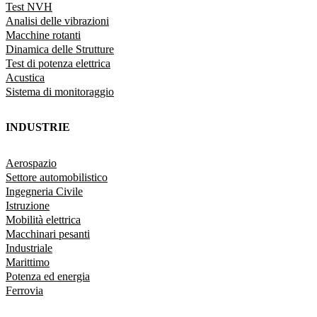
Test NVH
Analisi delle vibrazioni
Macchine rotanti
Dinamica delle Strutture
Test di potenza elettrica
Acustica
Sistema di monitoraggio
INDUSTRIE
Aerospazio
Settore automobilistico
Ingegneria Civile
Istruzione
Mobilità elettrica
Macchinari pesanti
Industriale
Marittimo
Potenza ed energia
Ferrovia