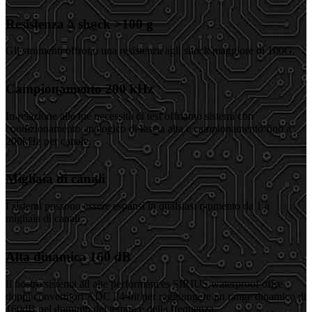
Resistenza a shock >100 g
Gli strumenti offrono una resistenza agli shock maggiore di 100G.
Campionamento 200 kHz
In relazione alle tue necessità di test offriamo sistemi con
condizionamento analogico di fascia alta e campionamento fino a
200kHz per canale.
Migliaia di canali
I sistemi possono essere espansi in qualsiasi momento da 1 a
migliaia di canali.
Alta dinamica 160 dB
Il nostro sistema ad alte performances SIRIUS waterproof offre
doppi convertitori ADC 24-bit per raggiungere un range dinamico di
160dB nel dominio del tempo e della frequenza.