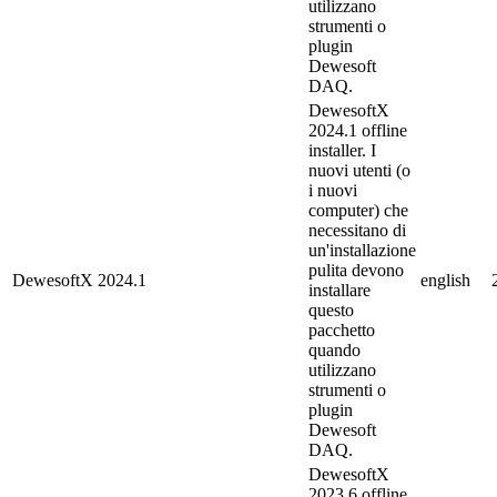
utilizzano
strumenti o
plugin
Dewesoft
DAQ.
DewesoftX
2024.1 offline
installer. I
nuovi utenti (o
i nuovi
computer) che
necessitano di
un'installazione
pulita devono
DewesoftX 2024.1
english
installare
questo
pacchetto
quando
utilizzano
strumenti o
plugin
Dewesoft
DAQ.
DewesoftX
2023.6 offline