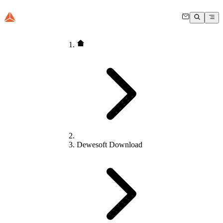
Dewesoft Download