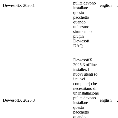
pulita devono
DewesoftX 2026.1
english
installare
questo
pacchetto
quando
utilizzano
strumenti o
plugin
Dewesoft
DAQ.
DewesoftX
2025.3 offline
installer. I
nuovi utenti (o
i nuovi
computer) che
necessitano di
un'installazione
pulita devono
DewesoftX 2025.3
english
installare
questo
pacchetto
quando