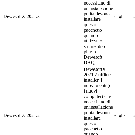
necessitano di
un'installazione
pulita devono
DewesoftX 2021.3
english
installare
questo
pacchetto
quando
utilizzano
strumenti o
plugin
Dewesoft
DAQ.
DewesoftX
2021.2 offline
installer. I
nuovi utenti (o
i nuovi
computer) che
necessitano di
un'installazione
pulita devono
DewesoftX 2021.2
english
installare
questo
pacchetto
quando