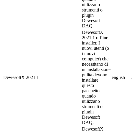
utilizzano
strumenti o
plugin
Dewesoft
DAQ.
DewesoftX
2021.1 offline
installer. I
nuovi utenti (o
i nuovi
computer) che
necessitano di
un'installazione
pulita devono
DewesoftX 2021.1
english
installare
questo
pacchetto
quando
utilizzano
strumenti o
plugin
Dewesoft
DAQ.
DewesoftX