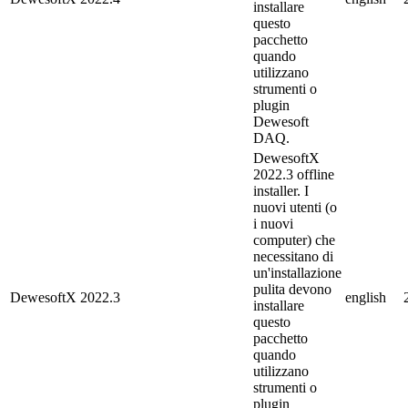
installare
questo
pacchetto
quando
utilizzano
strumenti o
plugin
Dewesoft
DAQ.
DewesoftX
2022.3 offline
installer. I
nuovi utenti (o
i nuovi
computer) che
necessitano di
un'installazione
pulita devono
DewesoftX 2022.3
english
installare
questo
pacchetto
quando
utilizzano
strumenti o
plugin