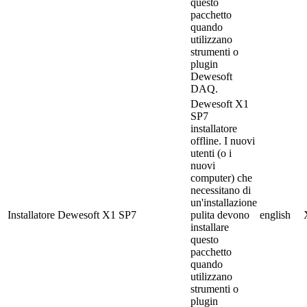
questo
pacchetto
quando
utilizzano
strumenti o
plugin
Dewesoft
DAQ.
Dewesoft X1
SP7
installatore
offline. I nuovi
utenti (o i
nuovi
computer) che
necessitano di
un'installazione
Installatore Dewesoft X1 SP7
pulita devono
english
installare
questo
pacchetto
quando
utilizzano
strumenti o
plugin