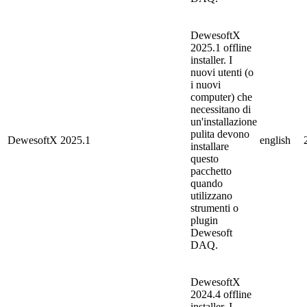
DewesoftX
2025.1 offline
installer. I
nuovi utenti (o
i nuovi
computer) che
necessitano di
un'installazione
pulita devono
DewesoftX 2025.1
english
installare
questo
pacchetto
quando
utilizzano
strumenti o
plugin
Dewesoft
DAQ.
DewesoftX
2024.4 offline
installer. I