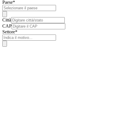
Paese
*
Città
CAP
Settore
*