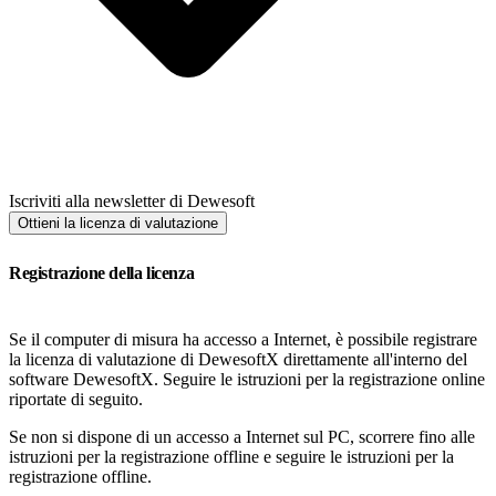
Iscriviti alla newsletter di Dewesoft
Ottieni la licenza di valutazione
Registrazione della licenza
Se il computer di misura ha accesso a Internet, è possibile registrare
la licenza di valutazione di DewesoftX direttamente all'interno del
software DewesoftX. Seguire le istruzioni per la registrazione online
riportate di seguito.
Se non si dispone di un accesso a Internet sul PC, scorrere fino alle
istruzioni per la registrazione offline e seguire le istruzioni per la
registrazione offline.