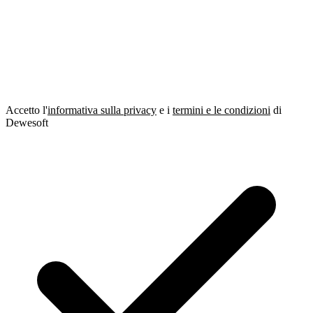
Accetto l'
informativa sulla privacy
e i
termini e le condizioni
di
Dewesoft