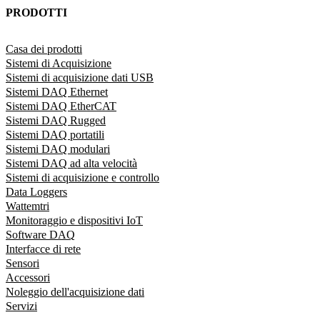
PRODOTTI
Casa dei prodotti
Sistemi di Acquisizione
Sistemi di acquisizione dati USB
Sistemi DAQ Ethernet
Sistemi DAQ EtherCAT
Sistemi DAQ Rugged
Sistemi DAQ portatili
Sistemi DAQ modulari
Sistemi DAQ ad alta velocità
Sistemi di acquisizione e controllo
Data Loggers
Wattemtri
Monitoraggio e dispositivi IoT
Software DAQ
Interfacce di rete
Sensori
Accessori
Noleggio dell'acquisizione dati
Servizi