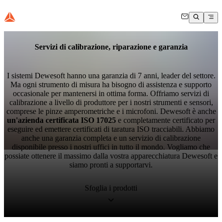
Servizi di calibrazione, riparazione e garanzia
I sistemi Dewesoft hanno una garanzia di 7 anni, leader del settore.
Ma ogni strumento di misura ha bisogno di assistenza e supporto
occasionale per mantenersi in ottima forma. Offriamo servizi di
calibrazione a livello di produttore per i nostri strumenti e sensori,
comprese le pinze amperometriche e i microfoni. Dewesoft è anche
un'azienda certificata ISO 17025
e completamente certificato per
eseguire ed emettere certificati di taratura ISO tracciabili. Abbiamo
anche una garanzia completa e un servizio di calibrazione
disponibile presso i nostri uffici in tutto il mondo. Vogliamo che
possiate ottenere il massimo dalla vostra apparecchiatura Dewesoft e
siamo pronti a supportarvi.
Sfoglia i prodotti