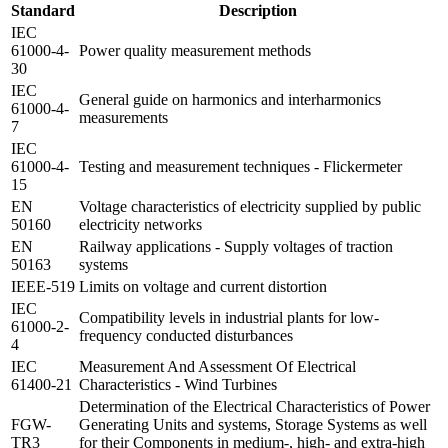
Standard
Description
IEC 
61000-4-
Power quality measurement methods
30
IEC 
General guide on harmonics and interharmonics 
61000-4-
measurements
7
IEC 
61000-4-
Testing and measurement techniques - Flickermeter
15
EN 
Voltage characteristics of electricity supplied by public 
50160
electricity networks
EN 
Railway applications - Supply voltages of traction 
50163
systems
IEEE-519
Limits on voltage and current distortion
IEC 
Compatibility levels in industrial plants for low-
61000-2-
frequency conducted disturbances
4
IEC 
Measurement And Assessment Of Electrical 
61400-21
Characteristics - Wind Turbines
Determination of the Electrical Characteristics of Power 
FGW-
Generating Units and systems, Storage Systems as well 
TR3
for their Components in medium-, high- and extra-high 