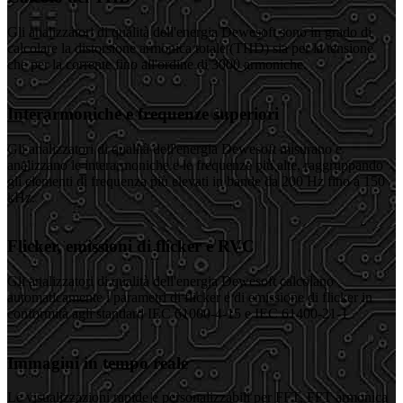
Gli analizzatori di qualità dell'energia Dewesoft sono in grado di
calcolare la distorsione armonica totale (THD) sia per la tensione
che per la corrente fino all'ordine di 3000 armoniche.
Interarmoniche e frequenze superiori
Gli analizzatori di qualità dell'energia Dewesoft misurano e
analizzano le interarmoniche e le frequenze più alte, raggruppando
gli elementi di frequenza più elevati in bande da 200 Hz fino a 150
kHz.
Flicker, emissioni di flicker e RVC
Gli analizzatori di qualità dell'energia Dewesoft calcolano
automaticamente i parametri di flicker e di emissione di flicker in
conformità agli standard IEC 61000-4-15 e IEC 61400-21-1
Immagini in tempo reale
Le visualizzazioni rapide e personalizzabili per FFT, FFT armonica