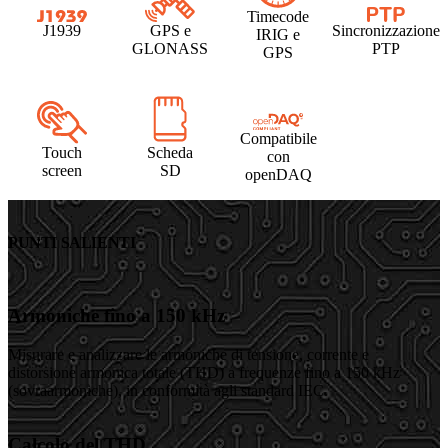
Timecode
J1939
GPS e
Sincronizzazione
IRIG e
GLONASS
PTP
GPS
Compatibile
Touch
Scheda
con
screen
SD
openDAQ
PUNTI SALIENTI
Armoniche fino a 150 kHz
Misurare e analizzare le armoniche di tensione, corrente e
distorsione armonica totale (THD) a frequenze fino a 150 kHz
(sovraarmoniche), in conformità agli standard IEC.
Calcolo del THD