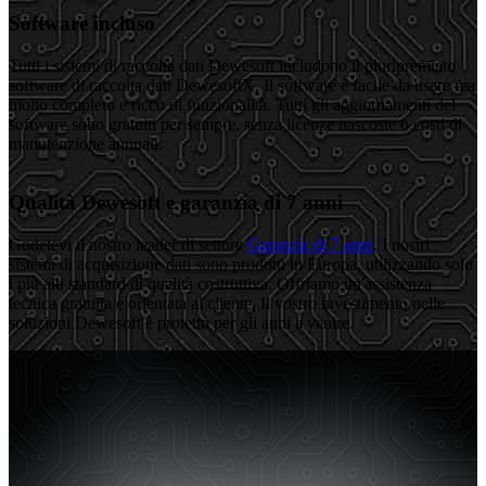
Software incluso
Tutti i sistemi di raccolta dati Dewesoft includono il pluripremiato
software di raccolta dati DewesoftX. Il software è facile da usare ma
molto completo e ricco di funzionalità. Tutti gli aggiornamenti del
software sono gratuiti per sempre, senza licenze nascoste o costi di
manutenzione annuali.
Qualità Dewesoft e garanzia di 7 anni
Godetevi il nostro leader di settore
Garanzia di 7 anni
. I nostri
sistemi di acquisizione dati sono prodotti in Europa, utilizzando solo
i più alti standard di qualità costruttiva. Offriamo un'assistenza
tecnica gratuita e orientata al cliente. Il vostro investimento nelle
soluzioni Dewesoft è protetto per gli anni a venire.