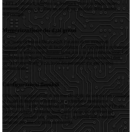
e FFT a cascata forniscono un feedback visivo in tempo reale,
rendendo questa soluzione un eccellente monitor della qualità
dell'energia.
Memorizzazione dei dati grezzi
Il software di misura DewesoftX è dotato di un motore di
elaborazione del segnale di facile utilizzo. La matematica può essere
eseguita in tempo reale durante la misura o in post-elaborazione. Gli
analizzatori di qualità dell'energia Dewesoft memorizzano i dati
grezzi, consentendo il ricalcolo dei parametri durante la post-
elaborazione.
Configurazioni flessibili
Offriamo configurazioni di sistema flessibili, da sistemi con centinaia
di canali di ingresso a sistemi con architettura modulare e
distribuibile, facile connettività di rete e sincronizzazione PTP. Per
l'uso sul campo, forniamo analizzatori di qualità dell'energia
compatti e portatili con display, CPU, memoria dati e batterie
integrate per una completa autonomia.