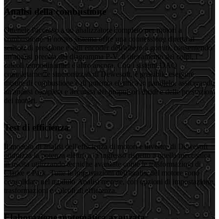
Analisi della combustione
Ottenete l'accesso a un analizzatore completo per motori a
combustione. Il nostro sistema offre una connessione diretta ai
sensori di pressione e agli encoder dell'albero a gomiti, consentendo
un'analisi precisa del diagramma P-V, il rilevamento dei colpi, i
calcoli termodinamici e altro ancora. Con i sistemi DAQ
completamente sincronizzati di Dewesoft, è possibile eseguire
misure di combustione e di potenza elettrica in parallelo, assicurando
un'analisi completa e accurata dei propulsori ibridi e delle prestazioni
dei motori.
Test di efficienza
Il modulo di analisi dell'efficienza di motori e inverter di Dewesoft
ottimizza la potenza elettrica in ingresso rispetto a quella meccanica
in uscita utilizzando tecniche avanzate come le trasformazioni di
Clarke e Park. Tutte le impostazioni dell'analisi del motore sono
consolidate nel modulo Analisi motore, con opzioni di impostazione,
trasformazioni e calcoli di efficienza.
Elaborazione matematica avanzata