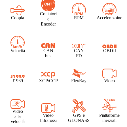
Contatori
Coppia
RPM
Accelerazoine
e
Encoder
Velocità
CAN
CAN
OBDII
bus
FD
J1939
XCP/CCP
FlexRay
Video
Video
Video
GPS e
Piattaforme
alta
Infrarossi
GLONASS
inerziali
velocità