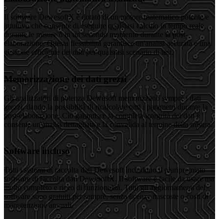
Il software DewesoftX è dotato di un motore matematico potente e
intuitivo che consente di eseguire qualsiasi calcolo in tempo reale
durante le misure o in un secondo momento durante la post-
elaborazione. Questa flessibilità garantisce un'analisi accurata e una
gestione efficiente dei dati per qualsiasi scenario di test.
Memorizzazione dei dati grezzi
Gli analizzatori di potenza Dewesoft memorizzano sempre i dati
grezzi, dando la possibilità di ricalcolare tutti i parametri durante la
post-elaborazione. Ciò garantisce la completa integrità dei dati e
consente un'analisi dettagliata e la convalida al termine della misura.
Software incluso
Tutti i sistemi di raccolta dati Dewesoft includono il pluripremiato
software di raccolta dati DewesoftX. Il software è facile da usare ma
molto completo e ricco di funzionalità. Tutti gli aggiornamenti del
software sono gratuiti per sempre, senza licenze nascoste o costi di
manutenzione annuali.