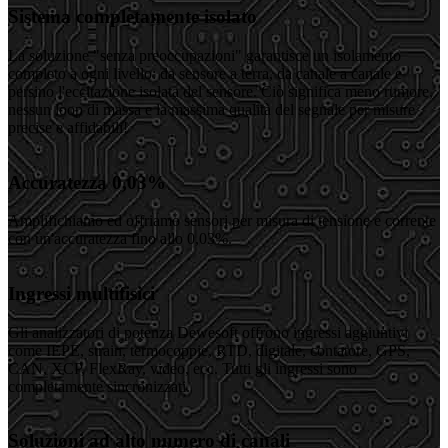
Sistema completamente isolato
La soluzione "senza preoccupazioni" garantisce un isolamento
completo a ogni livello: da sensore a terra, da canale a canale e
persino l'eccitazione isolata del sensore. Ciò significa meno rumore,
nessun loop di massa e la massima qualità del segnale per misure
precise e affidabili!
Accuratezza 0,03%
Amplifichiamo ed offriamo sensori per misura di tensione e corrente
con un'accuratezza fino allo 0,03%.
Ingressi multifisici
Gli analizzatori di potenza Dewesoft offrono ingressi aggiuntivi
come IEPE, strain, termocoppie, RTD, digitale, contatore, GPS,
CAN, XCP, FlexRay, video, ecc. Tutti gli ingressi sono
completamente sincronizzati.
Soluzioni ad alto numero di canali