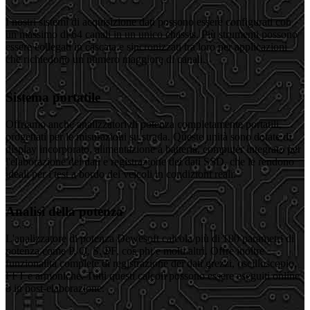
I nostri sistemi di acquisizione dati possono essere configurati con
un massimo di 64 canali in un unico chassis. Più strumenti possono
essere collegati in cascata e sincronizzati tra loro per applicazioni
che richiedono un numero maggiore di canali.
Sistema portatile
Offriamo anche analizzatori di potenza completamente portatili,
progettati per le misurazioni su strada. Queste unità sono dotate di
display incorporato, alimentazione a batteria, computer integrato per
l'elaborazione dei dati e registrazione dei dati SSD, che le rendono
ideali per i test a bordo dei veicoli in condizioni reali.
Analisi della potenza
L'analizzatore di potenza Dewesoft calcola più di 100 parametri di
potenza come P, Q, S, PF, cos phi e molti altri. Offre inoltre
funzionalità complete di registrazione dei dati grezzi, oscilloscopio,
FFT e armoniche. Tutti questi calcoli possono essere eseguiti online
o in post-elaborazione.