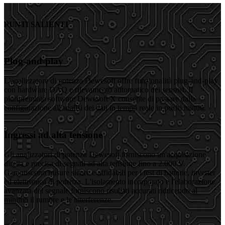
PUNTI SALIENTI
Plug-and-play
L'analizzatore di potenza Dewesoft offre funzionalità plug-and-play
con hardware DAQ e rilevamento automatico dei sensori. Il
pluripremiato software Dewesoft X consente di passare dalla
configurazione all'analisi dei dati in tempo reale in pochi minuti.
Ingressi ad alta tensione
Gli analizzatori di potenza Dewesoft forniscono un'acquisizione
diretta e precisa di segnali ad alta tensione fino a 2.000 V.
Garantiscono misure sicure e affidabili per i test di batterie, inverter
ed elettronica di potenza. L'isolamento incorporato e l'elaborazione
avanzata del segnale forniscono risultati accurati riducendo al
minimo il rumore e le interferenze.