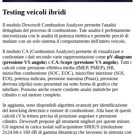
Testing veicoli ibridi
Il modulo Dewesoft Combustion Analyzer permette l'analisi
dettagliata del processo di combustione. Tale analisi è perfettamente
sincronizzata con le analisi di potenza elettrica e permette perciò di
studiare con un solo sistema il comportamento dell'intero veicolo.
Il modulo CA (Combustion Analyzer) permette di visualizzare e
confrontare i dati secondo varie rappresentazioni come
pV-diagram
(
pressione VS angolo
) o
CA-Scope
(
pressione VS angolo
). Tutti i
calcoli come pressione effettiva media (IMEP, PMEP), HR,
inizio/fine combustione (SOC, EOC), inizio/fine iniezione (SOI,
EOI), potenza indicata, pressione massima (Pmax), pressione
derivata (dp/da) sono presentati sia sotto forma di grafico che
tabellare. Possono anche essere condotte analsi statistiche per
cilindro o sul motore completo.
In aggiunta, sono disponibili algoritmi avanzati per identificazione
del knocking detection e rumore di combustione. Alla base di questi
calcoli c'è la lettura precisa di posizione angolare e pressione
cilindro. Dewesoft propone gli strumenti migliori per queste misure.
Gli ingressi in carica isolati sull'acquisitore SIRIUS (risoluzione
2x24-bit e 160 dB di gamma dinamica) che lavorano in sintonia con