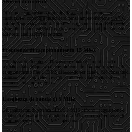
Sensori di corrente
Offriamo e supportiamo tutti i tipi di sensori di corrente, come
trasduttori di corrente a flusso zero, pinze amperometriche CA/CC,
bobine Rogowsky e shunt. Questi sensori sono sensori RMS reali
disponibili in una varietà di modelli e sono alimentati direttamente
dai nostri analizzatori di potenza.
Frequenza di campionamento 15 MS/s
L'analizzatore di potenza Dewesoft è dotato di amplificatori di
segnale ad alta frequenza di campionamento con una frequenza di
campionamento fino a 15 MS al secondo per canale. Ciò consente di
catturare transienti veloci, eventi ad alta velocità e analisi di
frequenza ad ampio raggio.
Larghezza di banda di 5 MHz
Gli analizzatori di potenza SIRUS® XHS offrono l'acquisizione e
l'analisi di una larghezza di banda di 5 MHz con una frequenza di
campionamento fino a 15 MS/s per canale.