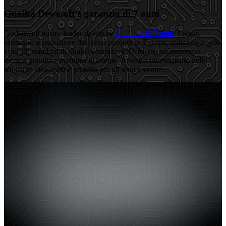
Qualità Dewesoft e garanzia di 7 anni
Godetevi il nostro leader di settore
Garanzia di 7 anni
. I nostri
sistemi di acquisizione dati sono prodotti in Europa, utilizzando solo
i più alti standard di qualità costruttiva. Offriamo un'assistenza
tecnica gratuita e orientata al cliente. Il vostro investimento nelle
soluzioni Dewesoft è protetto per gli anni a venire.