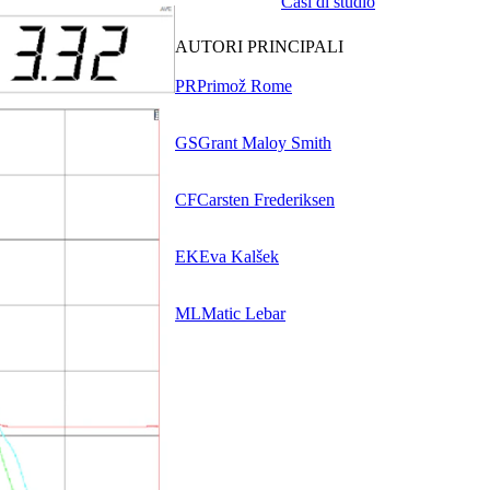
Casi di studio
AUTORI PRINCIPALI
PR
Primož Rome
GS
Grant Maloy Smith
CF
Carsten Frederiksen
EK
Eva Kalšek
ML
Matic Lebar