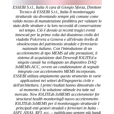
ESSEBI S.r.l., Italia A cura di Giorgio Sforza, Direttore Tecnico di ESSEBI S.r.l., Italia Il monitoraggio strutturale sta diventando sempre più comune come valido mezzo di manutenzione predittiva per valutare lo stato delle strutture e la loro necessità di conservazione nel tempo. Ciò è dovuto ai recenti tragici eventi innescati per la prima volta dal disastroso crollo del viadotto Polcevera a Genova e all'elevato livello di obsolescenza del patrimonio stradale e ferroviario nazionale italiano. Con l'introduzione di un accelerometro di tipo MEMS ad alte prestazioni, il sistema di acquisizione dati Dewesoft IOLITEd a singolo canale ha sviluppato un dispositivo DAQ 3xMEMS-ACC, ovvero un condizionatore di segnale integrato con accelerometro MEMS incorporato. ESSEBI utilizza ampiamente questo strumento in varie applicazioni nei settori dell'ingegneria civile e dell'architettura. I primi risultati hanno dimostrato che al momento è la soluzione ottimale tra tutte sul mercato. New IOLITEdi-3xMEMS accelerometer for structural health monitoringIl nuovo accelerometro IOLITEdi-3xMEMS per il monitoraggio strutturale I principali enti gestori stradali e ferroviari in Italia - ASPI, ANAS, RFI, ecc. – pubblicano sempre più bandi relativi alla diagnostica delle infrastrutture e al monitoraggio strutturale, con l'obiettivo ultimo di coprire l'intero territorio nazionale di loro competenza con tali servizi. Il contesto in termini di opportunità di lavoro nel settore sta diventando molto più interessante ed è per questo che molti operatori si stanno attivando con tutti i mezzi disponibili. Tuttavia, pochi dimostrano di avere esperienza nel campo, molti sono addirittura improvvisati e spesso riciclati dalle più svariate attività lavorative, magari coinvolte nella crisi produttiva. In questo panorama, diverse aziende si sono buttate a capofitto nella produzione di sistemi di acquisizione modulari, partendo, molto spesso, da precedenti esperienze non molto significative, soprattutto nel campo dei controlli e delle misure. La caratteristica dominante di questi sistemi elettronici emergenti, che viene presa come pretesto e come elemento distintivo ed indicativo di migliori prestazioni, è quasi sempre la trasmissione wireless del segnale, che se va bene per misure statiche, con una quantità di dati decisamente trascurabile, non è per niente adatta a quelle dinamiche. Anche con frequenze di campionamento non proibitive i consumi sono talmente elevati da rendere inevitabile l'alimentazione da rete e, a questo punto, lo stesso cavo di alimentazione può essere utilizzato per trasportare il segnale con conseguente maggiore sicurezza nella trasmissione, nella sincronizzazione e soprattutto nel rispetto delle indicazioni della Comunità Europea. Dal 1992 ESSEBI S.r.l. opera principalmente nel settore dei servizi di ingegneria strutturale. Competenza specifica dell'azienda è l'implementazione di sistemi di monitoraggio statico o dinamico sia su strutture civili che su opere architettoniche, ma anche l'esecuzione di controlli generali non distruttivi e l’attività di diagnostica su manufatti in cemento armato e precompresso, acciaio, muratura e legno. ESSEBI quindi opera nel settore del monitoraggio da quasi trent'anni e si è rivolta a Dewesoft per la sua affidabilità. Dewesoft, infatti, pur non disponendo subito di un prodotto in grado di soddisfare le esigenze specifiche richieste, ha prontamente avviato uno sviluppo mirato partendo da soluzioni simili, già ampiamente testate sul mercato. Progetti Iniziali di Monitoraggio dei Cavalcavia A fine 2017 ESSEBI è stata coinvolta nella realizzazione di sistemi di monitoraggio dinamico su quattro cavalcavia autostradali in Emilia Romagna. Il primo di questi è stato il cavalcavia in Val d'Enza, sull'autostrada A1 che era considerato un impianto pilota e doveva essere costruito con estrema urgenza. ESSEBI è stata costretta a rivolgersi a chi sul mercato disponeva di apparecchiature idonee al monitoraggio e, soprattutto, a prezzi decisamente competitivi, capaci di rispettare il ristretto budget messo a disposizione. Intrados of the Val d’Enza overpass on the A1 motorway Figura 1. Itradosso del cavalcavia della Val d'Enza sull'autostrada A1 La soluzione più rapida e chiaramente più efficace è stata quella di contattare un’azienda da poco esistente sul mercato e proveniente da altro settore. Tuttavia, l'esperienza è stata completamente infruttuosa a causa della totale inaffidabilità della strumentazione e dell'assoluta mancanza di software di gestione. L'unico aspetto positivo è stato che fortunatamente le ricorrenti falle di questo primo tentativo si sono rivelate nell’immediato. Questo ha dato ad ESSEBI la possibilità di cambiare immediatamente rotta a partire dal termine dell'installazione del primo impianto e muoversi verso altri lidi. Di fronte a ripetuti tentativi di intervento con scarso successo, infatti, non restava che rivolgersi ad un altro fornitore. La scelta vincente è stata proprio quella di fare riferimento a Dewesoft. Dewesoft non aveva ancora una soluzione completa pronta, ma la sua indiscutibile credibilità aziendale, la serietà e la possibilità di creare uno sviluppo dedicato in un tempo relativamente breve le hanno dato il vantaggio di essere selezionata. La Concezione del 3xMEMS-ACC Un pranzo di lavoro avvenuto a pochi passi dalla sede ESSEBI di Roma è stata l'occasione per discutere della situazione con il rappresentante Dewesoft in Italia. In pochi giorni, la sfida è stata accettata con notevole entusiasmo e si è trasformata in un serio sviluppo di prototipi. Thus, begins the adventure aimed at developing an accelerometric acquisition module, with a built-in MEMS transducer (MEMS - Micro-ElectroMechanical System) based on Dewesoft’s general-purpose single-channel data acquisition device called IOLITEd-3xMEMS. È iniziata così l'avventura finalizzata allo sviluppo di un modulo di acquisizione accelerometrico, con un trasduttore MEMS incorporato (MEMS - Micro-ElectroMechanical System) basato sul dispositivo di acquisizione dati a canale singolo di Dewesoft IOLITEd-3xMEMS. Transformation of a generic MonoDAQ module into an E-gMeter standalone moduleFigura 3. Trasformazione di un modulo MonoDAQ generico in un modulo autonomo E-gMeter. Dopo un paio di mesi è stato preparato un prototipo con un chip MEMS e la sperimentazione è stata avviata con una sola integrazione di un altro chip di una azienda alternativa di semi conduttori per ottimizzare il risultato in termini di rapporto segnale/rumore. I risultati sono stati eccellenti e nel giro di altri due mesi si sono ottenuti i primi prototipi funzionanti e testati rispondenti ai requisiti selezionati con una densità di rumore spettrale non superiore a 25 µg / √Hz. Sorry, your browser doesn't support embedded videos. Prestazioni di rumore sismico - Con una densità di rumore spettrale di soli 25 µg/√Hz e 100 µg di rumore residuo ad una larghezza di banda 50 Hz, il MonoDAQ-E-gMeter è una soluzione conveniente per le misure sismiche. Il registratore FFT raffigurato sotto mostra il rumore residuo dei tre assi alla frequenza di campionamento di 100 S/s. Sorry, your browser doesn't support embedded videos. Anche se il MonoDAQ-E-gMeter misura l'accelerazione, può anche essere utilizzato per misurare con precisione lo spostamento integrando l'accelerazione due volte e applicando un filtraggio appropriato. Il compito è semplice grazie all'ambiente software DewesoftX. Nell'esperimento lo spostamento lineare viene misurato direttamente con un sensore di distanza laser e calcolato anche dall'accelerazione misurata. I risultati mostrano una grande precisione ance a bassa frequenza 1.5 Hz. I requisiti sono stati imposti da ESSEBI e basati sul presupposto che il modulo avrebbe dovuto identificare il rumore ambientale a cui edifici e infrastrutture sono soggetti a buona risoluzione. Il prodotto è stato chiamato MonoDAQ-E-gMeter, con la "E" che denota la sua interfaccia EtherCAT e "g" che sta per ciò che misura: accelerazione in gees. Oggi il dispositivo è venduto sotto la famiglia di sistemi di acquisizione dati Dewesoft IOLITEd (IOLITEdi-3xMEMS-ACC). L'azienda ha deciso che questa è la strategia migliore per affrontare il mercato mondiale del monitoraggio strutturale. La splendida avventura ha inizio finalmente con l'installazione dei nuovi sistemi DAQ nei restanti tre cavalcavia nella Val d’Enza con una completa sostituzione dei vecchi sistemi utilizzati, che di fatto non hanno mai funzionato correttamente. Overpass of Casalecchio A1The overpass Cesena Nord A14Figure 4. Il Cavalcavia di Casalecchio (A1) Figure 5. Il Cavalcavia di Cesena Nord (A14) Da quel momento si sono susseguite numerose installazioni che hanno coinvolto le più varie tipologie di manufatti nel campo delle costruzioni civili, delle infrastrutture e delle opere architettoniche. Il Sistema di Monitoraggio Strutturale della Fiera di Milano a Rho I sistemi di monitoraggio installati nel Centro Servizi e nel Padiglione 13 della Fiera di Milano hanno lo scopo di avviare registrazioni di trigger al verificarsi di gravi eventi atmosferici (neve, vento, ecc.). In questo caso i sensori, opportunamente tarati in alta temperatura, hanno l'ulteriore scopo di effettuare registrazioni di vibrazioni rotazionali statiche con precisioni dell'ordine del centesimo di grado, fungendo a tutti gli effetti da servoinclinometri. La struttura del Centro Servizi oggetto di indagine è costituita da un'onda di copertura di 54.000 mq di vetro imbullonata ad una struttura reticolare in acciaio poggiante su un sistema di colonne in acciaio modulari a distanza. La "vela" è larga oltre 30 metri e lunga un chilometro e mezzo e taglia l'asse centrale del quartiere fieristico collegando le porte est e ovest della Fiera. Il punto più alto raggiunge i 35 m di altezza. Abbiamo scelto di misurare le accelerazioni di una nervatura del telaio in acciaio che sostiene l'intera struttura. Vie