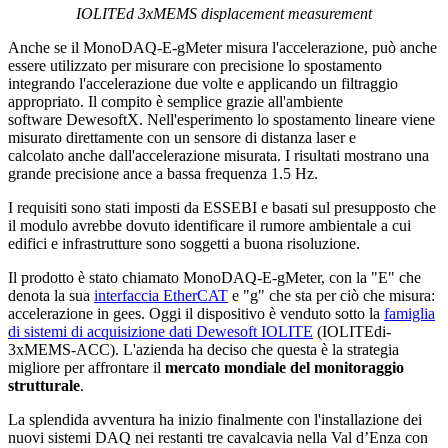
IOLITEd 3xMEMS displacement measurement
Anche se il MonoDAQ-E-gMeter misura l'accelerazione, può anche
essere utilizzato per misurare con precisione lo spostamento
integrando l'accelerazione due volte e applicando un filtraggio
appropriato. Il compito è semplice grazie all'ambiente
software DewesoftX. Nell'esperimento lo spostamento lineare viene
misurato direttamente con un sensore di distanza laser e
calcolato anche dall'accelerazione misurata. I risultati mostrano una
grande precisione ance a bassa frequenza 1.5 Hz.
I requisiti sono stati imposti da ESSEBI e basati sul presupposto che
il modulo avrebbe dovuto identificare il rumore ambientale a cui
edifici e infrastrutture sono soggetti a buona risoluzione.
Il prodotto è stato chiamato MonoDAQ-E-gMeter, con la "E" che
denota la sua
interfaccia EtherCAT
e "g" che sta per ciò che misura:
accelerazione in gees. Oggi il dispositivo è venduto sotto la
famiglia
di sistemi di acquisizione dati Dewesoft IOLITE
(IOLITEdi-
3xMEMS-ACC). L'azienda ha deciso che questa è la strategia
migliore per affrontare il
mercato mondiale del monitoraggio
strutturale
.
La splendida avventura ha inizio finalmente con l'installazione dei
nuovi sistemi DAQ nei restanti tre cavalcavia nella Val d’Enza con