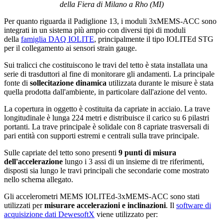
della Fiera di Milano a Rho (MI)
Per quanto riguarda il Padiglione 13, i moduli 3xMEMS-ACC sono
integrati in un sistema più ampio con diversi tipi di moduli
della
famiglia DAQ IOLITE
, principalmente il tipo IOLITEd STG
per il collegamento ai sensori strain gauge.
Sui tralicci che costituiscono le travi del tetto è stata installata una
serie di trasduttori al fine di monitorare gli andamenti. La principale
fonte di
sollecitazione dinamica
utilizzata durante le misure è stata
quella prodotta dall'ambiente, in particolare dall'azione del vento.
La copertura in oggetto è costituita da capriate in acciaio. La trave
longitudinale è lunga 224 metri e distribuisce il carico su 6 pilastri
portanti. La trave principale è solidale con 8 capriate trasversali di
pari entità con supporti estremi e centrali sulla trave principale.
Sulle capriate del tetto sono presenti
9 punti di misura
dell'accelerazione
lungo i 3 assi di un insieme di tre riferimenti,
disposti sia lungo le travi principali che secondarie come mostrato
nello schema allegato.
Gli accelerometri MEMS IOLITEd-3xMEMS-ACC sono stati
utilizzati per
misurare accelerazioni e inclinazioni
. Il
software di
acquisizione dati DewesoftX
viene utilizzato per: