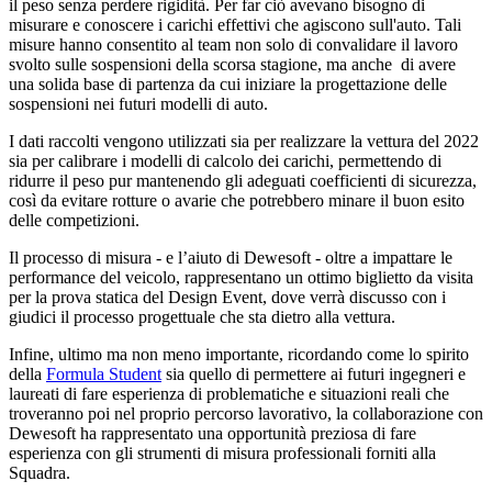
il peso senza perdere rigidità. Per far ciò avevano bisogno di
misurare e conoscere i carichi effettivi che agiscono sull'auto. Tali
misure hanno consentito al team non solo di convalidare il lavoro
svolto sulle sospensioni della scorsa stagione, ma anche di avere
una solida base di partenza da cui iniziare la progettazione delle
sospensioni nei futuri modelli di auto.
I dati raccolti vengono utilizzati sia per realizzare la vettura del 2022
sia per calibrare i modelli di calcolo dei carichi, permettendo di
ridurre il peso pur mantenendo gli adeguati coefficienti di sicurezza,
così da evitare rotture o avarie che potrebbero minare il buon esito
delle competizioni.
Il processo di misura - e l’aiuto di Dewesoft - oltre a impattare le
performance del veicolo, rappresentano un ottimo biglietto da visita
per la prova statica del Design Event, dove verrà discusso con i
giudici il processo progettuale che sta dietro alla vettura.
Infine, ultimo ma non meno importante, ricordando come lo spirito
della
Formula Student
sia quello di permettere ai futuri ingegneri e
laureati di fare esperienza di problematiche e situazioni reali che
troveranno poi nel proprio percorso lavorativo, la collaborazione con
Dewesoft ha rappresentato una opportunità preziosa di fare
esperienza con gli strumenti di misura professionali forniti alla
Squadra.