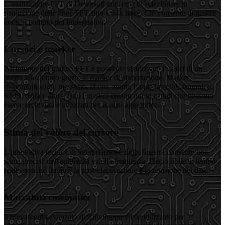
L'analizzatore FFT di Dewesoft consente di selezionare la
risoluzione delle linee FFT fino a 64k linee. Ciò consente di gestire
anche i compiti più impegnativi.
Cursori e marker
All'interno del grafico FFT è possibile visulizzare i valori di un
punto selezionato grazie ai marker di elaborazione. Marker
disponibili sono: massimo, libero, zoom, banda laterale, armonico,
RMS, delta e altro. Tutti i marker creano nuovi canali che possono
essere archiviati e utilizzati per analisi aggiuntive.
Stima del valore del cursore
L'innovativa tecnica di interpolazione della finestra consente una
stima precisa dell'ampiezza e della frequenza. Disponibile in tempo
reale, nonché durante la post-elaborazione e la revisione dei dati.
Marcatori cinematici
il rilevamento avanzato dell'inviluppo viene utilizzato per