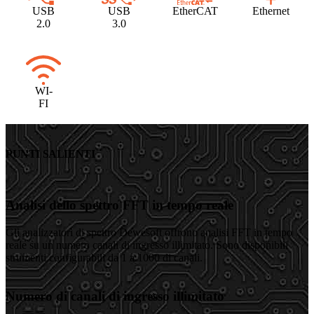
USB
USB
EtherCAT
Ethernet
2.0
3.0
WI-
FI
PUNTI SALIENTI
Analisi dello spettro FFT in tempo reale
Gli analizzatori di spettro Dewesoft offrono analisi FFT in tempo
reale su un numero canali di ingresso illimitato. Sono disponibili
strumenti configurabili da 1 a 1000 di canali.
Numero di canali di ingresso illimitato