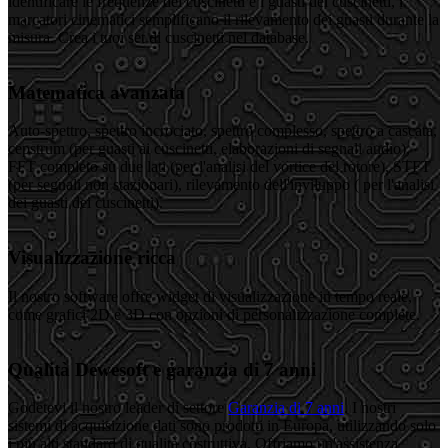
identificare le frequenze dei cuscinetti e i guasti dei cuscinetti, i
marcatori cinematici semplificano il rilevamento dei guasti durante la
misura. Crea i tuoi set di cuscinetti nel database.
Matematica avanzata
Auto-spettro, spettro incrociato, spettro complesso, spettro a cascata,
cepstrum (per guasti ai cuscinetti, elaborazioni di segnali audio),
FFT completo su due lati (per l'analisi del vortice del rotore), STFT
(per segnali non stazionari), rilevamento dell'inviluppo ( per l'analisi
dei guasti dei cuscinetti).
Visualizzazione ricca
Il nostro software offre widget di visualizzazione in tempo reale,
come grafici 2D e 3D con opzioni di personalizzazione complete.
Qualità Dewesoft e garanzia di 7 anni
Godetevi il nostro leader di settore
Garanzia di 7 anni
. I nostri
sistemi di acquisizione dati sono prodotti in Europa, utilizzando solo
i più alti standard di qualità costruttiva. Offriamo un'assistenza