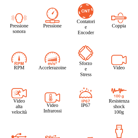
Contatori
Pressione
Pressione
Coppia
e
sonora
Encoder
Sforzo
RPM
Accelerazoine
Video
e
Stress
Video
Resistenza
Video
IP67
alta
shock
Infrarossi
velocità
100g