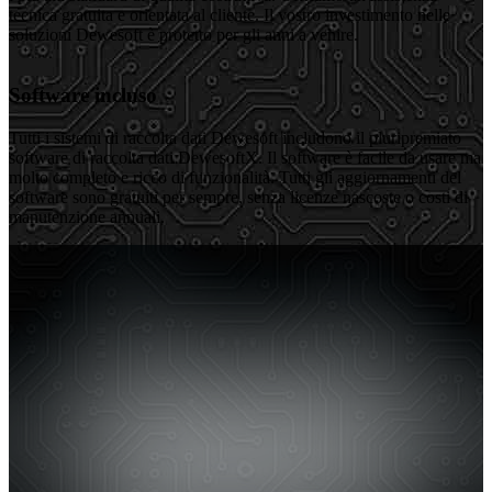
tecnica gratuita e orientata al cliente. Il vostro investimento nelle
soluzioni Dewesoft è protetto per gli anni a venire.
Software incluso
Tutti i sistemi di raccolta dati Dewesoft includono il pluripremiato
software di raccolta dati DewesoftX. Il software è facile da usare ma
molto completo e ricco di funzionalità. Tutti gli aggiornamenti del
software sono gratuiti per sempre, senza licenze nascoste o costi di
manutenzione annuali.