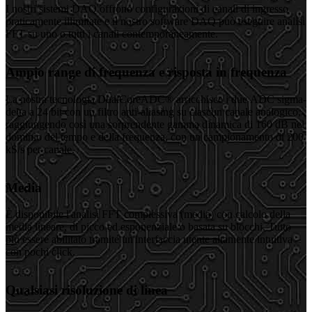
I nostri sistemi DAQ offrono configurazioni di canali di ingresso
praticamente illimitate e il nostro software DAQ può eseguire analisi
FFT su uno o tutti i canali contemporaneamente.
Ampio range di frequenza e risposta in frequenza
La nostra tecnologia DualCoreADC® arricchisce i due ADC sigma-
delta a 24 bit con un filtro anti-aliasing su ciascun canale analogico,
raggiungendo così una sorprendente gamma dinamica di 160 dB nel
dominio del tempo e della frequenza, con un campionamento di 200
kS/s per canale.
Media
È disponibile l'analisi FFT complessiva (media) con calcolo della
media lineare, di picco ed esponenziale o basata su blocchi. Tutto
più essere abilitato tramite un'interfaccia utente altamente intuitiva
con pochi click.
Qualsiasi risoluzione di linea