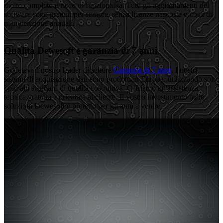
molto completo e ricco di funzionalità. Tutti gli aggiornamenti del
software sono gratuiti per sempre, senza licenze nascoste o costi di
manutenzione annuali.
Qualità Dewesoft e garanzia di 7 anni
Godetevi il nostro leader di settore
Garanzia di 7 anni
. I nostri
sistemi di acquisizione dati sono prodotti in Europa, utilizzando solo
i più alti standard di qualità costruttiva. Offriamo un'assistenza
tecnica gratuita e orientata al cliente. Il vostro investimento nelle
soluzioni Dewesoft è protetto per gli anni a venire.