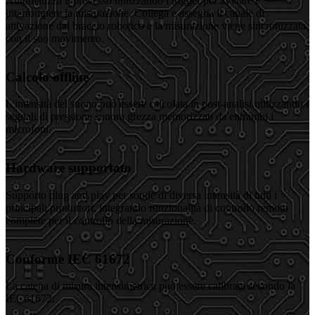
Automatizza il processo utilizzando i trigger per avviare e
interrompere la misurazione. Collega e assegna il canale di
attivazione dal braccio robotico e la misurazione viene sincronizzata
con il suo movimento.
Calcolo offline
L'intensità del suono può essere calcolata in post-analisi utilizzando i
segnali di pressione sonora grezza memorizzati da entrambi i
microfoni.
Hardware supportato
Supporto plug and play per sonde di diversa intensità di tutti i
principali produttori, integrando funzionalità di controllo remoto
complete per il controllo della misurazione.
Conforme IEC 61672
La catena di misura intensimetrica può essere calibrata secondo la
IEC61672.