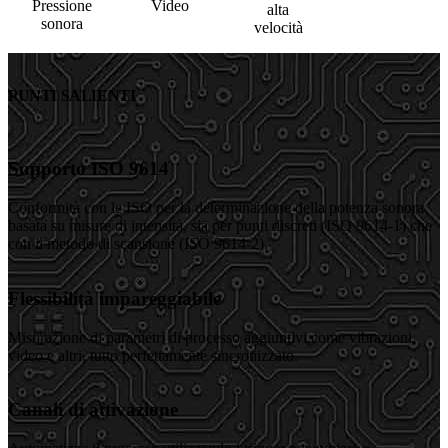
Pressione
Video
alta
sonora
velocità
PUNTI SALIENTI
Supporto ISO 9614
Conformità con le ISO per la determinazione della potenza sonora
basata su misure di intensità, sia per punti discreti (ISO 9614-1) che
con il metodo di scansione (ISO 9614-2).
Flessibilità impareggiabile
Misurazione di parametri di processo aggiuntivi come vibrazioni,
video e altri, tutto perfettamente sincronizzato.
Canali di attivazione