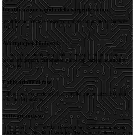
Identificazione rapida della sorgente sonora
Identifica facilmente le sorgenti di rumore con un'interfaccia facile
da usare.
Adattato per l'industria
L'assenza di un ambiente speciale lo rende perfetto per misurare
grandi refrigeratori, trasformatori e altre applicazioni industriali su
larga scala.
Calibrazione di fase
Calibrazione e correzione di fase semplici e automatizzate con un
solo clic del pulsante.
Software incluso
Tutti i sistemi di raccolta dati Dewesoft includono il pluripremiato
software di raccolta dati DewesoftX. Il software è facile da usare ma