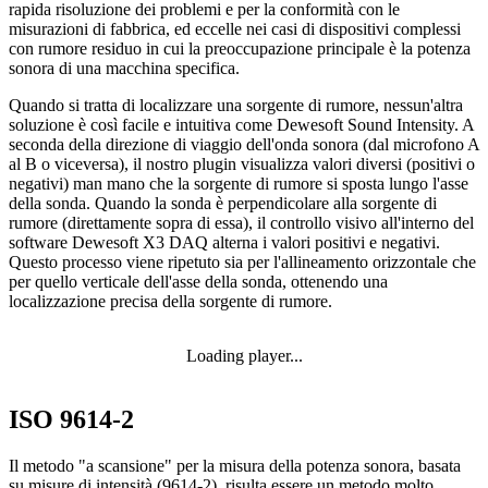
rapida risoluzione dei problemi e per la conformità con le
misurazioni di fabbrica, ed eccelle nei casi di dispositivi complessi
con rumore residuo in cui la preoccupazione principale è la potenza
sonora di una macchina specifica.
Quando si tratta di localizzare una sorgente di rumore, nessun'altra
soluzione è così facile e intuitiva come Dewesoft Sound Intensity. A
seconda della direzione di viaggio dell'onda sonora (dal microfono A
al B o viceversa), il nostro plugin visualizza valori diversi (positivi o
negativi) man mano che la sorgente di rumore si sposta lungo l'asse
della sonda. Quando la sonda è perpendicolare alla sorgente di
rumore (direttamente sopra di essa), il controllo visivo all'interno del
software Dewesoft X3 DAQ alterna i valori positivi e negativi.
Questo processo viene ripetuto sia per l'allineamento orizzontale che
per quello verticale dell'asse della sonda, ottenendo una
localizzazione precisa della sorgente di rumore.
Loading player...
ISO 9614-2
Il metodo "a scansione" per la misura della potenza sonora, basata
su misure di intensità (9614-2), risulta essere un metodo molto