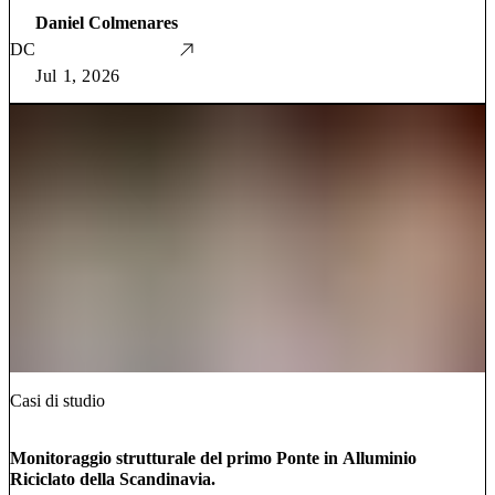
Daniel Colmenares
DC
Jul 1, 2026
Casi di studio
Monitoraggio strutturale del primo Ponte in Alluminio
Riciclato della Scandinavia.