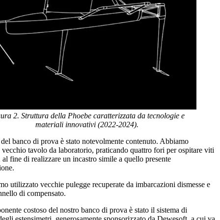
ura 2. Struttura della Phoebe caratterizzata da tecnologie e
materiali innovativi (2022-2024).
le del banco di prova è stato notevolmente contenuto. Abbiamo
n vecchio tavolo da laboratorio, praticando quattro fori per ospitare viti
al fine di realizzare un incastro simile a quello presente
ione.
amo utilizzato vecchie pulegge recuperate da imbarcazioni dismesse e
nnello di compensato.
nente costoso del nostro banco di prova è stato il sistema di
degli estensimetri, generosamente sponsorizzato da Dewesoft, a cui va