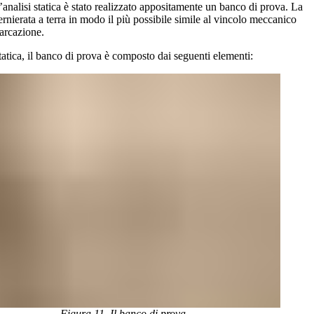
’analisi statica è stato realizzato appositamente un banco di prova. La
ernierata a terra in modo il più possibile simile al vincolo meccanico
barcazione.
statica, il banco di prova è composto dai seguenti elementi:
Figura 11. Il banco di prova.