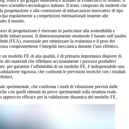
ing Team è un gruppo studentesco affiliato al Politecnico di Milano, il
eneo scientifico-tecnologico italiano. Il team, composto da studenti che
la progettazione e alla costruzione di imbarcazioni innovative di tipo
cipa regolarmente a competizioni internazionali insieme alle
tutto il mondo.
orzo di progettazione è riservato in particolare alla sostenibilità e
 delle imbarcazioni. Il dimensionamento strutturale è basato sull’analisi
finiti (FEA), essenziale per ottimizzare la resistenza e il peso dei
nza comprometterne l’integrità meccanica durante l’uso effettivo.
e un modello FE di alta qualità, è di primaria importanza disporre di
e dei materiali che riflettano accuratamente i processi produttivi
oltre, per garantire l’affidabilità di un modello FE, è indispensabile una
alidazione rigorosa, che confronti le previsioni teoriche con i risultati
ffettivi.
ale sperimentale, che confronta i modi di vibrazione previsti dalle
che con quelli ottenuti da prove sperimentali sulla struttura reale,
n approccio efficace per la validazione dinamica del modello FE.