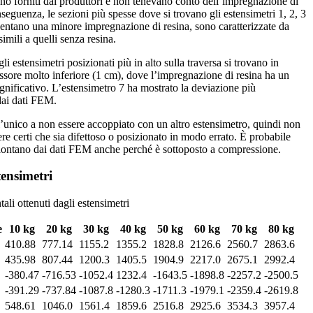
ono forniti dai produttori e non tenevano conto dell’impregnazione di
seguenza, le sezioni più spesse dove si trovano gli estensimetri 1, 2, 3
sentano una minore impregnazione di resina, sono caratterizzate da
simili a quelli senza resina.
gli estensimetri posizionati più in alto sulla traversa si trovano in
essore molto inferiore (1 cm), dove l’impregnazione di resina ha un
ignificativo. L’estensimetro 7 ha mostrato la deviazione più
 dai dati FEM.
l’unico a non essere accoppiato con un altro estensimetro, quindi non
re certi che sia difettoso o posizionato in modo errato. È probabile
ù lontano dai dati FEM anche perché è sottoposto a compressione.
tensimetri
ali ottenuti dagli estensimetri
e
10 kg
20 kg
30 kg
40 kg
50 kg
60 kg
70 kg
80 kg
410.88
777.14
1155.2
1355.2
1828.8
2126.6
2560.7
2863.6
435.98
807.44
1200.3
1405.5
1904.9
2217.0
2675.1
2992.4
-380.47
-716.53
-1052.4
1232.4
-1643.5
-1898.8
-2257.2
-2500.5
-391.29
-737.84
-1087.8
-1280.3
-1711.3
-1979.1
-2359.4
-2619.8
548.61
1046.0
1561.4
1859.6
2516.8
2925.6
3534.3
3957.4