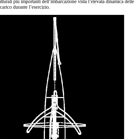
rutturali più importanti dell’imbarcazione vista l’elevata dinamica delle
carico durante l’esercizio.