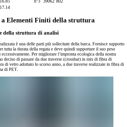
16.85
n°3
39062
802
17.14
a Elementi Finiti della struttura
 della struttura di analisi
nalizzata è una delle parti più sollecitate della barca. Fornisce supporto
er tutta la durata della regata e deve quindi supportare il suo peso
i eccessivamente. Per migliorare l’impronta ecologica della nostra
o deciso di passare da due traverse (crossbar) in mix di fibra di
ra di vetro adottato lo scorso anno, a due traverse realizzate in fibra di
ma di PET.