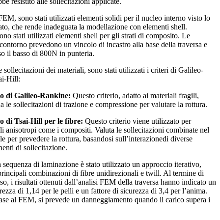
bbe resistito alle sollecitazioni applicate.
FEM, sono stati utilizzati elementi solidi per il nucleo interno visto lo
ato, che rende inadeguata la modellazione con elementi shell.
no stati utilizzati elementi shell per gli strati di composito. Le
 contorno prevedono un vincolo di incastro alla base della traversa e
so il basso di 800N in punteria.
 sollecitazioni dei materiali, sono stati utilizzati i criteri di Galileo-
i-Hill:
io di Galileo-Rankine:
Questo criterio, adatto ai materiali fragili,
 le sollecitazioni di trazione e compressione per valutare la rottura.
o di Tsai-Hill per le fibre:
Questo criterio viene utilizzato per
li anisotropi come i compositi. Valuta le sollecitazioni combinate nel
le per prevedere la rottura, basandosi sull’interazionedi diverse
nti di sollecitazione.
a sequenza di laminazione è stato utilizzato un approccio iterativo,
rincipali combinazioni di fibre unidirezionali e twill. Al termine di
o, i risultati ottenuti dall’analisi FEM della traversa hanno indicato un
urezza di 1,14 per le pelli e un fattore di sicurezza di 3,4 per l’anima.
base al FEM, si prevede un danneggiamento quando il carico supera i