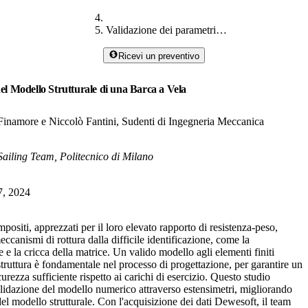
Validazione dei parametri del modello strutturale
Ricevi un preventivo
el Modello Strutturale di una Barca a Vela
inamore e Niccolò Fantini, Sudenti di Ingegneria Meccanica
iling Team, Politecnico di Milano
7, 2024
mpositi, apprezzati per il loro elevato rapporto di resistenza-peso,
ccanismi di rottura dalla difficile identificazione, come la
e la cricca della matrice. Un valido modello agli elementi finiti
truttura è fondamentale nel processo di progettazione, per garantire un
urezza sufficiente rispetto ai carichi di esercizio. Questo studio
lidazione del modello numerico attraverso estensimetri, migliorando
 del modello strutturale. Con l'acquisizione dei dati Dewesoft, il team