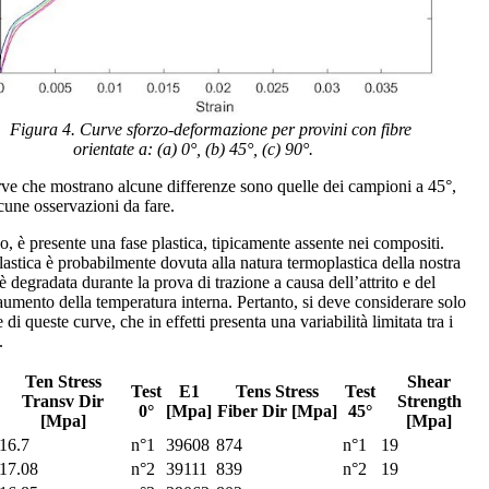
ura 4. Curve sforzo-deformazione per provini con fibre
orientate a: (a) 0°, (b) 45°, (c) 90°.
ve che mostrano alcune differenze sono quelle dei campioni a 45°,
cune osservazioni da fare.
o, è presente una fase plastica, tipicamente assente nei compositi.
lastica è probabilmente dovuta alla natura termoplastica della nostra
 è degradata durante la prova di trazione a causa dell’attrito e del
umento della temperatura interna. Pertanto, si deve considerare solo
e di queste curve, che in effetti presenta una variabilità limitata tra i
.
Ten Stress
Shear
Test
E1
Tens Stress
Test
Transv Dir
Strength
0°
[Mpa]
Fiber Dir [Mpa]
45°
[Mpa]
[Mpa]
16.7
n°1
39608
874
n°1
19
17.08
n°2
39111
839
n°2
19