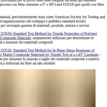
a procedura per le prove sono state eseguite secondo gli standard
provini con fibre orientate a 0° e 90°) and D3518 (per quelli con fibre
tional, precedentemente nota come American Society for Testing and
un'organizzazione che sviluppa e pubblica standard tecnici
 per un'ampia gamma di materiali, prodotti, sistemi e servizi.
3039: Standard Test Method for Tensile Properties of Polymer
 Composite Materials
-ampiamente utilizzato per determinare le
tà a trazione dei materiali compositi
3518, Standard Test Method for In-Plane Shear Response of
r Matrix Composite Materials by Tensile Test of a ±45° Laminate
-
ata per misurare la risposta a taglio dei materiali compositi a matrice
ica rinforzati da fibre ad alto modulo