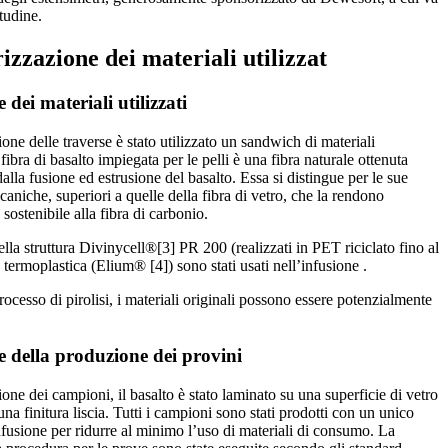
itudine.
izzazione dei materiali utilizzat
 dei materiali utilizzati
one delle traverse è stato utilizzato un sandwich di materiali
a fibra di basalto impiegata per le pelli è una fibra naturale ottenuta
alla fusione ed estrusione del basalto. Essa si distingue per le sue
aniche, superiori a quelle della fibra di vetro, che la rendono
 sostenibile alla fibra di carbonio.
lla struttura Divinycell®[3] PR 200 (realizzati in PET riciclato fino al
termoplastica (Elium® [4]) sono stati usati nell’infusione .
ocesso di pirolisi, i materiali originali possono essere potenzialmente
e della produzione dei provini
one dei campioni, il basalto è stato laminato su una superficie di vetro
una finitura liscia. Tutti i campioni sono stati prodotti con un unico
nfusione per ridurre al minimo l’uso di materiali di consumo. La