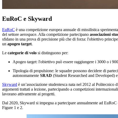
EuRoC e Skyward
EuRoC
è una competizione europea annuale di missilistica sperimenta
del settore aerospace. Alla competizione partecipano
associazioni stu
sfidano in una prova di precisione più che di forza: l'obiettivo principe
un
apogeo target
.
Le
categorie di volo
si distinguono per:
Apogeo target: l'obiettivo può essere raggiungere i 3000 o i 900
Tipologia di propulsione: le squadre possono decidere di partec
autonomamente
SRAD
(Student Researched and Developed) engin
Skyward
è un’associazione studentesca nata nel 2012 al Politecnico di 
argomenti trattati a lezione, partecipando a competizioni internazional
lavorano attivamente ai progetti.
Dal 2020, Skyward si impegna a partecipare annualmente ad EuRoC e l
Figure 1 e 2.