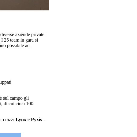
diverse aziende private
I 25 team in gara si
cino possibile ad
uppati
re sul campo gli
, di cui circa 100
 i razzi
Lynx
e
Pyxis
–