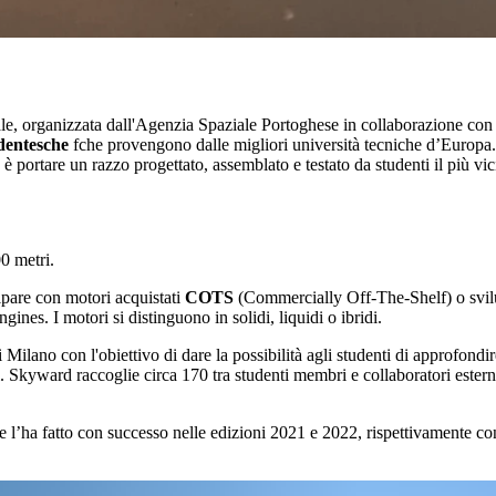
le, organizzata dall'Agenzia Spaziale Portoghese in collaborazione con 
dentesche
fche provengono dalle migliori università tecniche d’Europa. 
 è portare un razzo progettato, assemblato e testato da studenti il più vi
0 metri.
ipare con motori acquistati
COTS
(Commercially Off-The-Shelf) o svil
es. I motori si distinguono in solidi, liquidi o ibridi.
Milano con l'obiettivo di dare la possibilità agli studenti di approfondi
i. Skyward raccoglie circa 170 tra studenti membri e collaboratori esterni
’ha fatto con successo nelle edizioni 2021 e 2022, rispettivamente con