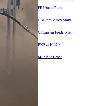
PR
Primož Rome
GS
Grant Maloy Smith
CF
Carsten Frederiksen
EK
Eva Kalšek
ML
Matic Lebar